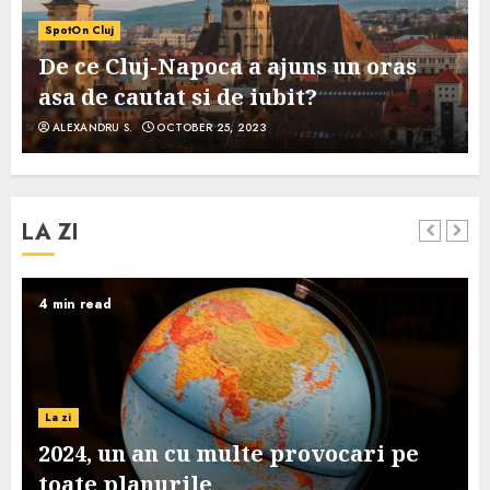
SpotOn Cluj
De ce Cluj-Napoca a ajuns un oras
asa de cautat si de iubit?
ALEXANDRU S.
OCTOBER 25, 2023
LA ZI
4 min read
La zi
2024, un an cu multe provocari pe
toate planurile