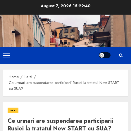
Skip
August 7, 2026
15:22:41
to
content
Primary
Menu
Home
La zi
Ce urmari are suspendarea participarii Rusiei la tratatul New START
cu SUA?
La zi
Ce urmari are suspendarea participarii
Rusiei la tratatul New START cu SUA?