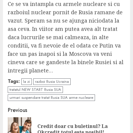
Ce se va intampla cu armele nucleare si cu
razboiul nuclear pornit de Rusia ramane de
vazut. Speram sa nu se ajunga niciodata la
asa ceva. In viitor am putea avea alt tratat
daca lucrurile se mai calmeaza, in alte
conditii, va fi nevoie de el odata ce Putin va
face un pas inapoi si la Moscova va veni
cineva care se gandeste la binele Rusiei si al
intregii planete…
Tags:
la zi
razboi Rusia Ucraina
tratatul NEW START Rusia SUA
urmari suspendare tratat Rusia SUA arme nucleare
Continue
Previous
Reading
Credit doar cu buletinul? La
Pre
Okcredit totul este posibil!