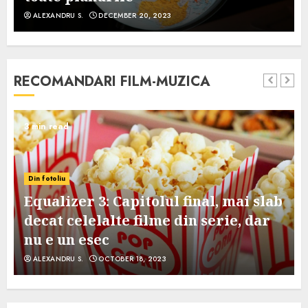
ALEXANDRU S.
DECEMBER 20, 2023
RECOMANDARI FILM-MUZICA
3 min read
Din fotoliu
Equalizer 3: Capitolul final, mai slab
decat celelalte filme din serie, dar
nu e un esec
ALEXANDRU S.
OCTOBER 18, 2023