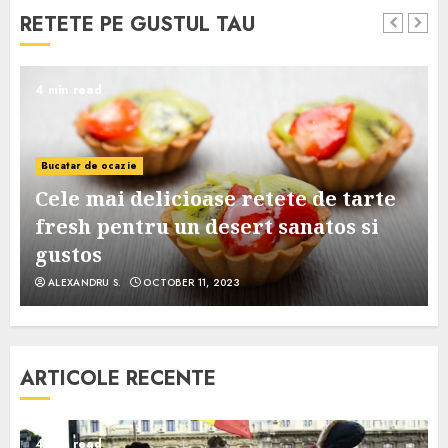
RETETE PE GUSTUL TAU
4 min read
Bucatar de ocazie
Cele mai delicioase retete de tarte
e
fresh pentru un desert sanatos si
gustos
ALEXANDRU S.
OCTOBER 11, 2023
ARTICOLE RECENTE
4 min read