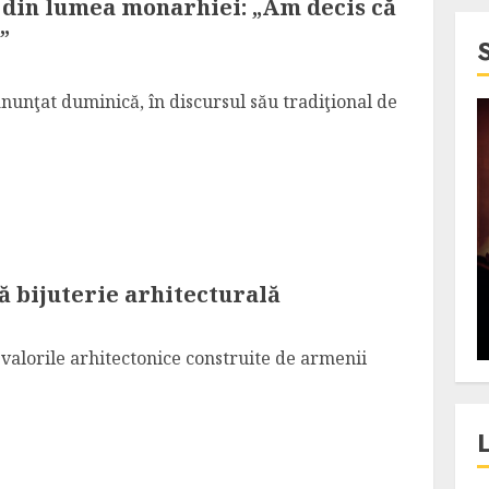
e din lumea monarhiei: „Am decis că
”
unţat duminică, în discursul său tradiţional de
4 min read
SpotOn Cluj
jurul
Festivalurile Clujului. De
fli intr-un
ce atrage Clujul tinerii si
t in
pe cei mai in varsta an de
ă bijuterie arhitecturală
”?
an?
ALEXANDRU S.
DECEMBER 13, 2023
valorile arhitectonice construite de armenii