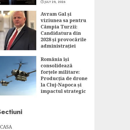
JULY 28, 2026
Avram Gal și
viziunea sa pentru
Câmpia Turzii:
Candidatura din
2028 și provocările
administrației
locale
România își
JULY 28, 2026
consolidează
forțele militare:
Producția de drone
la Cluj-Napoca și
impactul strategic
al acestui
parteneriat
Sectiuni
JULY 28, 2026
CASA