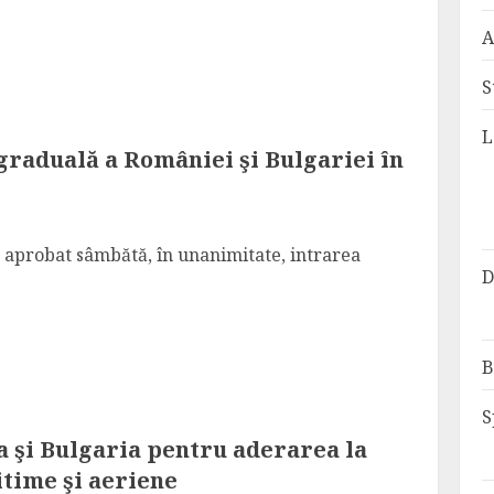
A
S
L
graduală a României şi Bulgariei în
aprobat sâmbătă, în unanimitate, intrarea
D
B
S
ia şi Bulgaria pentru aderarea la
time şi aeriene