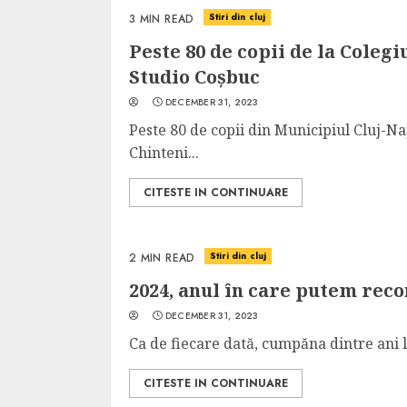
Stiri din cluj
3 MIN READ
4 min read
Peste 80 de copii de la Colegi
Studio Coșbuc
La zi
DECEMBER 31, 2023
Razboiul din Gaza
Peste 80 de copii din Municipiul Cluj-Nap
fatala pentru Ori
Chinteni...
Mijlociu?
CITESTE IN CONTINUARE
ALEXANDRU S.
NOVEMBER 1,
Stiri din cluj
2 MIN READ
2024, anul în care putem reco
DECEMBER 31, 2023
Ca de fiecare dată, cumpăna dintre ani la
3 min read
CITESTE IN CONTINUARE
Din fotoliu