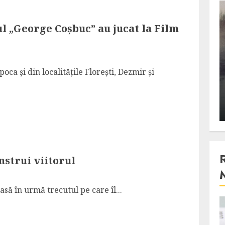
3 min read
ul „George Coșbuc” au jucat la Film
Stiinta
, scanteia
Lumina ar putea contribui
oca și din localitățile Florești, Dezmir și
entul
si ea la evaporarea apei in
natura
 2023
ALEXANDRU S.
DECEMBER 27, 2023
nstrui viitorul
să în urmă trecutul pe care îl...
4 min read