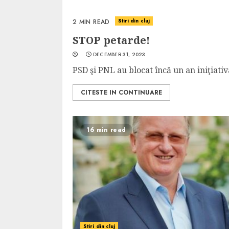
Cele mai delicioa
cu piept de curc
Stiri din cluj
2 MIN READ
ALEXANDRU S.
MAY 24, 2023
STOP petarde!
DECEMBER 31, 2023
PSD şi PNL au blocat încă un an iniţiativ
CITESTE IN CONTINUARE
16 min read
Stiri din cluj