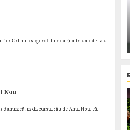
ons:
Din fotoliu
ti, un
The Killer, un film care nu a
e te
reusit sa se ridice la
primele
nivelul asteptarilor
publicului si criticilor
iktor Orban a sugerat duminică într-un interviu
ALEXANDRU S.
DECEMBER 6, 2023
ul Nou
4 min read
 duminică, în discursul său de Anul Nou, că...
Bucatar de ocazie
3 retete delicioase in care