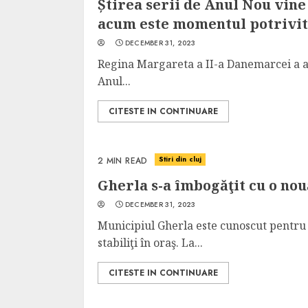
Știrea serii de Anul Nou vin
acum este momentul potrivit
DECEMBER 31, 2023
Regina Margareta a II-a Danemarcei a an
Anul...
5 min read
CITESTE IN CONTINUARE
SpotOn Cluj
Ce poti vizita in 
Clujului cand te a
Stiri din cluj
2 MIN READ
weekend prelungi
Gherla s-a îmbogăţit cu o nou
“Orasul Comoara
DECEMBER 31, 2023
ALEXANDRU S.
MAY 31, 2023
Municipiul Gherla este cunoscut pentru 
stabiliţi în oraş. La...
CITESTE IN CONTINUARE