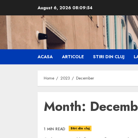
Skip
August 6, 2026
08:09:55
to
content
ACASA
ARTICOLE
STIRI DIN CLUJ
LA
Home
2023
December
Month:
Decemb
Stiri din cluj
1 MIN READ