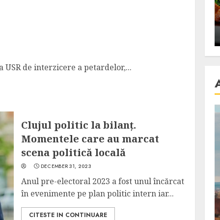
se retete
carnea de rata e vedeta
an
incontestabila
ALEXANDRU S.
NOVEMBER 29, 2023
a USR de interzicere a petardelor,...
Clujul politic la bilanț.
Momentele care au marcat
scena politică locală
DECEMBER 31, 2023
Anul pre-electoral 2023 a fost unul încărcat
în evenimente pe plan politic intern iar...
CITESTE IN CONTINUARE