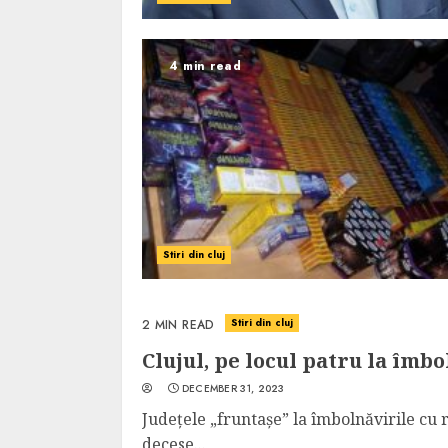
4 min read
Stiri din cluj
Stiri din cluj
2 MIN READ
Clujul, pe locul patru la îmbo
DECEMBER 31, 2023
Județele „fruntașe” la îmbolnăvirile cu 
decese...