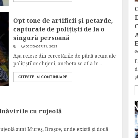
C
D
Opt tone de artificii și petarde,
C
capturate de polițiști de la o
singură persoană
DECEMBER 31, 2023
Așa reiese din cercetările de până acum ale
E
polițiștilor clujeni, ancheta se află în...
d
ș
CITESTE IN CONTINUARE
lnăvirile cu rujeolă
rujeolă sunt Mureș, Brașov, unde există și două