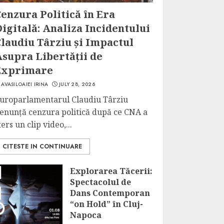
enzura Politică în Era
igitală: Analiza Incidentului
laudiu Târziu și Impactul
Asupra Libertății de
Exprimare
AVASILOAIEI IRINA
JULY 28, 2026
uroparlamentarul Claudiu Târziu
enunță cenzura politică după ce CNA a
ters un clip video,...
CITESTE IN CONTINUARE
Explorarea Tăcerii:
Spectacolul de
Dans Contemporan
“on Hold” în Cluj-
Napoca