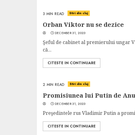
Dungeons & Drag
Onoare printre ho
Stiri din cluj
3 MIN READ
film ca un joc car
Orban Viktor nu se dezice
cucereste de la 
DECEMBER 31, 2023
cadre
Şeful de cabinet al premierului ungar V
ALEXANDRU S.
MAY 17, 2023
că...
CITESTE IN CONTINUARE
Stiri din cluj
2 MIN READ
Promisiunea lui Putin de An
4 min read
DECEMBER 31, 2023
Preşedintele rus Vladimir Putin a promis
CITESTE IN CONTINUARE
Bucatar de ocazie