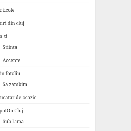
rticole
tiri din cluj
a zi
Stiinta
Accente
in fotoliu
Sa zambim
ucatar de ocazie
potOn Cluj
Sub Lupa