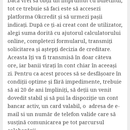
Dacă vrei să obții un împrumut cu buletinul,
tot ce trebuie să faci este să accesezi
platforma Okcredit și să urmezi pașii
indicați. După ce ți-ai creat cont de utilizator,
alegi suma dorită cu ajutorul calculatorului
online, completezi formularul, transmiți
solicitarea și aștepți decizia de creditare.
Aceasta îți va fi transmisă în doar câteva
ore, iar banii virați în cont chiar în aceeași
zi. Pentru ca acest proces să se desfășoare în
condiții optime și fără impedimente, trebuie
să ai 20 de ani împliniți, să deții un venit
dovedit stabil și să pui la dispoziție un cont
bancar activ, un card valabil, o adresa de e-
mail si un număr de telefon valide care să
susțină comunicarea pe tot parcursul