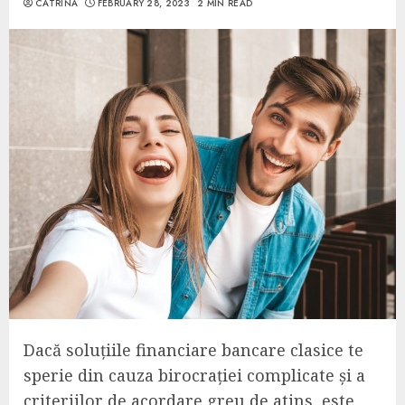
CATRINA
FEBRUARY 28, 2023
2 MIN READ
Dacă soluțiile financiare bancare clasice te
sperie din cauza birocrației complicate și a
criteriilor de acordare greu de atins, este