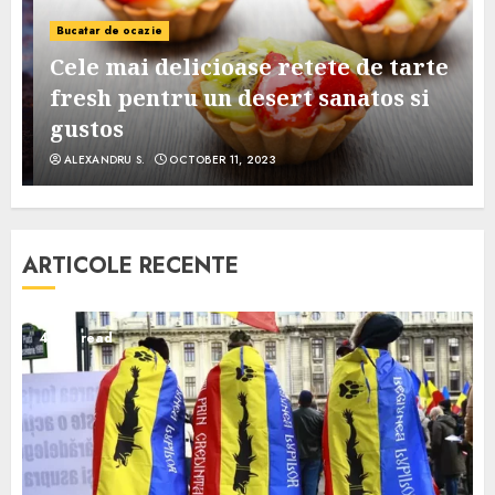
Bucatar de ocazie
Cele mai delicioase retete de tarte
e
fresh pentru un desert sanatos si
gustos
ALEXANDRU S.
OCTOBER 11, 2023
ARTICOLE RECENTE
4 min read