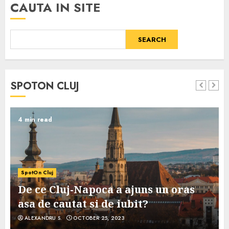
CAUTA IN SITE
SEARCH
SPOTON CLUJ
4 min read
SpotOn Cluj
De ce Cluj-Napoca a ajuns un oras
asa de cautat si de iubit?
ALEXANDRU S.
OCTOBER 25, 2023