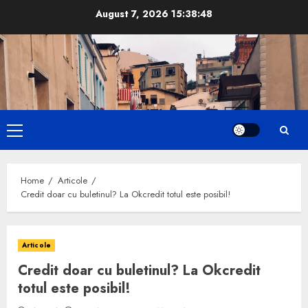
Skip
August 7, 2026
15:38:49
to
content
Primary
Menu
Home
Articole
Credit doar cu buletinul? La Okcredit totul este posibil!
Articole
Credit doar cu buletinul? La Okcredit
totul este posibil!