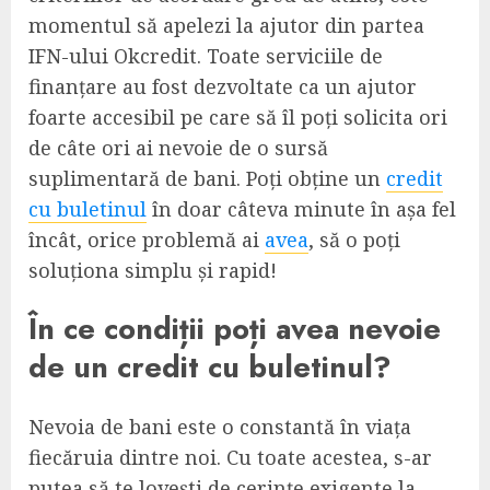
momentul să apelezi la ajutor din partea
IFN-ului Okcredit. Toate serviciile de
finanțare au fost dezvoltate ca un ajutor
foarte accesibil pe care să îl poți solicita ori
de câte ori ai nevoie de o sursă
suplimentară de bani. Poți obține un
credit
cu buletinul
în doar câteva minute în așa fel
încât, orice problemă ai
avea
, să o poți
soluționa simplu și rapid!
În ce condiții poți avea nevoie
de un credit cu buletinul?
Nevoia de bani este o constantă în viața
fiecăruia dintre noi. Cu toate acestea, s-ar
putea să te lovești de cerințe exigente la