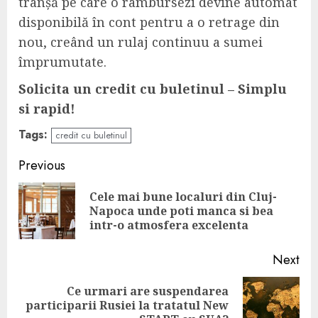
tranșă pe care o rambursezi devine automat
disponibilă în cont pentru a o retrage din
nou, creând un rulaj continuu a sumei
împrumutate.
Solicita un credit cu buletinul – Simplu
si rapid!
Tags:
credit cu buletinul
Continue
Previous
Reading
Cele mai bune localuri din Cluj-
Pre
Napoca unde poti manca si bea
pos
intr-o atmosfera excelenta
Next
Ce urmari are suspendarea
Next
participarii Rusiei la tratatul New