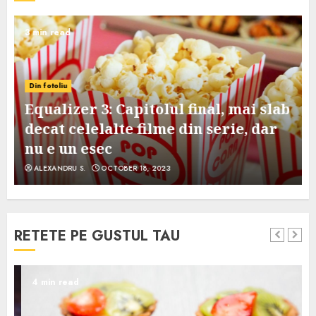
3 min read
Din fotoliu
Equalizer 3: Capitolul final, mai slab
decat celelalte filme din serie, dar
nu e un esec
ALEXANDRU S.
OCTOBER 18, 2023
RETETE PE GUSTUL TAU
4 min read