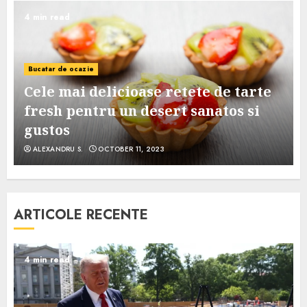
4 min read
Bucatar de ocazie
Cele mai delicioase retete de tarte
e
fresh pentru un desert sanatos si
gustos
ALEXANDRU S.
OCTOBER 11, 2023
ARTICOLE RECENTE
4 min read