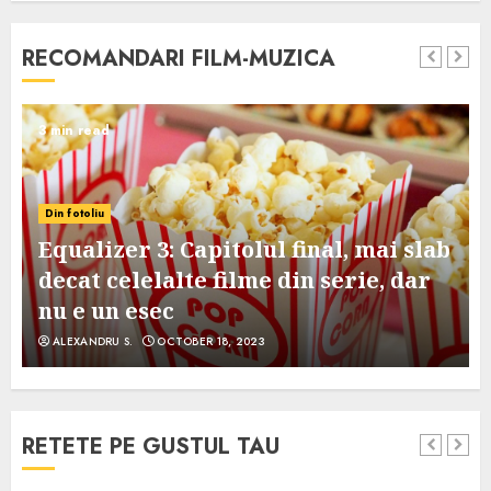
RECOMANDARI FILM-MUZICA
3 min read
Din fotoliu
Equalizer 3: Capitolul final, mai slab
decat celelalte filme din serie, dar
nu e un esec
ALEXANDRU S.
OCTOBER 18, 2023
RETETE PE GUSTUL TAU