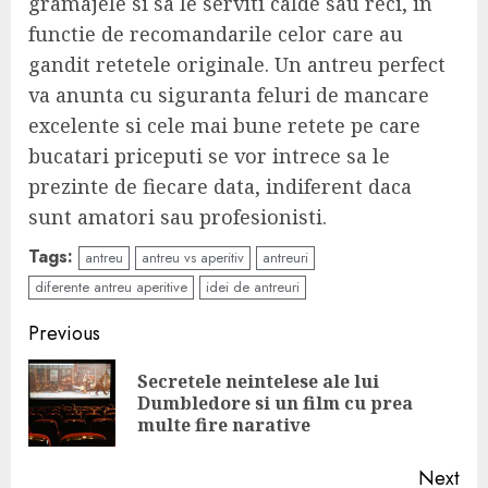
gramajele si sa le serviti calde sau reci, in
functie de recomandarile celor care au
gandit retetele originale. Un antreu perfect
va anunta cu siguranta feluri de mancare
excelente si cele mai bune retete pe care
bucatari priceputi se vor intrece sa le
prezinte de fiecare data, indiferent daca
sunt amatori sau profesionisti.
Tags:
antreu
antreu vs aperitiv
antreuri
diferente antreu aperitive
idei de antreuri
Continue
Previous
Reading
Secretele neintelese ale lui
Pre
Dumbledore si un film cu prea
pos
multe fire narative
Next