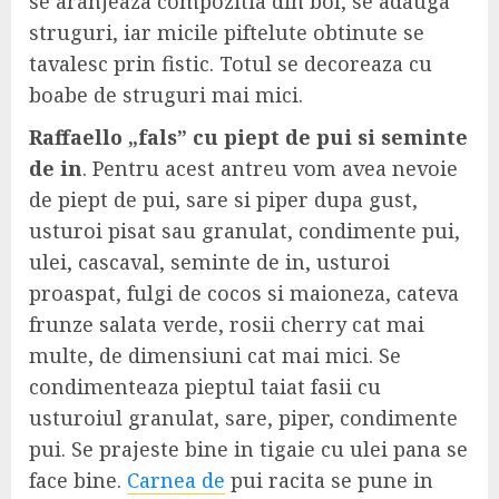
se aranjeaza compozitia din bol, se adauga
struguri, iar micile piftelute obtinute se
tavalesc prin fistic. Totul se decoreaza cu
boabe de struguri mai mici.
Raffaello „fals” cu piept de pui si seminte
de in
. Pentru acest antreu vom avea nevoie
de piept de pui, sare si piper dupa gust,
usturoi pisat sau granulat, condimente pui,
ulei, cascaval, seminte de in, usturoi
proaspat, fulgi de cocos si maioneza, cateva
frunze salata verde, rosii cherry cat mai
multe, de dimensiuni cat mai mici. Se
condimenteaza pieptul taiat fasii cu
usturoiul granulat, sare, piper, condimente
pui. Se prajeste bine in tigaie cu ulei pana se
face bine.
Carnea de
pui racita se pune in