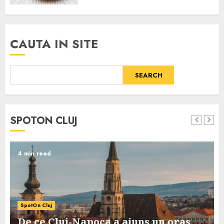
CAUTA IN SITE
SEARCH
SPOTON CLUJ
4 min read
SpotOn Cluj
De ce Cluj-Napoca a ajuns un oras