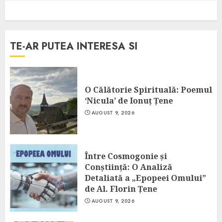
TE-AR PUTEA INTERESA SI
O Călătorie Spirituală: Poemul
‘Nicula’ de Ionuț Țene
AUGUST 9, 2026
Între Cosmogonie și
Conștiință: O Analiză
Detaliată a „Epopeei Omului”
de Al. Florin Țene
AUGUST 9, 2026