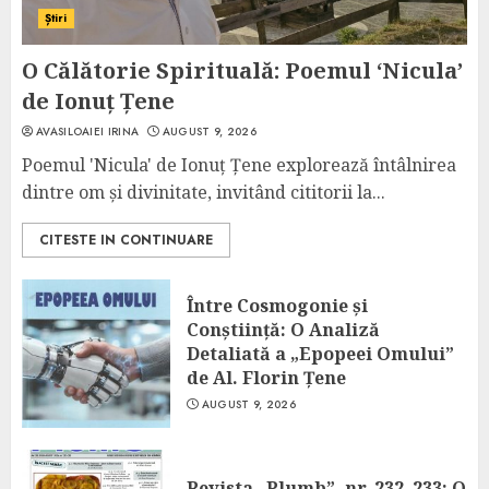
Știri
O Călătorie Spirituală: Poemul ‘Nicula’
de Ionuț Țene
AVASILOAIEI IRINA
AUGUST 9, 2026
Poemul 'Nicula' de Ionuț Țene explorează întâlnirea
dintre om și divinitate, invitând cititorii la...
CITESTE IN CONTINUARE
Între Cosmogonie și
Conștiință: O Analiză
Detaliată a „Epopeei Omului”
de Al. Florin Țene
AUGUST 9, 2026
Revista „Plumb”, nr. 232–233: O