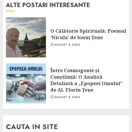
ALTE POSTARI INTERESANTE
O Călătorie Spirituală: Poemul
‘Nicula’ de Ionuț Țene
AUGUST 9, 2026
Între Cosmogonie și
Conștiință: O Analiză
Detaliată a „Epopeei Omului”
de Al. Florin Țene
AUGUST 9, 2026
CAUTA IN SITE