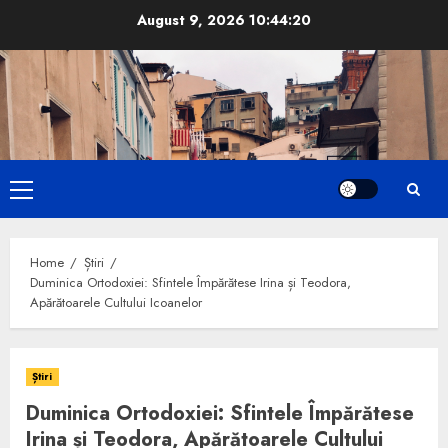
Skip
August 9, 2026
10:44:21
to
content
Primary
Menu
Home
Știri
Duminica Ortodoxiei: Sfintele Împărătese Irina și Teodora,
Apărătoarele Cultului Icoanelor
Știri
Duminica Ortodoxiei: Sfintele Împărătese
Irina și Teodora, Apărătoarele Cultului