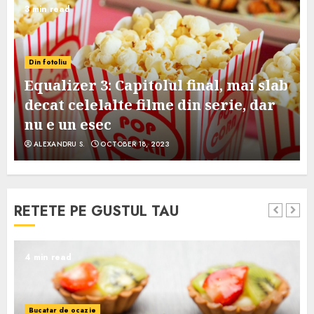
3 min read
Din fotoliu
Equalizer 3: Capitolul final, mai slab
decat celelalte filme din serie, dar
nu e un esec
ALEXANDRU S.
OCTOBER 18, 2023
RETETE PE GUSTUL TAU
4 min read
Bucatar de ocazie