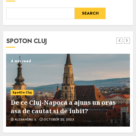
SEARCH
SPOTON CLUJ
4 min read
SpotOn Cluj
De ce Cluj-Napoca a ajuns un oras
asa de cautat si de iubit?
ALEXANDRU S.
OCTOBER 25, 2023