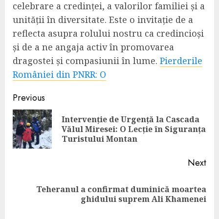
celebrare a credinței, a valorilor familiei și a
unității în diversitate. Este o invitație de a
reflecta asupra rolului nostru ca credincioși
și de a ne angaja activ în promovarea
dragostei și compasiunii în lume.
Pierderile
României din PNRR: O
Continue
Previous
Reading
Intervenție de Urgență la Cascada
Pre
Vălul Miresei: O Lecție în Siguranța
pos
Turistului Montan
Next
Teheranul a confirmat duminică moartea
Next
ghidului suprem Ali Khamenei
post: