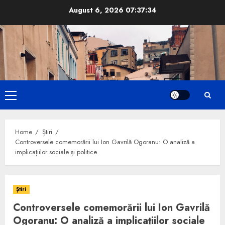
Skip
August 6, 2026
07:37:35
to
content
Primary
Menu
Home
Știri
Controversele comemorării lui Ion Gavrilă Ogoranu: O analiză a
implicațiilor sociale și politice
Știri
Controversele comemorării lui Ion Gavrilă
Ogoranu: O analiză a implicațiilor sociale