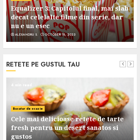
Equalizer 3: Capitolul final, mai slab
decat celelalte filme din serie, dar
nu e un esec
ALEXANDRU S.
OCTOBER 18, 2023
RETETE PE GUSTUL TAU
4 min read
Bucatar de ocazie
Cele mai delicioase retete de tarte
e
fresh pentru un desert sanatos si
gustos