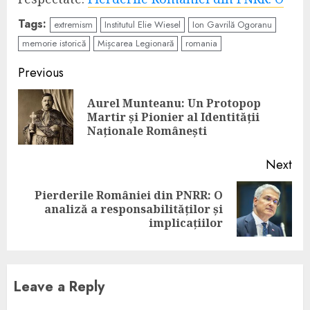
Tags:
extremism
Institutul Elie Wiesel
Ion Gavrilă Ogoranu
memorie istorică
Mișcarea Legionară
romania
Continue
Previous
Reading
Aurel Munteanu: Un Protopop
Pre
Martir și Pionier al Identității
pos
Naționale Românești
Next
Pierderile României din PNRR: O
Next
analiză a responsabilităților și
post:
implicațiilor
Leave a Reply