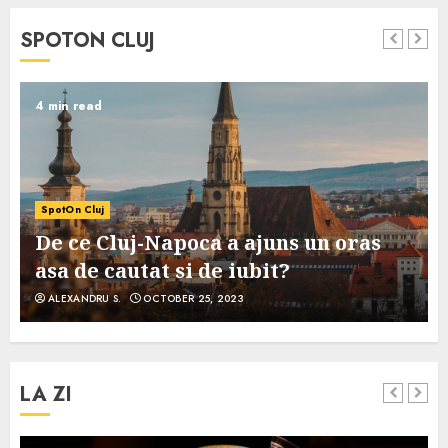
SPOTON CLUJ
4 min read
SpotOn Cluj
De ce Cluj-Napoca a ajuns un oras
asa de cautat si de iubit?
ALEXANDRU S.
OCTOBER 25, 2023
LA ZI