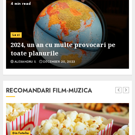
4 min read
La zi
2024, un an cu multe provocari pe
toate planurile
ALEXANDRU S.
DECEMBER 20, 2023
RECOMANDARI FILM-MUZICA
3 min read
Din fotoliu