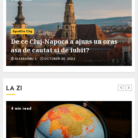
SpotOn Cluj
De ce Cluj-Napoca a ajuns un oras
asa de cautat si de iubit?
ALEXANDRU S.
OCTOBER 25, 2023
LA ZI
4 min read