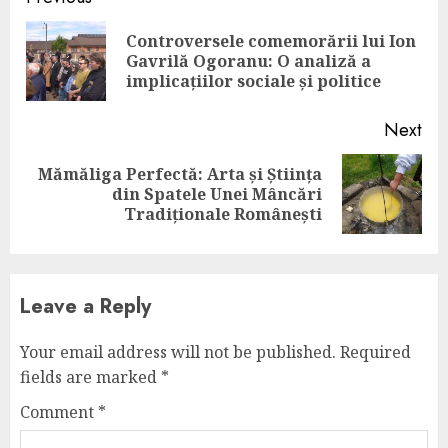
Reading
Controversele comemorării lui Ion
Pre
Gavrilă Ogoranu: O analiză a
pos
implicațiilor sociale și politice
Next
Mămăliga Perfectă: Arta și Știința
Next
din Spatele Unei Mâncări
post:
Tradiționale Românești
Leave a Reply
Your email address will not be published.
Required
fields are marked
*
Comment
*