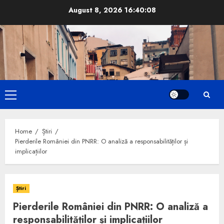
Skip
August 8, 2026
16:40:09
to
content
Primary
Menu
Home
Știri
Pierderile României din PNRR: O analiză a responsabilităților și
implicațiilor
Știri
Pierderile României din PNRR: O analiză a
responsabilităților și implicațiilor