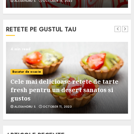
ALEXANDRU S.
OCTOBER 18, 2023
RETETE PE GUSTUL TAU
4 min read
Bucatar de ocazie
Cele mai delicioase retete de tarte
e
fresh pentru un desert sanatos si
gustos
ALEXANDRU S.
OCTOBER 11, 2023