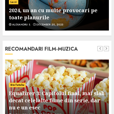
La zi
2024, un an cu multe provocari pe
toate planurile
ALEXANDRU S.
DECEMBER 20, 2023
RECOMANDARI FILM-MUZICA
3 min read
Din fotoliu
Equalizer 3: Capitolul final, mai slab
decat celelalte filme din serie, dar
nu e un esec