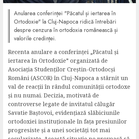
Anularea conferinței "Păcatul și iertarea în
Ortodoxie" la Cluj-Napoca ridică întrebări
despre cenzura în ortodoxia românească și
valorile credinței.
Recenta anulare a conferinței „Păcatul și
iertarea în Ortodoxie” organizată de
Asociația Studenților Creștin-Ortodocși
Români (ASCOR) în Cluj-Napoca a stârnit un
val de reacții în rândul comunității ortodoxe
și nu numai. Decizia, motivată de
controverse legate de invitatul călugăr
Savatie Baștovoi, evidențiază slăbiciunile
ortodoxiei instituționale în fața presiunilor
progresiste și a unei societăți tot mai
secularizate. Această situație ne provoacă să