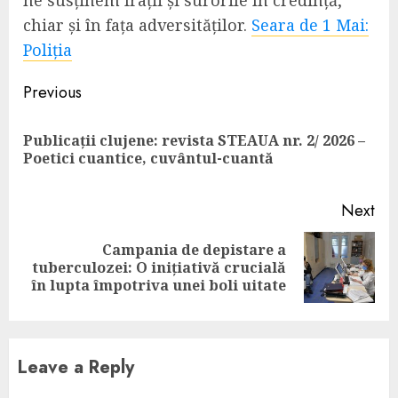
ne susținem frații și surorile în credință,
chiar și în fața adversităților.
Seara de 1 Mai:
Poliția
Continue
Previous
Reading
Publicații clujene: revista STEAUA nr. 2/ 2026 –
Pre
Poetici cuantice, cuvântul-cuantă
pos
Next
Campania de depistare a
Next
tuberculozei: O inițiativă crucială
post:
în lupta împotriva unei boli uitate
Leave a Reply