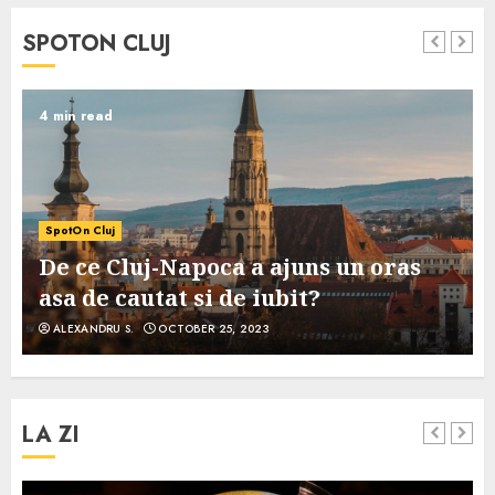
SPOTON CLUJ
4 min read
SpotOn Cluj
De ce Cluj-Napoca a ajuns un oras
asa de cautat si de iubit?
ALEXANDRU S.
OCTOBER 25, 2023
LA ZI