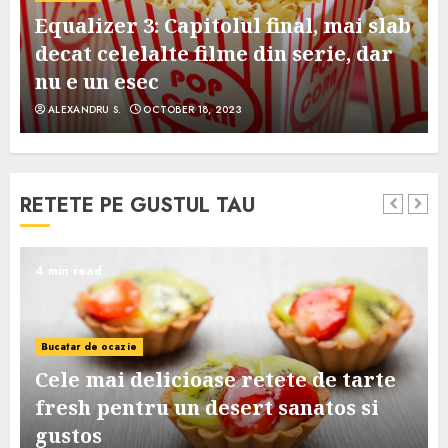
Equalizer 3: Capitolul final, mai slab
decat celelalte filme din serie, dar
nu e un esec
ALEXANDRU S.
OCTOBER 18, 2023
RETETE PE GUSTUL TAU
4 min read
Bucatar de ocazie
Cele mai delicioase retete de tarte
e
fresh pentru un desert sanatos si
gustos