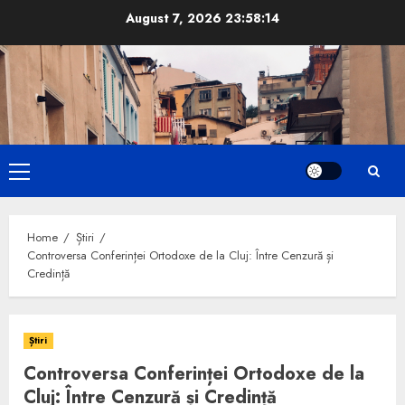
Skip
August 7, 2026
23:58:16
to
content
Primary
Menu
Home
Știri
Controversa Conferinței Ortodoxe de la Cluj: Între Cenzură și
Credință
Știri
Controversa Conferinței Ortodoxe de la
Cluj: Între Cenzură și Credință