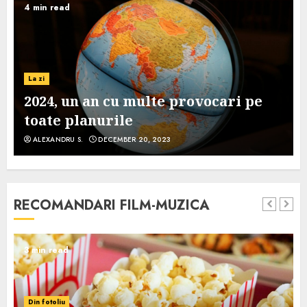
4 min read
La zi
2024, un an cu multe provocari pe
toate planurile
ALEXANDRU S.
DECEMBER 20, 2023
RECOMANDARI FILM-MUZICA
3 min read
Din fotoliu