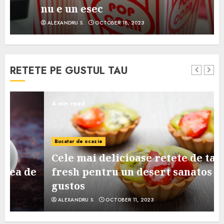
nu e un esec
ALEXANDRU S.
OCTOBER 18, 2023
RETETE PE GUSTUL TAU
4 min read
Bucatar de ocazie
Cele mai delicioase retete de tarte
e
fresh pentru un desert sanatos si
gustos
ALEXANDRU S.
OCTOBER 11, 2023