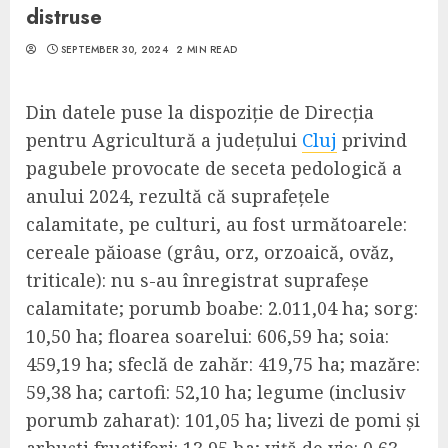
distruse
SEPTEMBER 30, 2024
2 MIN READ
Din datele puse la dispoziție de Direcția
pentru Agricultură a județului
Cluj
privind
pagubele provocate de seceta pedologică a
anului 2024, rezultă că suprafețele
calamitate, pe culturi, au fost următoarele:
cereale păioase (grâu, orz, orzoaică, ovăz,
triticale): nu s-au înregistrat suprafeșe
calamitate; porumb boabe: 2.011,04 ha; sorg:
10,50 ha; floarea soarelui: 606,59 ha; soia:
459,19 ha; sfeclă de zahăr: 419,75 ha; mazăre:
59,38 ha; cartofi: 52,10 ha; legume (inclusiv
porumb zaharat): 101,05 ha; livezi de pomi și