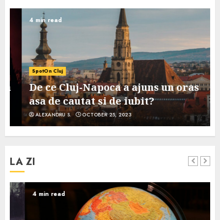
4 min read
SpotOn Cluj
De ce Cluj-Napoca a ajuns un oras
asa de cautat si de iubit?
ALEXANDRU S.
OCTOBER 25, 2023
LA ZI
4 min read