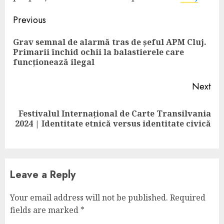
Continue
Previous
Reading
Grav semnal de alarmă tras de șeful APM Cluj.
Pre
Primarii închid ochii la balastierele care
pos
funcționează ilegal
Next
Festivalul Internațional de Carte Transilvania
Next
2024 | Identitate etnică versus identitate civică
post:
Leave a Reply
Your email address will not be published.
Required
fields are marked
*