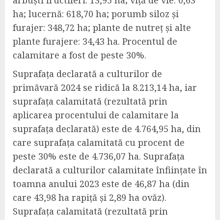
arbuști fructiferi: 13,95 ha; viță de vie: 0,63
ha; lucernă: 618,70 ha; porumb siloz și
furajer: 348,72 ha; plante de nutreț și alte
plante furajere: 34,43 ha. Procentul de
calamitare a fost de peste 30%.
Suprafața declarată a culturilor de
primăvară 2024 se ridică la 8.213,14 ha, iar
suprafața calamitată (rezultată prin
aplicarea procentului de calamitare la
suprafața declarată) este de 4.764,95 ha, din
care suprafața calamitată cu procent de
peste 30% este de 4.736,07 ha. Suprafața
declarată a culturilor calamitate înființate în
toamna anului 2023 este de 46,87 ha (din
care 43,98 ha rapiță și 2,89 ha ovăz).
Suprafața calamitată (rezultată prin