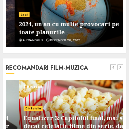
La zi
2024, un an cu multe provocari pe
toate planurile
ALEXANDRU S.
DECEMBER 20, 2023
RECOMANDARI FILM-MUZICA
3 min read
Din fotoliu
Equalizer 3: Capitolul final, mai slab
decat celelalte filme din serie, dar