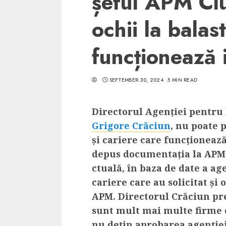
șeful APM Clu
ochii la balas
funcționează 
5 min read
SEPTEMBER 30, 2024
5 MIN READ
SpotOn Cluj
Ce poti vizita in 
Directorul Agenției pentru
Clujului cand te a
Grigore Crăciun
weekend prelungi
, nu poate 
și cariere care funcționează
“Orasul Comoara
depus documentația la APM C
ALEXANDRU S.
MAY 31, 2023
ctuală, în baza de date a age
cariere care au solicitat și 
APM. Directorul Crăciun pre
sunt mult mai multe firme 
nu dețin aprobarea agenției