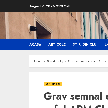
Skip
August 7, 2026
21:07:54
to
content
ACASA
ARTICOLE
STIRI DIN CLUJ
LA
Home
Stiri din cluj
Grav semnal de alarmă tras de
Stiri din cluj
Grav semnal 