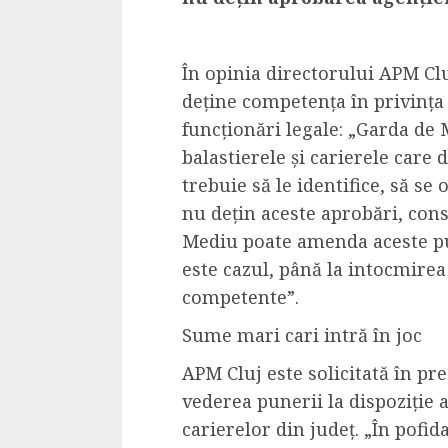
4 min read
În opinia directorului APM Cl
deține competența în privința 
La zi
funcționări legale: „Garda de 
Razboiul din Gaza
balastierele și carierele care 
fatala pentru Ori
trebuie să le identifice, să se 
Mijlociu?
nu dețin aceste aprobări, con
ALEXANDRU S.
NOVEMBER 1,
Mediu poate amenda aceste pu
este cazul, până la intocmirea
competente”.
Sume mari cari intră în joc
APM Cluj este solicitată în pre
vederea punerii la dispoziție a
3 min read
carierelor din județ. „În pofid
Din fotoliu