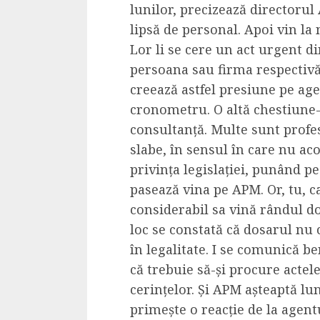
lunilor, precizează directorul
lipsă de personal. Apoi vin la 
Lor li se cere un act urgent 
persoana sau firma respectivă
creează astfel presiune pe age
cronometru. O altă chestiune
consultanță. Multe sunt profes
slabe, în sensul în care nu ac
privința legislației, punând p
pasează vina pe APM. Or, tu, c
considerabil sa vină rândul do
loc se constată că dosarul nu
în legalitate. I se comunică b
că trebuie să-și procure actel
cerințelor. Și APM așteaptă lu
primește o reacție de la agen