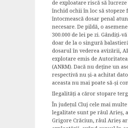
de exploatare riscă să lucreze
Dungeons & Drag
închid ochii în loc să stopeze 
Onoare printre ho
întocmească dosar penal atunci
film ca un joc car
necesare. De pildă, o asemene
cucereste de la 
300.000 de lei pe zi. Gândiți-v
cadre
doar de la o singură balastie
ALEXANDRU S.
MAY 17, 2023
dosarul în vederea avizării, A
explotare emis de Autoritatea
(ANRM). Dacă nu deține un as
respectivă nu și-a achitat dato
aceasta nu mai poate să-și con
Ilegalități a căror stopare ter
4 min read
În județul Cluj cele mai multe
legalitate sunt pe râul Arieș,
Grigore Crăciun, râul Arieș ar
Bucatar de ocazie