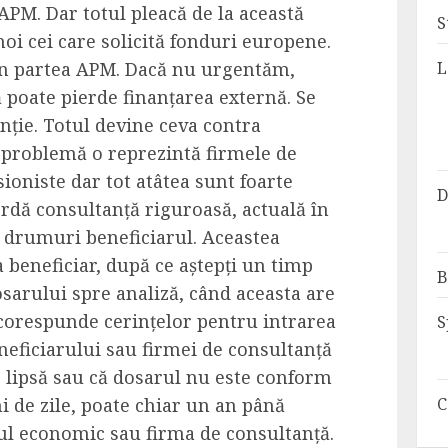
 APM. Dar totul pleacă de la această
S
noi cei care solicită fonduri europene.
L
din partea APM. Dacă nu urgentăm,
 poate pierde finanțarea externă. Se
nție. Totul devine ceva contra
-problemă o reprezintă firmele de
ioniste dar tot atâtea sunt foarte
D
ordă consultanță riguroasă, actuală în
e drumuri beneficiarul. Aceastea
a beneficiar, după ce aștepți un timp
B
sarului spre analiză, când aceasta are
 corespunde cerințelor pentru intrarea
S
eneficiarului sau firmei de consultanță
e lipsă sau că dosarul nu este conform
C
ni de zile, poate chiar un an până
tul economic sau firma de consultanță.