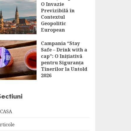
O Invazie
Previzibilă în
Contextul
Geopolitic
European
AUGUST 6, 2026
Campania “Stay
Safe – Drink with a
cap”: O Inițiativă
pentru Siguranța
Tinerilor la Untold
2026
AUGUST 6, 2026
Sectiuni
CASA
rticole