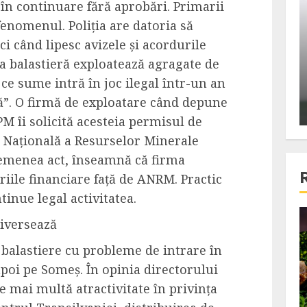
 în continuare fără aprobări. Primarii
ons:
Din fotoliu
fenomenul. Poliția are datoria să
ti, un
The Killer, un film care nu a
 când lipesc avizele și acordurile
e te
reusit sa se ridice la
a balastieră exploatează agragate de
primele
nivelul asteptarilor
ă ce sume intră în joc ilegal într-un an
publicului si criticilor
ră”. O firmă de exploatare când depune
ALEXANDRU S.
DECEMBER 6, 2023
PM îi solicită acesteia permisul de
 Națională a Resurselor Minerale
emenea act, înseamnă că firma
riile financiare față de ANRM. Practic
tinue legal activitatea.
giversează
4 min read
 balastiere cu probleme de intrare în
 apoi pe Someș. În opinia directorului
Bucatar de ocazie
e mai multă atractivitate în privința
3 retete delicioase in care