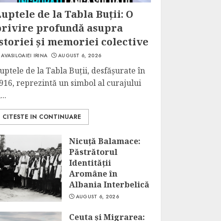
uptele de la Tabla Buții: O
privire profundă asupra
storiei și memoriei colective
AVASILOAIEI IRINA
AUGUST 6, 2026
uptele de la Tabla Buții, desfășurate în
916, reprezintă un simbol al curajului
...
CITESTE IN CONTINUARE
Nicuță Balamace:
Păstrătorul
Identității
Aromâne în
Albania Interbelică
AUGUST 6, 2026
Ceuta și Migrarea: