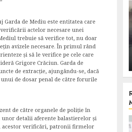
3 min read
uj Garda de Mediu este entitatea care
verificării actelor necesare unei
Stiinta
Mediul trebuie să verifice tot, nu doar
, scanteia
Lumina ar putea contribui
dețin avizele necesare. În primul rând
entul
si ea la evaporarea apei in
orienteze și să le verifice pe cele care
natura
sideră Grigore Crăciun. Garda de
 2023
ALEXANDRU S.
DECEMBER 27, 2023
ncte de extracție, ajungându-se, dacă
 unui de dosar penal de către forurile
zent de către organele de poliție în
 unor detalii aferente balastierelor și
4 min read
a acestor verificări, patronii firmelor