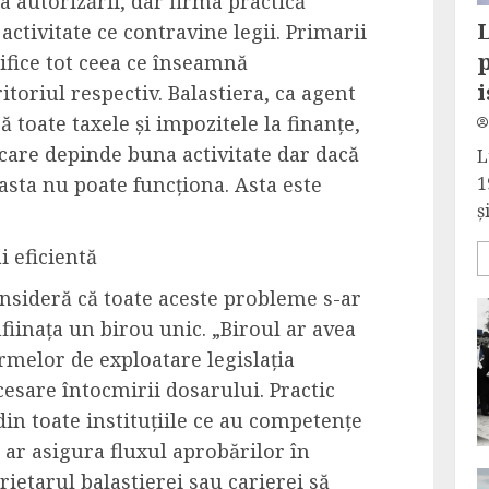
a autorizării, dar firma practică
L
activitate ce contravine legii. Primarii
fice tot ceea ce înseamnă
i
toriul respectiv. Balastiera, ca agent
 toate taxele și impozitele la finanțe,
e care depinde buna activitate dar dacă
L
sta nu poate funcționa. Asta este
1
și
i eficientă
nsideră că toate aceste probleme s-ar
fiinața un birou unic. „Biroul ar avea
irmelor de exploatare legislația
cesare întocmirii dosarului. Practic
din toate instituțiile ce au competențe
 ar asigura fluxul aprobărilor în
prietarul balastierei sau carierei să