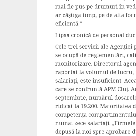
mai fie pus pe drumuri în vede
ar câștiga timp, pe de alta fo
eficientă.”
Lipsa cronică de personal duce
Cele trei servicii ale Agenție
se ocupă de reglementări, cali
monitorizare. Directorul agen
raportat la volumul de lucru, 
salariați, este insuficient. A
care se confruntă APM Cluj. An
septembrie, numărul dosarelor
ridicat la 19.200. Majoritatea 
competența compartimentului
numai zece salariați. „Firmel
depusă la noi spre aprobare d