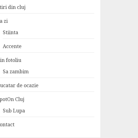
tiri din cluj
a zi
Stiinta
Accente
in fotoliu
Sa zambim
ucatar de ocazie
potOn Cluj
Sub Lupa
ontact