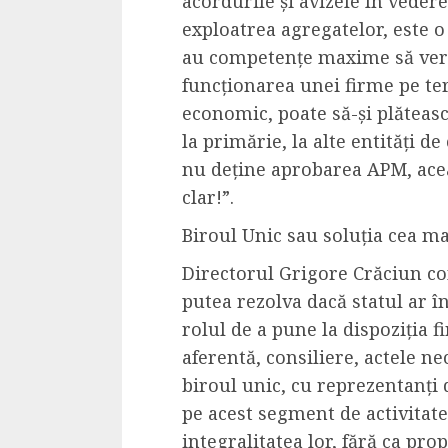
acordurile și avizele în vedere
exploatrea agregatelor, este o 
au competențe maxime să veri
funcționarea unei firme pe teri
economic, poate să-și plătească
la primărie, la alte entități d
nu deține aprobarea APM, acea
clar!”.
Biroul Unic sau soluția cea ma
Directorul Grigore Crăciun co
putea rezolva dacă statul ar în
rolul de a pune la dispoziția f
aferentă, consiliere, actele ne
biroul unic, cu reprezentanți 
pe acest segment de activitate
integralitatea lor, fără ca pro