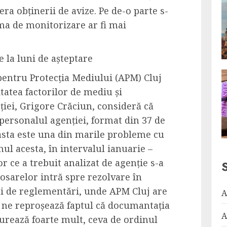
ra obținerii de avize. Pe de-o parte s-
rma de monitorizare ar fi mai
 la luni de așteptare
i pentru Protecția Mediului (APM) Cluj
tatea factorilor de mediu și
ției, Grigore Crăciun, consideră că
personalul agenției, format din 37 de
ceasta este una din marile probleme cu
ul acesta, în intervalul ianuarie –
 ce a trebuit analizat de agenție s-a
dosarelor intră spre rezolvare în
 de reglementări, unde APM Cluj are
A
e ne reproșează faptul că documantația
A
urează foarte mult, ceva de ordinul