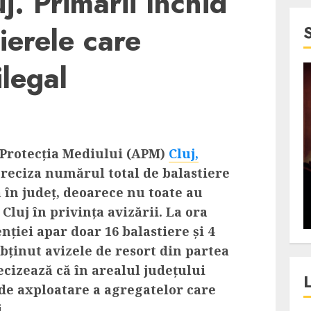
j. Primarii închid
tierele care
ilegal
4 min read
SpotOn Cluj
jurul
Festivalurile Clujului. De
 Protecția Mediului (APM)
fli intr-un
ce atrage Clujul tinerii si
Cluj,
t in
preciza numărul total de balastiere
pe cei mai in varsta an de
 în județ, deoarece nu toate au
”?
an?
luj în privința avizării. La ora
ALEXANDRU S.
DECEMBER 13, 2023
nției apar doar 16 balastiere și 4
obținut avizele de resort din partea
cizează că în arealul județului
de axploatare a agregatelor care
.