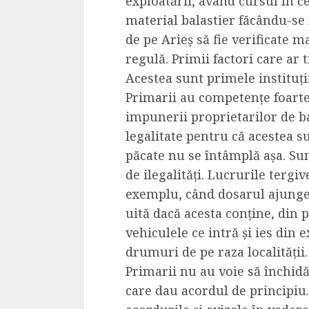
exploatării, având cursul în c
Cele mai delicioa
material balastier făcându-se 
cu piept de curc
de pe Arieș să fie verificate m
ALEXANDRU S.
MAY 24, 2023
regulă. Primii factori care ar t
Acestea sunt primele instituți
Primarii au competențe foarte m
impunerii proprietarilor de bal
legalitate pentru că acestea su
păcate nu se întâmplă așa. Sun
de ilegalități. Lucrurile tergi
exemplu, când dosarul ajunge 
uită dacă acesta conține, din 
vehiculele ce intră și ies din
drumuri de pe raza localității.
Primarii nu au voie să închidă 
care dau acordul de principiu.