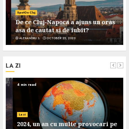
SpotOn Cluj
De ce Cluj-Napoca a ajuns un oras
asa de cautat si de iubit?
ALEXANDRU S.
OCTOBER 25, 2023
LA ZI
4 min read
La zi
2024, un an cu multe provocari pe