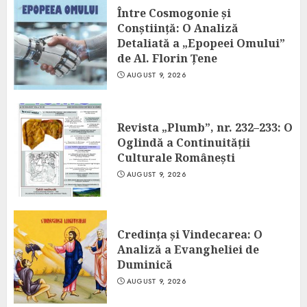
Între Cosmogonie și
Conștiință: O Analiză
Detaliată a „Epopeei Omului”
de Al. Florin Țene
AUGUST 9, 2026
Revista „Plumb”, nr. 232–233: O
Oglindă a Continuității
Culturale Românești
AUGUST 9, 2026
Credința și Vindecarea: O
Analiză a Evangheliei de
Duminică
AUGUST 9, 2026