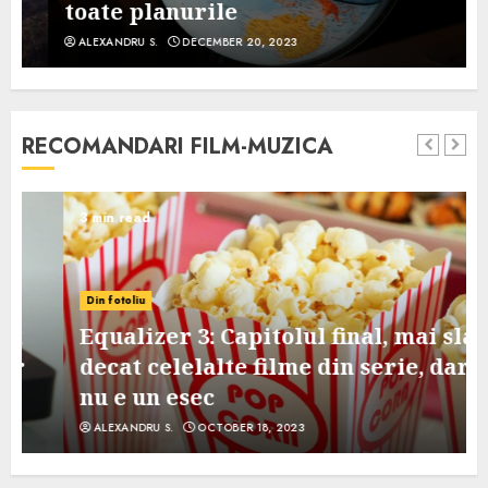
toate planurile
ALEXANDRU S.
DECEMBER 20, 2023
RECOMANDARI FILM-MUZICA
3 min read
Din fotoliu
Equalizer 3: Capitolul final, mai slab
decat celelalte filme din serie, dar
nu e un esec
ALEXANDRU S.
OCTOBER 18, 2023