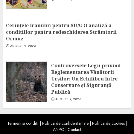
Cerințele Iranului pentru SUA: O analiză a
condițiilor pentru redeschiderea Strâmtorii
Ormuz
AUGUST 9, 2026
Controversele Legii privind
Reglementarea Vânătorii
Urșilor: Un Echilibru între
Conservare și Siguranță
Publică
AUGUST 9, 2026
Termeni si conditii
|
Politica de confidentialitate
|
Politica de cookies
|
ANPC
|
Contact