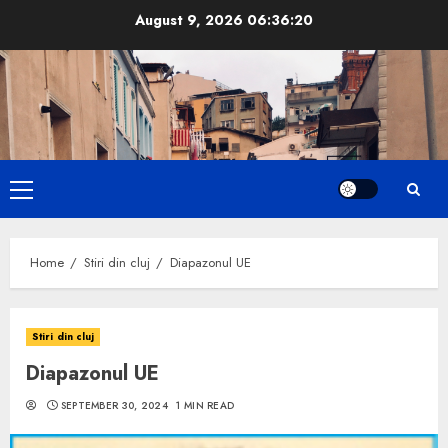
Skip
August 9, 2026
06:36:21
to
content
Primary
Menu
Home
Stiri din cluj
Diapazonul UE
Stiri din cluj
Diapazonul UE
SEPTEMBER 30, 2024
1 MIN READ