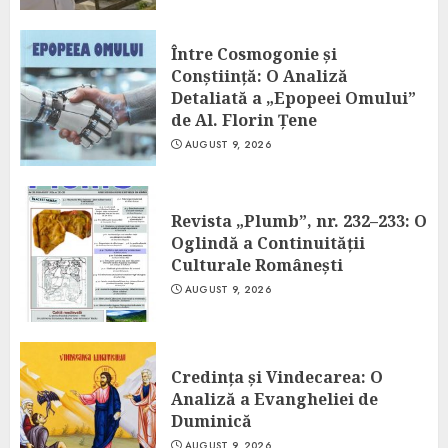
Între Cosmogonie și
Conștiință: O Analiză
Detaliată a „Epopeei Omului”
de Al. Florin Țene
AUGUST 9, 2026
Revista „Plumb”, nr. 232–233: O
Oglindă a Continuității
Culturale Românești
AUGUST 9, 2026
Credința și Vindecarea: O
Analiză a Evangheliei de
Duminică
AUGUST 9, 2026