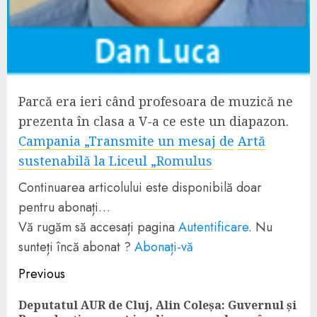
Parcă era ieri când profesoara de muzică ne
prezenta în clasa a V-a ce este un diapazon.
Campania „Transmite un mesaj de
Artă
sustenabilă la Liceul „Romulus
Continuarea articolului este disponibilă doar
pentru abonați…
Vă rugăm să accesați pagina
Autentificare
. Nu
sunteți încă abonat ?
Abonați-vă
Continue
Previous
Reading
Deputatul AUR de Cluj, Alin Coleșa: Guvernul și
Pre