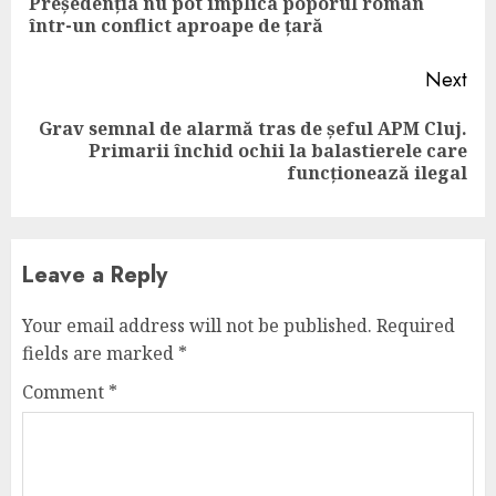
Președenția nu pot implica poporul român
pos
într-un conflict aproape de țară
Next
Grav semnal de alarmă tras de șeful APM Cluj.
Next
Primarii închid ochii la balastierele care
post:
funcționează ilegal
Leave a Reply
Your email address will not be published.
Required
fields are marked
*
Comment
*