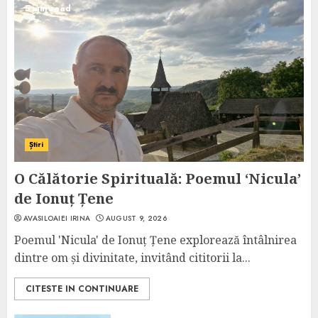
5 min read
Știri
O Călătorie Spirituală: Poemul ‘Nicula’
de Ionuț Țene
AVASILOAIEI IRINA
AUGUST 9, 2026
Poemul 'Nicula' de Ionuț Țene explorează întâlnirea
dintre om și divinitate, invitând cititorii la...
CITESTE IN CONTINUARE