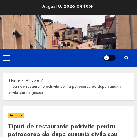
Skip
August 8, 2026
04:10:42
to
content
Primary
Menu
Home
Articole
Tipuri de restaurante potrivite pentru petrecerea de dupa cununia
civila sau religioasa
Articole
Tipuri de restaurante potrivite pentru
petrecerea de dupa cununia civila sau