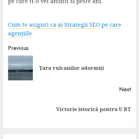
pe care ti-o vei aminti si peste ani.
Cum te asiguri ca ai
Strategii SEO pe care
agențiile
Continue
Previous
Reading
Pre
Țara vulcanilor adormiți
pos
Next
Next
Victorie istorică pentru U BT
post: