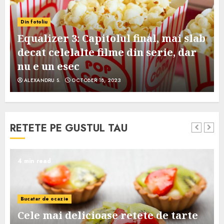
Din fotoliu
Equalizer 3: Capitolul final, mai slab
decat celelalte filme din serie, dar
nu e un esec
ALEXANDRU S.
OCTOBER 18, 2023
RETETE PE GUSTUL TAU
4 min read
Bucatar de ocazie
Cele mai delicioase retete de tarte