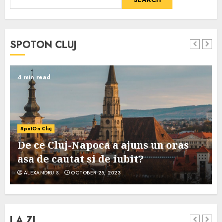
SPOTON CLUJ
4 min read
SpotOn Cluj
De ce Cluj-Napoca a ajuns un oras
asa de cautat si de iubit?
ALEXANDRU S.
OCTOBER 25, 2023
LA ZI