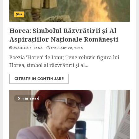
Știri
Horea: Simbolul Răzvrătirii și Al
Aspirațiilor Naționale Românești
AVASILOAIEI IRINA
FEBRUARY 28, 2026
Poezia 'Horea' de Ionuț Țene reînvie figura lui
Horea, simbol al răzvrătirii și al...
CITESTE IN CONTINUARE
5 min read