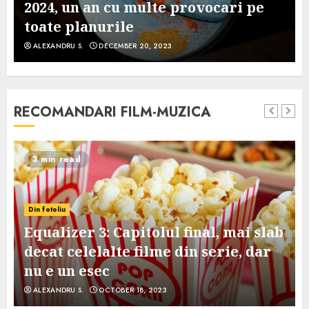
2024, un an cu multe provocari pe
toate planurile
ALEXANDRU S.
DECEMBER 20, 2023
RECOMANDARI FILM-MUZICA
3 min read
Din fotoliu
Equalizer 3: Capitolul final, mai slab
decat celelalte filme din serie, dar
nu e un esec
ALEXANDRU S.
OCTOBER 18, 2023