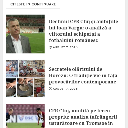
CITESTE IN CONTINUARE
Declinul CFR Cluj și ambițiile
lui Ioan Varga: o analiză a
viitorului echipei și a
fotbalului românesc
AUGUST 7, 2026
Secretele olăritului de
Horezu: O tradiție vie în fața
provocărilor contemporane
AUGUST 7, 2026
CFR Cluj, umilită pe teren
propriu: analiza înfrângerii
usturătoare cu Tromsoe în