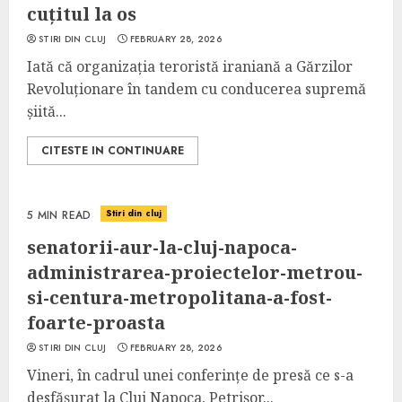
cuțitul la os
STIRI DIN CLUJ
FEBRUARY 28, 2026
Iată că organizația teroristă iraniană a Gărzilor
Revoluționare în tandem cu conducerea supremă
șiită...
CITESTE IN CONTINUARE
Stiri din cluj
5 MIN READ
senatorii-aur-la-cluj-napoca-
administrarea-proiectelor-metrou-
si-centura-metropolitana-a-fost-
foarte-proasta
STIRI DIN CLUJ
FEBRUARY 28, 2026
Vineri, în cadrul unei conferințe de presă ce s-a
desfășurat la Cluj Napoca, Petrișor...