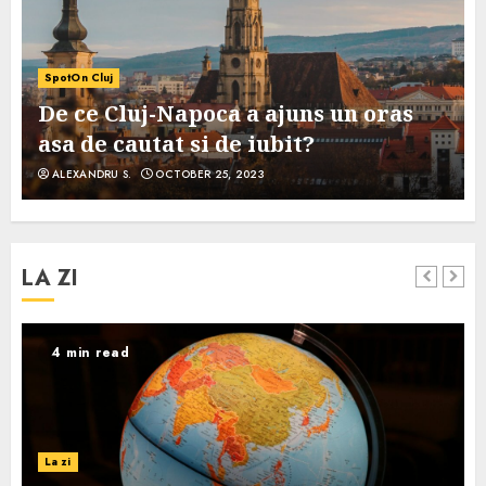
SpotOn Cluj
De ce Cluj-Napoca a ajuns un oras
asa de cautat si de iubit?
ALEXANDRU S.
OCTOBER 25, 2023
LA ZI
4 min read
La zi