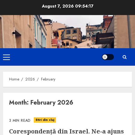
Skip
August 7, 2026
09:54:19
to
content
Primary
Menu
Home
2026
February
Month:
February 2026
Stiri din cluj
3 MIN READ
Corespondență din Israel. Ne-a ajuns