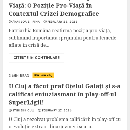
Viață: O Poziție Pro-Viață în
Contextul Crizei Demografice
AVASILOAIEI IRINA
FEBRUARY 28, 2026
Patriarhia Română reafirmă poziția pro-viață,
subliniind importanța sprijinului pentru femeile
aflate în criză de...
CITESTE IN CONTINUARE
Stiri din cluj
3 MIN READ
U Cluj a făcut praf Oțelul Galați și s-a
calificat entuziasmant în play-off-ul
SuperLigii!
STIRI DIN CLUJ
FEBRUARY 27, 2026
U Cluj a rezolvat problema calificării în play-off cu
o evoluție extraordinară vineri seara...