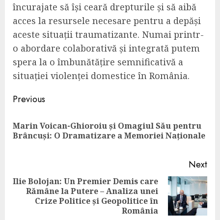
încurajate să își ceară drepturile și să aibă
acces la resursele necesare pentru a depăși
aceste situații traumatizante. Numai printr-
o abordare colaborativă și integrată putem
spera la o îmbunătățire semnificativă a
situației violenței domestice în România.
Continue
Previous
Reading
Marin Voican-Ghioroiu și Omagiul Său pentru
Pre
Brâncuși: O Dramatizare a Memoriei Naționale
pos
Next
Ilie Bolojan: Un Premier Demis care
Rămâne la Putere – Analiza unei
Next
Crize Politice și Geopolitice în
post:
România