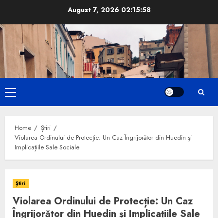
Skip
August 7, 2026
02:15:59
to
content
Primary
Menu
Home
Știri
Violarea Ordinului de Protecție: Un Caz Îngrijorător din Huedin și
Implicațiile Sale Sociale
Știri
Violarea Ordinului de Protecție: Un Caz
Îngrijorător din Huedin și Implicațiile Sale