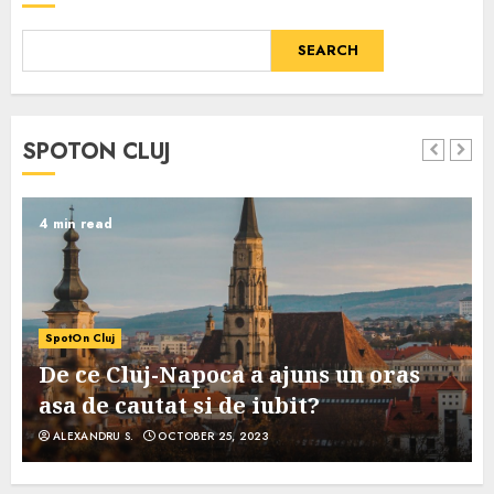
SEARCH
SPOTON CLUJ
4 min read
SpotOn Cluj
De ce Cluj-Napoca a ajuns un oras
asa de cautat si de iubit?
ALEXANDRU S.
OCTOBER 25, 2023