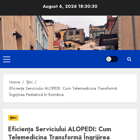
Skip
August 6, 2026
18:30:31
to
content
Primary
Menu
Home
Știri
Eficiența Serviciului ALOPEDI: Cum Telemedicina Transformă
Îngrijirea Pediatrică în România
Știri
Eficiența Serviciului ALOPEDI: Cum
Telemedicina Transformă Îngrijirea