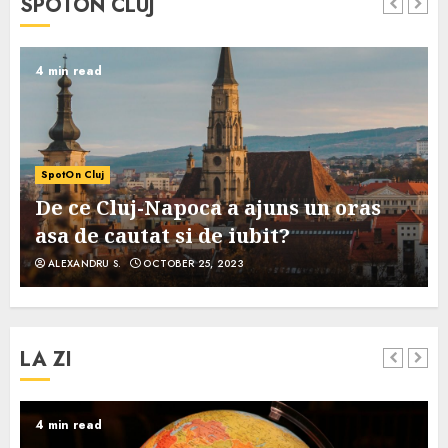
SPOTON CLUJ
4 min read
SpotOn Cluj
De ce Cluj-Napoca a ajuns un oras
asa de cautat si de iubit?
ALEXANDRU S.
OCTOBER 25, 2023
LA ZI
4 min read