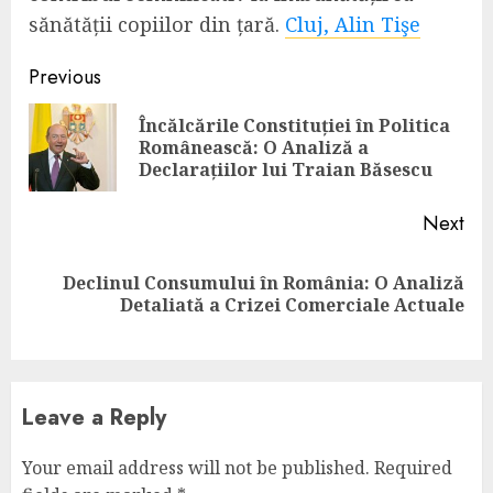
sănătății copiilor din țară.
Cluj, Alin Tişe
Continue
Previous
Reading
Încălcările Constituției în Politica
Pre
Românească: O Analiză a
pos
Declarațiilor lui Traian Băsescu
Next
Declinul Consumului în România: O Analiză
Next
Detaliată a Crizei Comerciale Actuale
post:
Leave a Reply
Your email address will not be published.
Required