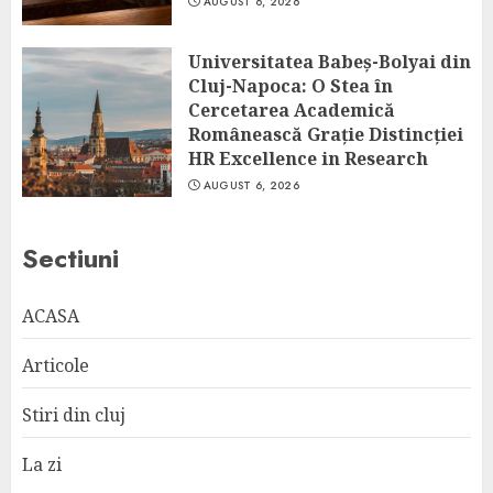
AUGUST 6, 2026
Universitatea Babeș-Bolyai din
Cluj-Napoca: O Stea în
Cercetarea Academică
Românească Grație Distincției
HR Excellence in Research
AUGUST 6, 2026
Sectiuni
ACASA
Articole
Stiri din cluj
La zi