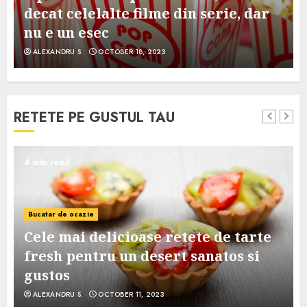
decat celelalte filme din serie, dar
nu e un esec
ALEXANDRU S.
OCTOBER 18, 2023
RETETE PE GUSTUL TAU
4 min read
Bucatar de ocazie
Cele mai delicioase retete de tarte
e
fresh pentru un desert sanatos si
gustos
ALEXANDRU S.
OCTOBER 11, 2023