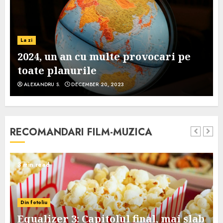
La zi
2024, un an cu multe provocari pe
toate planurile
ALEXANDRU S.
DECEMBER 20, 2023
RECOMANDARI FILM-MUZICA
3 min read
Din fotoliu
Equalizer 3: Capitolul final, mai slab