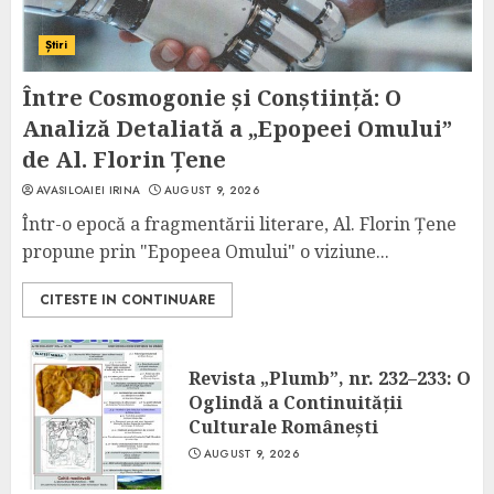
Știri
Între Cosmogonie și Conștiință: O
Analiză Detaliată a „Epopeei Omului”
de Al. Florin Țene
AVASILOAIEI IRINA
AUGUST 9, 2026
Într-o epocă a fragmentării literare, Al. Florin Țene
propune prin "Epopeea Omului" o viziune...
CITESTE IN CONTINUARE
Revista „Plumb”, nr. 232–233: O
Oglindă a Continuității
Culturale Românești
AUGUST 9, 2026