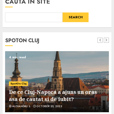
CAUTA IN SITE
SEARCH
SPOTON CLUJ
4 min read
SpotOn Cluj
De ce Cluj-Napoca a ajuns un oras
asa de cautat si de iubit?
ALEXANDRU S.
OCTOBER 25, 2023