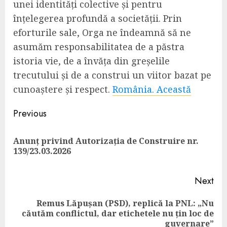
unei identități colective și pentru
înțelegerea profundă a societății. Prin
eforturile sale, Orga ne îndeamnă să ne
asumăm responsabilitatea de a păstra
istoria vie, de a învăța din greșelile
trecutului și de a construi un viitor bazat pe
cunoaștere și respect.
România. Această
Continue
Previous
Reading
Anunț privind Autorizația de Construire nr.
Pre
139/23.03.2026
pos
Next
Remus Lăpușan (PSD), replică la PNL: „Nu
Next
căutăm conflictul, dar etichetele nu țin loc de
post:
guvernare”