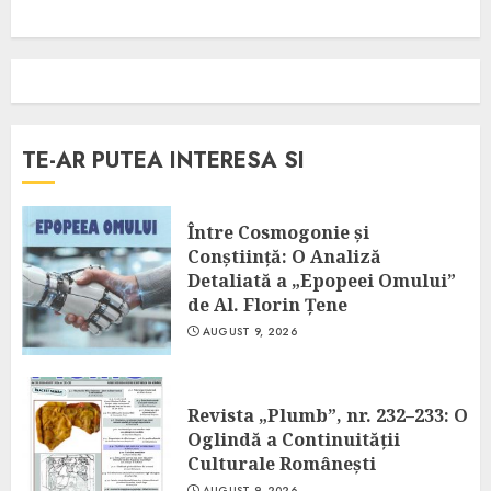
TE-AR PUTEA INTERESA SI
Între Cosmogonie și
Conștiință: O Analiză
Detaliată a „Epopeei Omului”
de Al. Florin Țene
AUGUST 9, 2026
Revista „Plumb”, nr. 232–233: O
Oglindă a Continuității
Culturale Românești
AUGUST 9, 2026