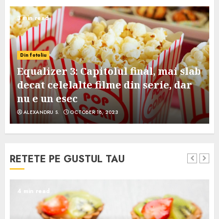
3 min read
Din fotoliu
Equalizer 3: Capitolul final, mai slab
decat celelalte filme din serie, dar
nu e un esec
ALEXANDRU S.
OCTOBER 18, 2023
RETETE PE GUSTUL TAU
4 min read