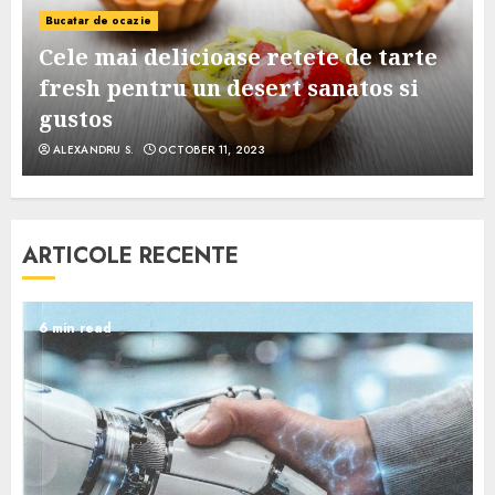
Bucatar de ocazie
Cele mai delicioase retete de tarte
e
fresh pentru un desert sanatos si
gustos
ALEXANDRU S.
OCTOBER 11, 2023
ARTICOLE RECENTE
6 min read