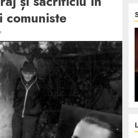
aj și sacrificiu în
ii comuniste
D
4 min read
SpotOn Cluj
jurul
Festivalurile Clujului. De
fli intr-un
ce atrage Clujul tinerii si
t in
pe cei mai in varsta an de
”?
an?
ALEXANDRU S.
DECEMBER 13, 2023