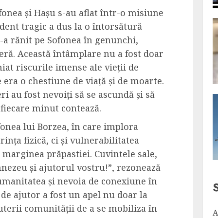
ofonea și Hașu s-au aflat într-o misiune
dent tragic a dus la o întorsătură
l-a rănit pe Sofonea în genunchi,
ră. Această întâmplare nu a fost doar
niat riscurile imense ale vieții de
 era o chestiune de viață și de moarte.
eri au fost nevoiți să se ascundă și să
ă fiecare minut contează.
fonea lui Borzea, în care implora
ința fizică, ci și vulnerabilitatea
 marginea prăpastiei. Cuvintele sale,
mnezeu și ajutorul vostru!”, rezonează
umanitatea și nevoia de conexiune în
 de ajutor a fost un apel nu doar la
puterii comunității de a se mobiliza în
A