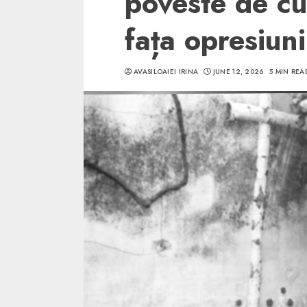
poveste de cur
fața opresiun
AVASILOAIEI IRINA
JUNE 12, 2026
5 MIN REA
5 min read
SpotOn Cluj
Ce poti vizita in 
Clujului cand te a
weekend prelungi
“Orasul Comoara
ALEXANDRU S.
MAY 31, 2023