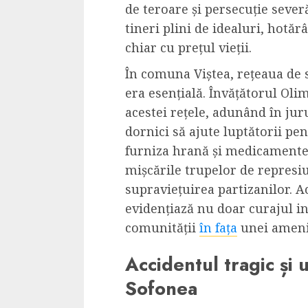
de teroare și persecuție severă
tineri plini de idealuri, hotărâț
chiar cu prețul vieții.
În comuna Viștea, rețeaua de 
era esențială. Învățătorul Oli
acestei rețele, adunând în ju
dornici să ajute luptătorii pe
furniza hrană și medicamente,
mișcările trupelor de represiu
supraviețuirea partizanilor. 
evidențiază nu doar curajul ind
comunității
în fața
unei ameni
Accidentul tragic și 
Sofonea