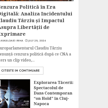
enzura Politică în Era
igitală: Analiza Incidentului
laudiu Târziu și Impactul
Asupra Libertății de
Exprimare
AVASILOAIEI IRINA
JULY 28, 2026
uroparlamentarul Claudiu Târziu
enunță cenzura politică după ce CNA a
ters un clip video,...
CITESTE IN CONTINUARE
Explorarea Tăcerii:
Spectacolul de
Dans Contemporan
“on Hold” în Cluj-
Napoca