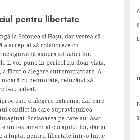
A
iciul pentru libertate
S
ngă la Sofonea și Hașu, dar vestea că
L
ă a acceptat să colaboreze cu
nesiguranță asupra situației lor.
le îi vor pune în pericol nu doar viața,
tat, a făcut o alegere cutremurătoare. A
D
să moară cu demnitate, refuzând să
e l-au salvat.
iproc este o alegere extremă, dar care
B
nui conflict în care supraviețuirea
eimaginat. Scrisoarea pe care au lăsat-
S
ste un testament al curajului lor, dar și
re a luptat pentru libertate într-o lume