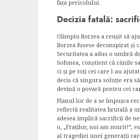
fața pericolului.
Decizia fatală: sacrif
Olimpiu Borzea a reușit să aju
Borzea fusese deconspirat și c
Securitatea a adus o umbră de 
Sofonea, conștient că rănile sa
ci și pe toți cei care l-au aju
decis că singura soluție era 
devină o povară pentru cei car
Planul lor de a se împușca rec
reflectă realitatea brutală a u
adesea implică sacrificii de n
o, „Fraților, noi am murit!”, e
al tragediei unei generații ca