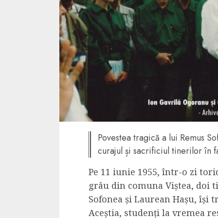
Dungeons & Drag
Onoare printre ho
film ca un joc car
cucereste de la 
cadre
ALEXANDRU S.
MAY 17, 2023
Povestea tragică a lui Remus Sof
curajul și sacrificiul tinerilor î
4 min read
Pe 11 iunie 1955, într-o zi to
grâu din comuna Viștea, doi t
Sofonea și Laurean Hașu, își tr
Bucatar de ocazie
Aceștia, studenți la vremea re