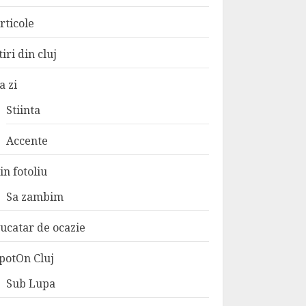
rticole
tiri din cluj
a zi
Stiinta
Accente
in fotoliu
Sa zambim
ucatar de ocazie
potOn Cluj
Sub Lupa