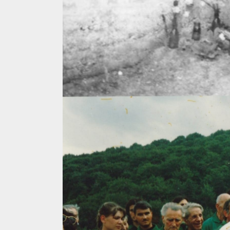
4 min read
La zi
Razboiul din Gaza
fatala pentru Ori
Mijlociu?
ALEXANDRU S.
NOVEMBER 1,
3 min read
Din fotoliu