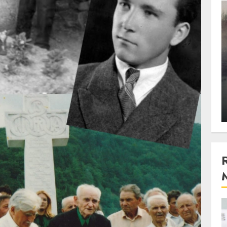
3 min read
Stiinta
, scanteia
Lumina ar putea contribui
entul
si ea la evaporarea apei in
natura
 2023
ALEXANDRU S.
DECEMBER 27, 2023
4 min read