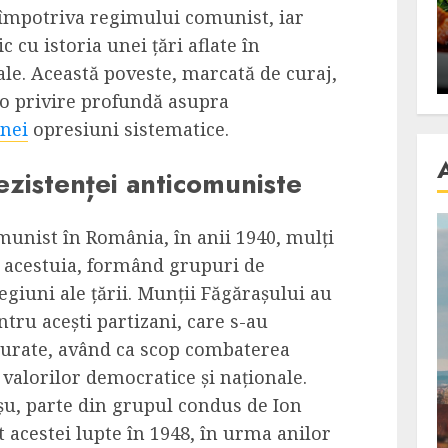
se retete
carnea de rata e vedeta
 împotriva regimului comunist, iar
an
incontestabila
 cu istoria unei țări aflate în
ale. Această poveste, marcată de curaj,
ALEXANDRU S.
NOVEMBER 29, 2023
ă o privire profundă asupra
unei
opresiuni sistematice.
rezistenței anticomuniste
unist în România, în anii 1940, mulți
 acestuia, formând grupuri de
egiuni ale țării. Munții Făgărașului au
tru acești partizani, care s-au
cturate, având ca scop combaterea
valorilor democratice și naționale.
u, parte din grupul condus de Ion
 acestei lupte în 1948, în urma anilor