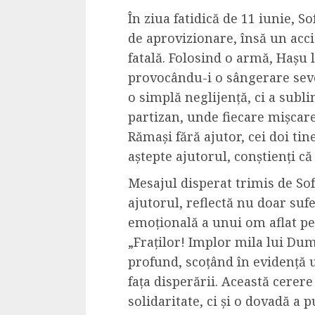
În ziua fatidică de 11 iunie, S
de aprovizionare, însă un acci
fatală. Folosind o armă, Hașu 
provocându-i o sângerare seve
o simplă neglijență, ci a subli
partizan, unde fiecare mișcare
Rămași fără ajutor, cei doi tin
aștepte ajutorul, conștienți c
Mesajul disperat trimis de So
ajutorul, reflectă nu doar sufer
emoțională a unui om aflat pe
„Fraților! Implor mila lui Du
profund, scoțând în evidență 
fața disperării. Această cerere
solidaritate, ci și o dovadă a 