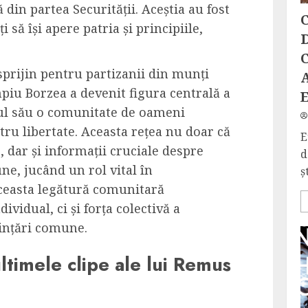
 din partea Securității. Aceștia au fost
C
i să își apere patria și principiile,
D
C
sprijin pentru partizanii din munți
mpiu Borzea a devenit figura centrală a
rul său o comunitate de oameni
ntru libertate. Aceasta rețea nu doar că
E
 dar și informații cruciale despre
d
ne, jucând un rol vital în
ș
Aceasta legătură comunitară
ividual, ci și forța colectivă a
nțări comune.
ultimele clipe ale lui Remus