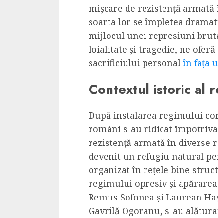
Cele mai delicioa
mișcare de rezistență armată
cu piept de curc
soarta lor se împletea dramatic
mijlocul unei represiuni brut
ALEXANDRU S.
MAY 24, 2023
loialitate și tragedie, ne ofer
sacrificiului personal
în fața 
Contextul istoric al 
După instalarea regimului com
români s-au ridicat împotriva
rezistență armată în diverse r
devenit un refugiu natural pen
organizat în rețele bine stru
regimului opresiv și apărarea 
Remus Sofonea și Laurean Haș
Gavrilă Ogoranu, s-au alăturat