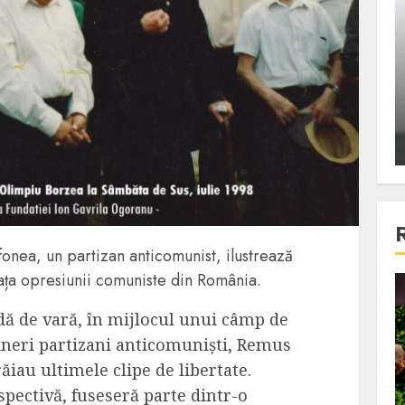
ons:
Din fotoliu
ti, un
The Killer, un film care nu a
e te
reusit sa se ridice la
primele
nivelul asteptarilor
publicului si criticilor
ALEXANDRU S.
DECEMBER 6, 2023
onea, un partizan anticomunist, ilustrează
n fața opresiunii comuniste din România.
4 min read
ridă de vară, în mijlocul unui câmp de
ineri partizani anticomuniști, Remus
Bucatar de ocazie
ăiau ultimele clipe de libertate.
3 retete delicioase in care
spectivă, fuseseră parte dintr-o