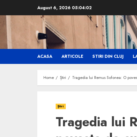
Skip
August 6, 2026
05:04:03
to
content
ACASA
ARTICOLE
STIRI DIN CLUJ
LA
Home
Știri
Tragedia lui Remus Sofonea: O poveste
Știri
Tragedia lui