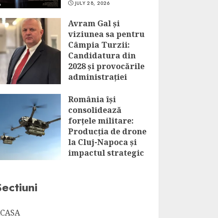
JULY 28, 2026
Avram Gal și
viziunea sa pentru
Câmpia Turzii:
Candidatura din
2028 și provocările
administrației
locale
România își
JULY 28, 2026
consolidează
forțele militare:
Producția de drone
la Cluj-Napoca și
impactul strategic
al acestui
parteneriat
Sectiuni
JULY 28, 2026
CASA