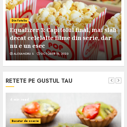
Din fotoliu
Equalizer 3: Capitolul final, mai slab
decat celelalte filme din serie, dar
nu e un esec
ALEXANDRU S.
OCTOBER 18, 2023
RETETE PE GUSTUL TAU
4 min read
Bucatar de ocazie