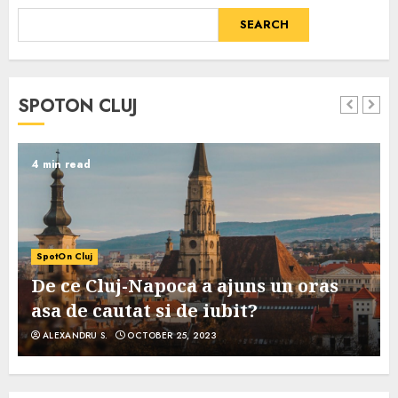
SEARCH
SPOTON CLUJ
4 min read
SpotOn Cluj
De ce Cluj-Napoca a ajuns un oras
asa de cautat si de iubit?
ALEXANDRU S.
OCTOBER 25, 2023