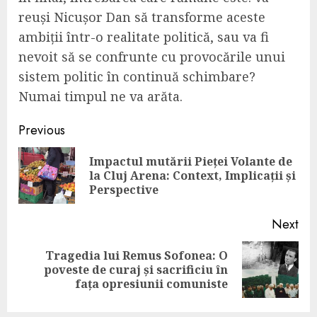
reuși Nicușor Dan să transforme aceste
ambiții într-o realitate politică, sau va fi
nevoit să se confrunte cu provocările unui
sistem politic în continuă schimbare?
Numai timpul ne va arăta.
Continue
Previous
Reading
Impactul mutării Pieței Volante de
Pre
la Cluj Arena: Context, Implicații și
pos
Perspective
Next
Tragedia lui Remus Sofonea: O
Next
poveste de curaj și sacrificiu în
post:
fața opresiunii comuniste