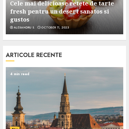
Cele mai delicioase retete de tarte
e
fresh pentru un desert sanatos si
gustos
ALEXANDRU S.
OCTOBER 11, 2023
ARTICOLE RECENTE
4 min read