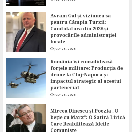
Avram Gal și viziunea sa
pentru Câmpia Turzii:
Candidatura din 2028 și
provocările administrației
locale
JULY 28, 2026
România își consolidează
forțele militare: Producția de
drone la Cluj-Napoca și
impactul strategic al acestui
parteneriat
JULY 28, 2026
Mircea Dinescu și Poezia „O
beție cu Marx”: O Satiră Lirică
Care Reabilitează Ideile
Comuniste