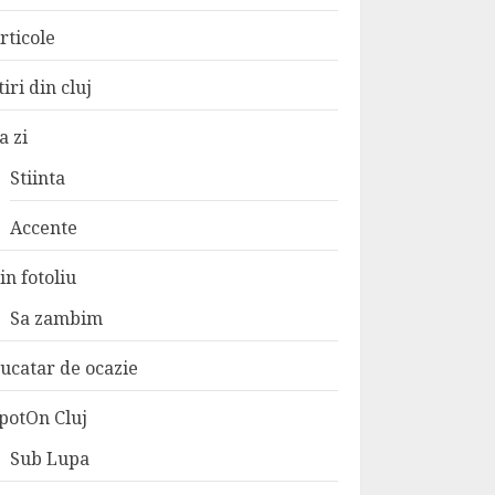
rticole
tiri din cluj
a zi
Stiinta
Accente
in fotoliu
Sa zambim
ucatar de ocazie
potOn Cluj
Sub Lupa