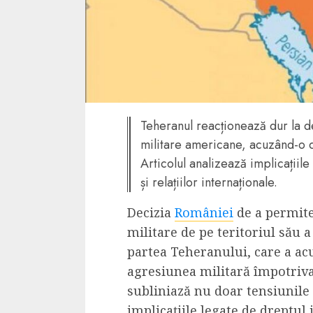
4 min read
La zi
Razboiul din Gaza
fatala pentru Ori
Teheranul reacționează dur la 
Mijlociu?
militare americane, acuzând-o d
ALEXANDRU S.
NOVEMBER 1,
Articolul analizează implicațiile
și relațiilor internaționale.
Decizia
României
de a permite 
militare de pe teritoriul său 
partea Teheranului, care a ac
agresiunea militară împotriva
subliniază nu doar tensiunile 
3 min read
Din fotoliu
implicațiile legate de dreptul 