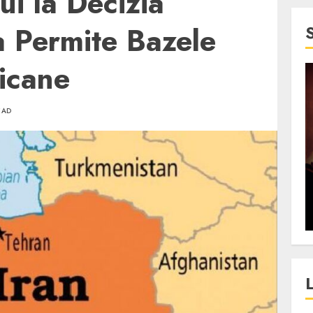
ui la Decizia
a Permite Bazele
icane
4 min read
EAD
SpotOn Cluj
jurul
Festivalurile Clujului. De
fli intr-un
ce atrage Clujul tinerii si
t in
pe cei mai in varsta an de
”?
an?
ALEXANDRU S.
DECEMBER 13, 2023