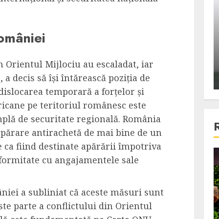
ons:
Din fotoliu
ti, un
The Killer, un film care nu a
omâniei
e te
reusit sa se ridice la
primele
nivelul asteptarilor
publicului si criticilor
n Orientul Mijlociu au escaladat, iar
 decis să își întărească poziția de
ALEXANDRU S.
DECEMBER 6, 2023
dislocarea temporară a forțelor și
icane pe teritoriul românesc este
mplă de securitate regională. România
 apărare antirachetă de mai bine de un
 ca fiind destinate apărării împotriva
formitate cu angajamentele sale
4 min read
niei a subliniat că aceste măsuri sunt
Bucatar de ocazie
este parte a conflictului din Orientul
3 retete delicioase in care