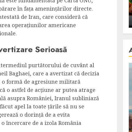
ală este fundamentată pe Carta ONU,
se retete
carnea de rata e vedeta
ărare în fața amenințărilor directe.
an
incontestabila
ntestată de Iran, care consideră că
ALEXANDRU S.
NOVEMBER 29, 2023
tarea operațiunilor americane
ionale.
vertizare Serioasă
ntermediul purtătorului de cuvânt al
il Baghaei, care a avertizat că decizia
 o formă de agresiune militară
ă o astfel de acțiune ar putea atrage
ală asupra României, Iranul subliniază
făcut apel la toate țările să nu se
gerează o dorință de a evita
i o încercare de a izola România