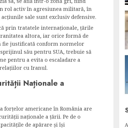
a sa, se află într-o zonă gri, fiind
n rol activ în agresiunea militară, în
 acțiunile sale sunt exclusiv defensive.
 prin tratatele internaționale, țările
ranitatea altora, iar orice formă de
ă fie justificată conform normelor
 sprijinul său pentru SUA, trebuie să
me pentru a evita o escaladare a
relațiilor cu Iranul.
ității Naționale a
ea forțelor americane în România are
rității naționale a țării. Pe de o
pacitățile de apărare și își
A