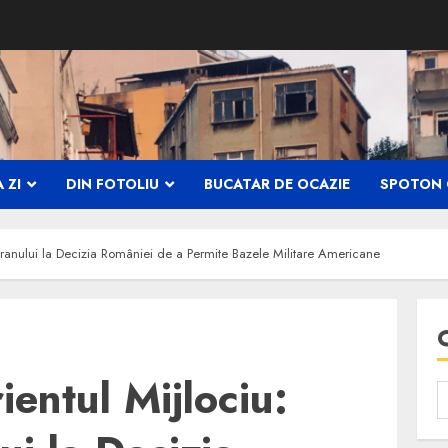
 ZI
DIN FOTOLIU
BUCATAR DE OCAZIE
SPOTON 
a Iranului la Decizia României de a Permite Bazele Militare Americane
ientul Mijlociu: