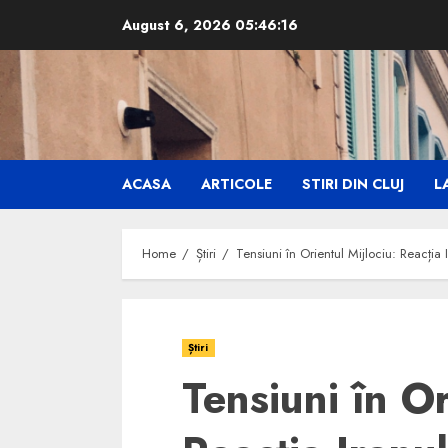
Skip
August 6, 2026
05:46:18
to
content
ACASA
ARTICOLE
STIRI DIN CLUJ
LA
Home
Știri
Tensiuni în Orientul Mijlociu: Reacți
Știri
Tensiuni în Or