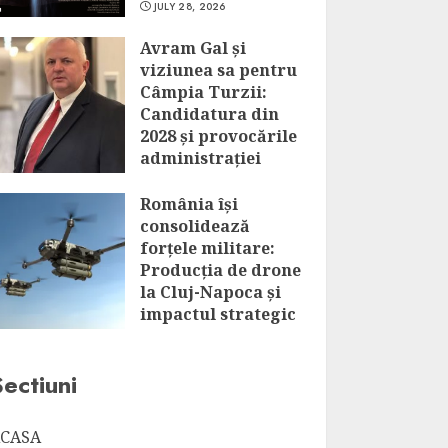
JULY 28, 2026
Avram Gal și
viziunea sa pentru
Câmpia Turzii:
Candidatura din
2028 și provocările
administrației
locale
România își
JULY 28, 2026
consolidează
forțele militare:
Producția de drone
la Cluj-Napoca și
impactul strategic
al acestui
parteneriat
Sectiuni
JULY 28, 2026
CASA