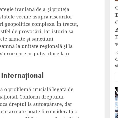
C
rategie iraniană de a-și proteja
D
 statele vecine asupra riscurilor
C
ri geopolitice complexe. În trecut,
stfel de provocări, iar istoria sa
cte armate și sancțiuni
eamnă la unitate regională și la
E
externe care ar putea duce la o
d
ș
 Internațional
ză o problemă crucială legată de
național. Conform dreptului
voca dreptul la autoapărare, dar
licte armate poate fi considerată o