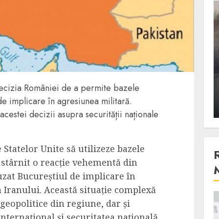
3 min read
Stiinta
, scanteia
Lumina ar putea contribui
entul
si ea la evaporarea apei in
decizia României de a permite bazele
natura
e implicare în agresiunea militară.
 2023
ALEXANDRU S.
DECEMBER 27, 2023
 acestei decizii asupra securității naționale
Statelor Unite să utilizeze bazele
a stârnit o reacție vehementă din
uzat Bucureștiul de implicare în
 Iranului. Această situație complexă
geopolitice din regiune, dar și
4 min read
internațional și securitatea națională