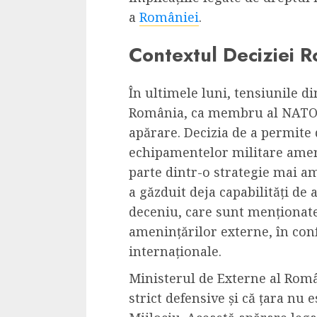
Dungeons & Drag
a
României
.
Onoare printre ho
Contextul Deciziei R
film ca un joc car
cucereste de la 
cadre
În ultimele luni, tensiunile di
România, ca membru al NATO, a
ALEXANDRU S.
MAY 17, 2023
apărare. Decizia de a permite 
echipamentelor militare amer
parte dintr-o strategie mai a
a găzduit deja capabilități de
deceniu, care sunt menționate
amenințărilor externe, în con
4 min read
internaționale.
Ministerul de Externe al Româ
strict defensive și că țara nu 
Bucatar de ocazie