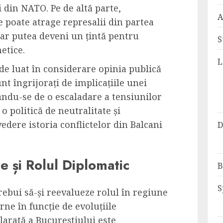
ii din NATO. Pe de altă parte,
A
e poate atrage represalii din partea
 ar putea deveni un țintă pentru
S
netice.
L
e luat în considerare opinia publică
nt îngrijorați de implicațiile unei
mându-se de o escaladare a tensiunilor
o politică de neutralitate și
vedere istoria conflictelor din Balcani
D
e și Rolul Diplomatic
B
S
ebui să-și reevalueze rolul în regiune
terne în funcție de evoluțiile
clarată a Bucureștiului este