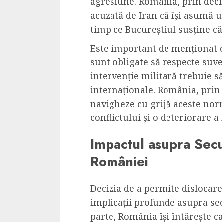
agresiune. România, prin decizi
acuzată de Iran că își asumă u
timp ce Bucureștiul susține că
Este important de menționat că
sunt obligate să respecte suve
intervenție militară trebuie s
internaționale. România, prin
navigheze cu grijă aceste nor
conflictului și o deteriorare a 
Impactul asupra Secur
României
Decizia de a permite dislocar
implicații profunde asupra secu
parte, România își întărește ca