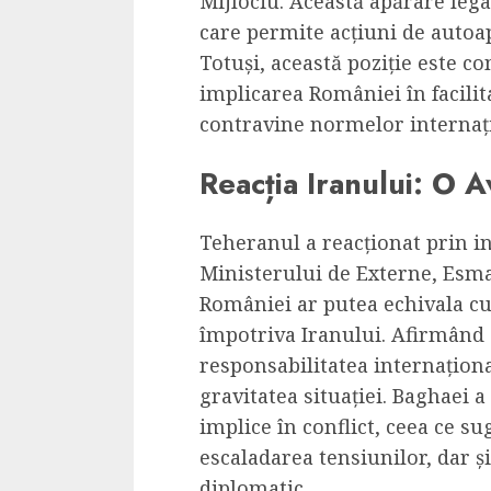
Mijlociu. Această apărare leg
Cele mai delicioa
care permite acțiuni de autoap
cu piept de curc
Totuși, această poziție este co
ALEXANDRU S.
MAY 24, 2023
implicarea României în facili
contravine normelor internaț
Reacția Iranului: O A
Teheranul a reacționat prin i
Ministerului de Externe, Esmae
României ar putea echivala cu
împotriva Iranului. Afirmând c
responsabilitatea internațion
gravitatea situației. Baghaei a 
implice în conflict, ceea ce su
escaladarea tensiunilor, dar ș
diplomatic.