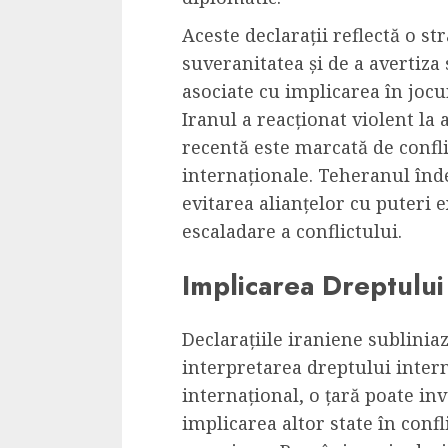
Aceste declarații reflectă o st
suveranitatea și de a avertiza
asociate cu implicarea în jocu
Iranul a reacționat violent la a
recentă este marcată de confli
internaționale. Teheranul înd
evitarea alianțelor cu puteri 
escaladare a conflictului.
Implicarea Dreptului
Declarațiile iraniene sublinia
interpretarea dreptului inter
internațional, o țară poate in
implicarea altor state în conf