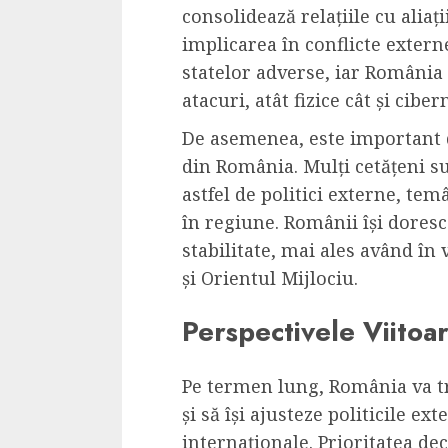
consolidează relațiile cu aliaț
implicarea în conflicte extern
statelor adverse, iar România
atacuri, atât fizice cât și ciber
De asemenea, este important d
din România. Mulți cetățeni su
astfel de politici externe, te
în regiune. Românii își doresc 
stabilitate, mai ales având în 
și Orientul Mijlociu.
Perspectivele Viitoar
Pe termen lung, România va tr
și să își ajusteze politicile ex
internaționale. Prioritatea de