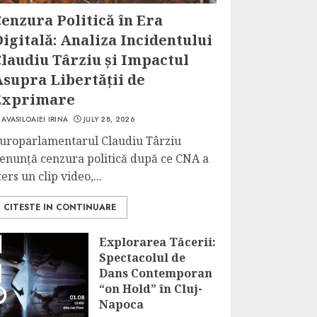
enzura Politică în Era
igitală: Analiza Incidentului
laudiu Târziu și Impactul
Asupra Libertății de
Exprimare
AVASILOAIEI IRINA
JULY 28, 2026
uroparlamentarul Claudiu Târziu
enunță cenzura politică după ce CNA a
ters un clip video,...
CITESTE IN CONTINUARE
Explorarea Tăcerii:
Spectacolul de
Dans Contemporan
“on Hold” în Cluj-
Napoca