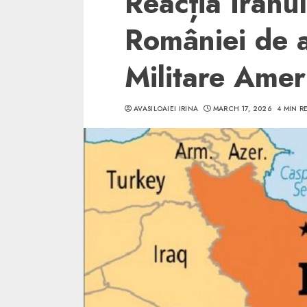
Reacția Iranul
României de 
Militare Amer
5 min read
AVASILOAIEI IRINA
MARCH 17, 2026
4 MIN R
SpotOn Cluj
Ce poti vizita in 
Clujului cand te a
weekend prelungi
“Orasul Comoara
ALEXANDRU S.
MAY 31, 2023