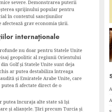
mice severe. Demonstrarea puterii
eșterea sprijinului popular pentru
ial în contextul sancțiunilor
 afectează grav economia țării.
iilor internaționale
 profunde nu doar pentru Statele Unite
eisaj geopolitic al regiunii Orientului
e din Golf și Statele Unite sunt deja
schis ar putea destabiliza întreaga
audită și Emiratele Arabe Unite, care
 putea fi afectate direct de o
A
A
 putea încuraja alte state să își
are și alianțele. Țări precum Turcia și
S