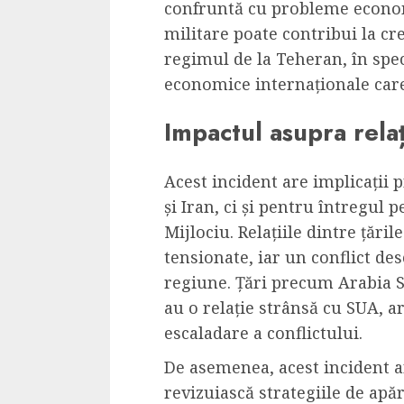
confruntă cu probleme econo
militare poate contribui la cr
regimul de la Teheran, în spec
economice internaționale care
Impactul asupra relaț
Acest incident are implicații
și Iran, ci și pentru întregul p
Mijlociu. Relațiile dintre țăril
tensionate, iar un conflict de
regiune. Țări precum Arabia S
au o relație strânsă cu SUA, ar
escaladare a conflictului.
De asemenea, acest incident ar
revizuiască strategiile de apăr