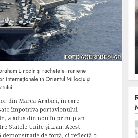
3 min read
Stiinta
, scanteia
Lumina ar putea contribui
entul
si ea la evaporarea apei in
natura
 2023
ALEXANDRU S.
DECEMBER 27, 2023
braham Lincoln și rachetele iraniene
or internaționale în Orientul Mijlociu și
ctului.
lor din Marea Arabiei, în care
nsate împotriva portavionului
, a adus din nou în prim-plan
re Statele Unite și Iran. Acest
4 min read
 demonstrație de forță, ci reflectă o