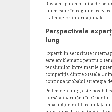
Rusia ar putea profita de pe u
americane în regiune, ceea ce
a alianțelor internaționale.
Perspectivele experț
lung
Experții în securitate internaț
este emblematic pentru o tend
tensiunilor între marile puter
competiția dintre Statele Unite
continua probabil strategia de
Pe termen lung, este posibil c
cursă a înarmării în Orientul M
capacitățile militare în fața 
putea duce la o instabilitate 