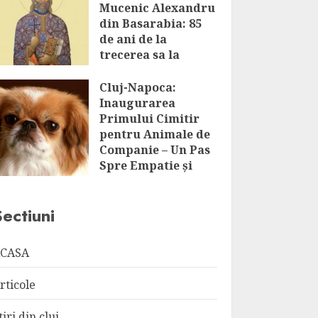
Mucenic Alexandru
din Basarabia: 85
de ani de la
trecerea sa la
Domnul
Cluj-Napoca:
AUGUST 8, 2026
Inaugurarea
Primului Cimitir
pentru Animale de
Companie – Un Pas
Spre Empatie și
Respect
AUGUST 8, 2026
Sectiuni
CASA
rticole
tiri din cluj