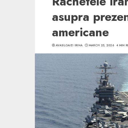
Rachetele ira
asupra prezen
americane
5 min read
AVASILOAIEI IRINA
MARCH 25, 2026
4 MIN 
SpotOn Cluj
Ce poti vizita in 
Clujului cand te a
weekend prelungi
“Orasul Comoara
ALEXANDRU S.
MAY 31, 2023