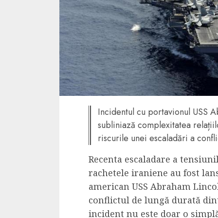
4 min read
La zi
Razboiul din Gaza
fatala pentru Ori
Mijlociu?
ALEXANDRU S.
NOVEMBER 1,
Incidentul cu portavionul USS A
subliniază complexitatea relațiil
riscurile unei escaladări a confli
Recenta escaladare a tensiuni
rachetele iraniene au fost la
american USS Abraham Lincoln
conflictul de lungă durată dint
3 min read
Din fotoliu
incident nu este doar o simplă