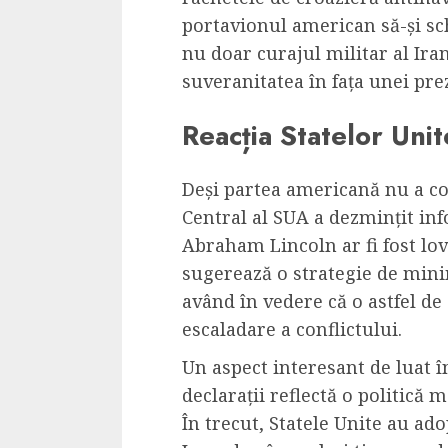
Cele mai delicioa
portavionul american să-și sc
cu piept de curc
nu doar curajul militar al Iran
ALEXANDRU S.
MAY 24, 2023
suveranitatea în fața unei pre
Reacția Statelor Unit
Deși partea americană nu a c
Central al SUA a dezmințit in
Abraham Lincoln ar fi fost lov
sugerează o strategie de mini
având în vedere că o astfel de
escaladare a conflictului.
Un aspect interesant de luat î
declarații reflectă o politică 
În trecut, Statele Unite au ad