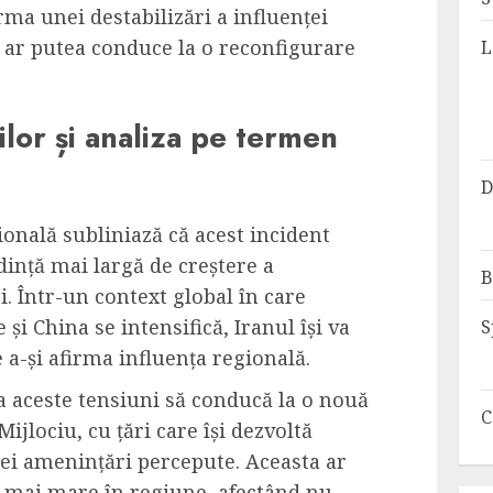
rma unei destabilizări a influenței
 ar putea conduce la o reconfigurare
L
ilor și analiza pe termen
D
ională subliniază că acest incident
ință mai largă de creștere a
B
i. Într-un context global în care
 și China se intensifică, Iranul își va
S
 a-și afirma influența regională.
a aceste tensiuni să conducă la o nouă
C
ijlociu, cu țări care își dezvoltă
unei amenințări percepute. Aceasta ar
și mai mare în regiune, afectând nu