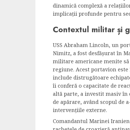
Dungeons & Drag
dinamică complexă a relațiilor
Onoare printre ho
implicații profunde pentru sec
film ca un joc car
Contextul militar și g
cucereste de la 
cadre
USS Abraham Lincoln, un port
ALEXANDRU S.
MAY 17, 2023
Nimitz, a fost desfășurat în M
militare americane menite să 
regiune. Acest portavion este 
include distrugătoare echipate
îi conferă o capacitate de reacț
altă parte, a investit masiv în
4 min read
de apărare, având scopul de a-ș
intervențiile externe.
Comandantul Marinei Iraniene
Bucatar de ocazie
rachetele de croazieră antinav