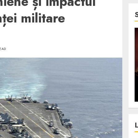
niene și impactul
ței militare
4 min read
READ
SpotOn Cluj
jurul
Festivalurile Clujului. De
fli intr-un
ce atrage Clujul tinerii si
t in
pe cei mai in varsta an de
”?
an?
ALEXANDRU S.
DECEMBER 13, 2023