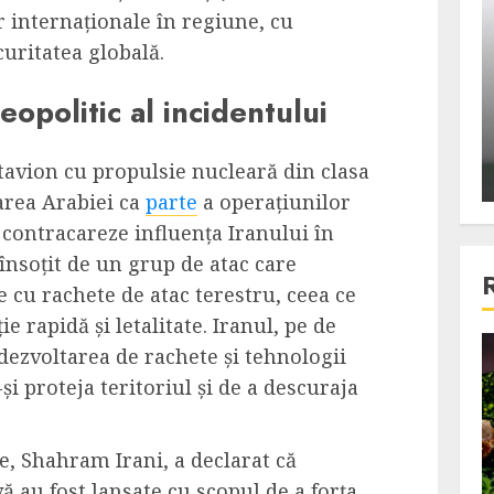
ons:
Din fotoliu
 internaționale în regiune, cu
ti, un
The Killer, un film care nu a
uritatea globală.
e te
reusit sa se ridice la
eopolitic al incidentului
primele
nivelul asteptarilor
publicului si criticilor
avion cu propulsie nucleară din clasa
ALEXANDRU S.
DECEMBER 6, 2023
area Arabiei ca
parte
a operațiunilor
contracareze influența Iranului în
însoțit de un grup de atac care
 cu rachete de atac terestru, ceea ce
ie rapidă și letalitate. Iranul, pe de
 dezvoltarea de rachete și tehnologii
4 min read
i proteja teritoriul și de a descuraja
Bucatar de ocazie
, Shahram Irani, a declarat că
3 retete delicioase in care
ă au fost lansate cu scopul de a forța