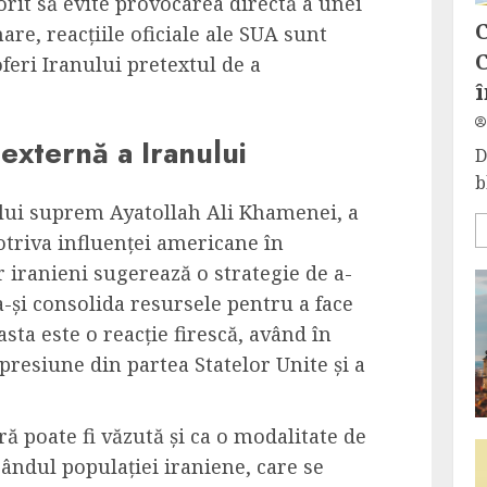
dorit să evite provocarea directă a unei
C
are, reacțiile oficiale ale SUA sunt
C
feri Iranului pretextul de a
î
 externă a Iranului
D
b
lui suprem Ayatollah Ali Khamenei, a
triva influenței americane în
or iranieni sugerează o strategie de a-
e a-și consolida resursele pentru a face
sta este o reacție firescă, având în
presiune din partea Statelor Unite și a
ră poate fi văzută și ca o modalitate de
rândul populației iraniene, care se