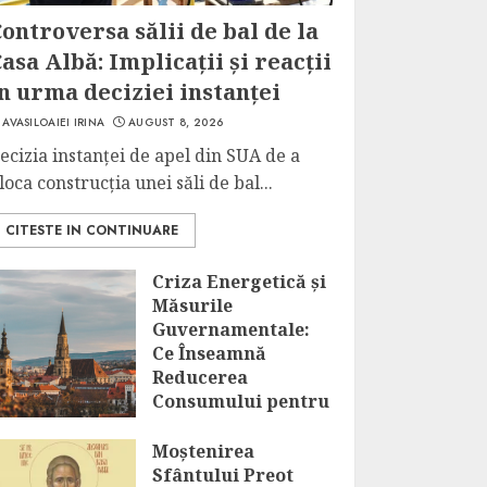
ontroversa sălii de bal de la
asa Albă: Implicații și reacții
n urma deciziei instanței
AVASILOAIEI IRINA
AUGUST 8, 2026
ecizia instanței de apel din SUA de a
loca construcția unei săli de bal...
CITESTE IN CONTINUARE
Criza Energetică și
Măsurile
Guvernamentale:
Ce Înseamnă
Reducerea
Consumului pentru
Marii
Consumatori?
Moștenirea
Sfântului Preot
AUGUST 8, 2026