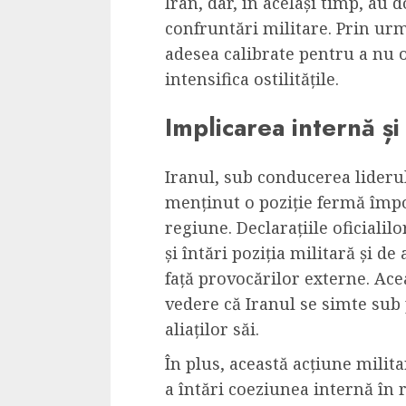
Iran, dar, în același timp, au 
confruntări militare. Prin urm
adesea calibrate pentru a nu o
intensifica ostilitățile.
Implicarea internă și
Iranul, sub conducerea lideru
menținut o poziție fermă împo
regiune. Declarațiile oficialil
și întări poziția militară și d
față provocărilor externe. Acea
vedere că Iranul se simte sub 
aliaților săi.
În plus, această acțiune milita
a întări coeziunea internă în 