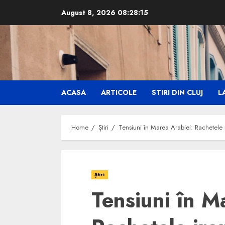
Skip
August 8, 2026
08:28:17
to
content
ACASA
ARTICOLE
STIRI DIN CLUJ
LA
Home
Știri
Tensiuni în Marea Arabiei: Rachetele 
Știri
Tensiuni în M