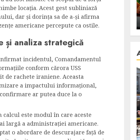
se retete
carnea de rata e vedeta
himbe locația. Acest gest subliniază
an
incontestabila
ului, dar și dorința sa de a-și afirma
ALEXANDRU S.
NOVEMBER 29, 2023
zențe americane percepute ca ostile.
e și analiza strategică
onfirmat incidentul, Comandamentul
formațiile conform cărora USS
it de rachete iraniene. Aceasta
mizare a impactului informațional,
 confirmare ar putea duce la o
n calcul este modul în care aceste
mai largă a administrației americane.
optat o abordare de descurajare față de