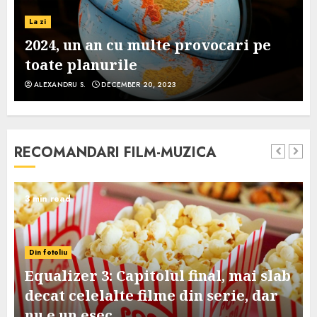
La zi
2024, un an cu multe provocari pe
toate planurile
ALEXANDRU S.
DECEMBER 20, 2023
RECOMANDARI FILM-MUZICA
3 min read
Din fotoliu
Equalizer 3: Capitolul final, mai slab
decat celelalte filme din serie, dar
nu e un esec