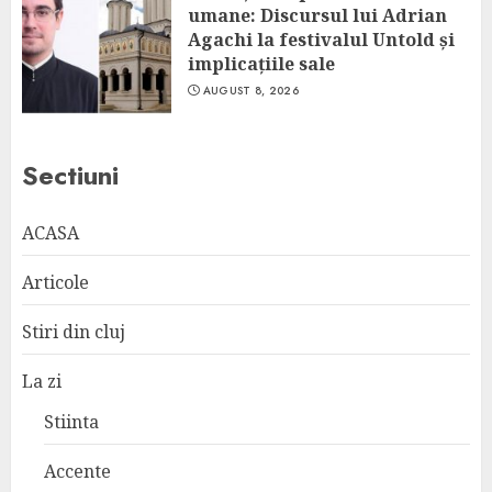
umane: Discursul lui Adrian
Agachi la festivalul Untold și
implicațiile sale
AUGUST 8, 2026
Sectiuni
ACASA
Articole
Stiri din cluj
La zi
Stiinta
Accente