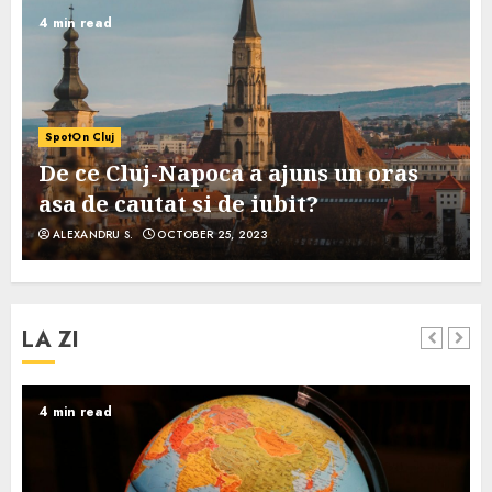
4 min read
SpotOn Cluj
De ce Cluj-Napoca a ajuns un oras
asa de cautat si de iubit?
ALEXANDRU S.
OCTOBER 25, 2023
LA ZI
4 min read