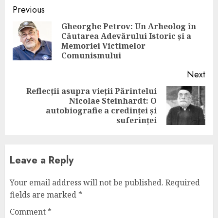
Continue
Previous
Reading
Gheorghe Petrov: Un Arheolog în
Căutarea Adevărului Istoric și a
Pre
Memoriei Victimelor
pos
Comunismului
Next
Reflecții asupra vieții Părintelui
Nicolae Steinhardt: O
Next
autobiografie a credinței și
post:
suferinței
Leave a Reply
Your email address will not be published.
Required
fields are marked
*
Comment
*