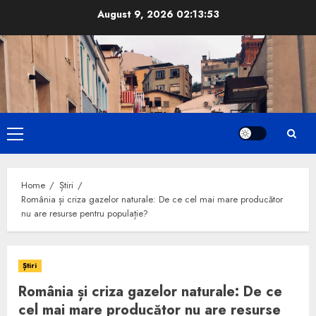
Skip
August 9, 2026
02:13:54
to
content
Primary
Menu
Home
Știri
România și criza gazelor naturale: De ce cel mai mare producător
nu are resurse pentru populație?
Știri
România și criza gazelor naturale: De ce
cel mai mare producător nu are resurse