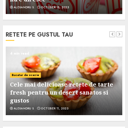
ALEXANDRU S.
OCTOBER 18, 2023
RETETE PE GUSTUL TAU
4 min read
Bucatar de ocazie
Cele mai delicioase retete de tarte
e
fresh pentru un desert sanatos si
gustos
ALEXANDRU S.
OCTOBER 11, 2023