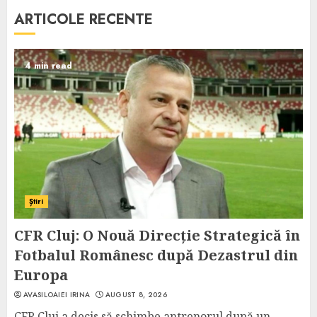
ARTICOLE RECENTE
4 min read
Știri
CFR Cluj: O Nouă Direcție Strategică în
Fotbalul Românesc după Dezastrul din
Europa
AVASILOAIEI IRINA
AUGUST 8, 2026
CFR Cluj a decis să schimbe antrenorul după un