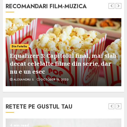
RECOMANDARI FILM-MUZICA
3 min read
Din fotoliu
Equalizer 3: Capitolul final, mai slab
decat celelalte filme din serie, dar
nu e un esec
ALEXANDRU S.
OCTOBER 18, 2023
RETETE PE GUSTUL TAU
4 min read