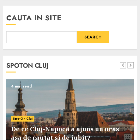
CAUTA IN SITE
SEARCH
SPOTON CLUJ
4 min read
SpotOn Cluj
De ce Cluj-Napoca a ajuns un oras
asa de cautat si de iubit?