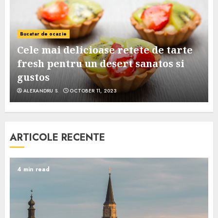
Bucatar de ocazie
Cele mai delicioase retete de tarte
e
fresh pentru un desert sanatos si
gustos
ALEXANDRU S.
OCTOBER 11, 2023
ARTICOLE RECENTE
4 min read