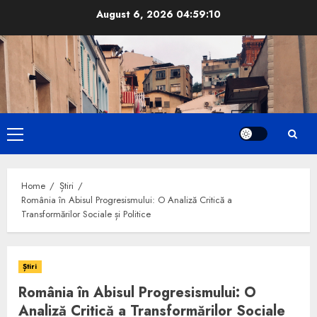
Skip
August 6, 2026
04:59:11
to
content
Primary
Menu
Home
Știri
România în Abisul Progresismului: O Analiză Critică a
Transformărilor Sociale și Politice
Știri
România în Abisul Progresismului: O
Analiză Critică a Transformărilor Sociale