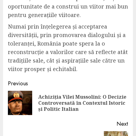
oportunitate de a construi un viitor mai bun
pentru generațiile viitoare.
Numai prin înțelegerea și acceptarea
diversității, prin promovarea dialogului și a
toleranței, România poate spera la o
reconstrucție a valorilor care să reflecte atât
tradițiile sale, cât și aspirațiile sale către un
viitor prosper și echitabil.
Continue
Previous
Reading
Achiziția Vilei Mussolini: O Decizie
Pre
Controversată în Contextul Istoric
pos
și Politic Italian
Next