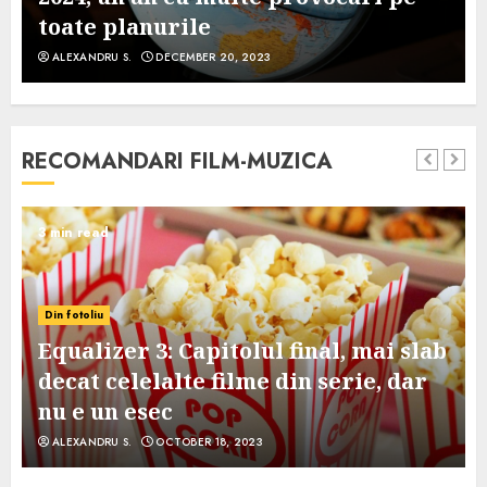
toate planurile
ALEXANDRU S.
DECEMBER 20, 2023
RECOMANDARI FILM-MUZICA
3 min read
Din fotoliu
Equalizer 3: Capitolul final, mai slab
decat celelalte filme din serie, dar
nu e un esec
ALEXANDRU S.
OCTOBER 18, 2023