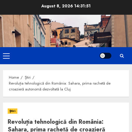
Skip
August 8, 2026
14:31:52
to
content
Primary
Menu
Home
Știri
Revoluția tehnologică din România: Sahara, prima rachetă de
croazieră autonomă dezvoltată la Cluj
Știri
Revoluția tehnologică din România:
Sahara, prima rachetă de croazieră