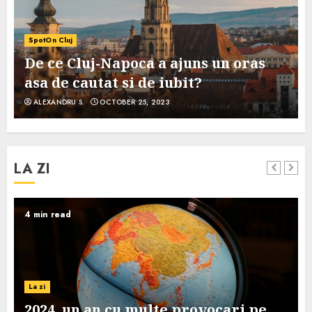
SpotOn Cluj
De ce Cluj-Napoca a ajuns un oras
asa de cautat si de iubit?
ALEXANDRU S.
OCTOBER 25, 2023
LA ZI
4 min read
La zi
2024, un an cu multe provocari pe