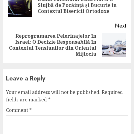
Pre
Slujbă de Pocăință și Bucurie în
pos
Contextul Bisericii Ortodoxe
Next
Reprogramarea Pelerinajelor în
Israel: O Decizie Responsabilă în
Next
Contextul Tensiunilor din Orientul
post:
Mijlociu
Leave a Reply
Your email address will not be published.
Required
fields are marked
*
Comment
*