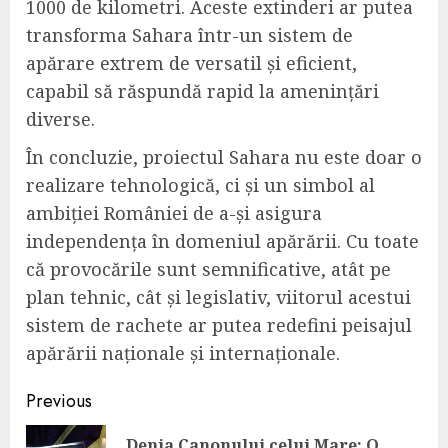
1000 de kilometri. Aceste extinderi ar putea
transforma Sahara într-un sistem de
apărare extrem de versatil și eficient,
capabil să răspundă rapid la amenințări
diverse.
În concluzie, proiectul Sahara nu este doar o
realizare tehnologică, ci și un simbol al
ambiției României de a-și asigura
independența în domeniul apărării. Cu toate
că provocările sunt semnificative, atât pe
plan tehnic, cât și legislativ, viitorul acestui
sistem de rachete ar putea redefini peisajul
apărării naționale și internaționale.
Continue
Previous
Reading
Denia Canonului celui Mare: O