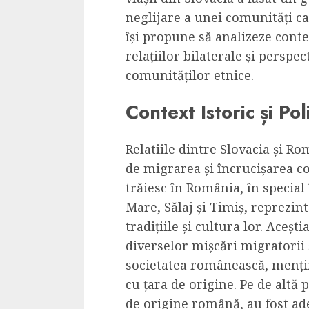
Dungeons & Drag
neglijare a unei comunități car
Onoare printre ho
își propune să analizeze contex
film ca un joc car
relațiilor bilaterale și persp
cucereste de la 
comunităților etnice.
cadre
Context Istoric și Poli
ALEXANDRU S.
MAY 17, 2023
Relatiile dintre Slovacia și R
de migrarea și încrucișarea co
trăiesc în România, în special 
Mare, Sălaj și Timiș, reprezin
tradițiile și cultura lor. Aceș
4 min read
diverselor mișcări migratorii ș
societatea românească, mențin
cu țara de origine. Pe de altă 
Bucatar de ocazie
de origine română, au fost ad