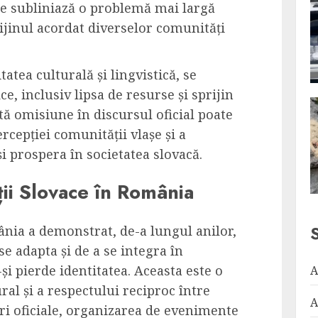
ație subliniază o problemă mai largă
ijinul acordat diverselor comunități
itatea culturală și lingvistică, se
e, inclusiv lipsa de resurse și sprijin
stă omisiune în discursul oficial poate
rcepției comunității vlașe și a
 și prospera în societatea slovacă.
ii Slovace în România
nia a demonstrat, de-a lungul anilor,
se adapta și de a se integra în
și pierde identitatea. Aceasta este o
A
ral și a respectului reciproc între
A
niri oficiale, organizarea de evenimente