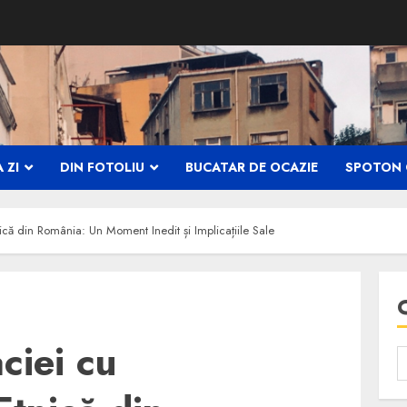
 ZI
DIN FOTOLIU
BUCATAR DE OCAZIE
SPOTON 
nică din România: Un Moment Inedit și Implicațiile Sale
aciei cu