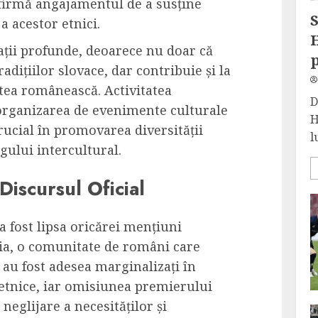
eafirmă angajamentul de a susține
S
a acestor etnici.
H
cații profunde, deoarece nu doar că
radițiilor slovace, dar contribuie și la
atea românească. Activitatea
D
 organizarea de evenimente culturale
H
crucial în promovarea diversității
l
ogului intercultural.
Discursul Oficial
 a fost lipsa oricărei mențiuni
acia, o comunitate de români care
a au fost adesea marginalizați în
 etnice, iar omisiunea premierului
 neglijare a necesităților și