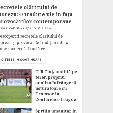
ecretele olăritului de
orezu: O tradiție vie în fața
provocărilor contemporane
AVASILOAIEI IRINA
AUGUST 7, 2026
escoperiți secretele olăritului de
orezu și provocările tradiției într-o
ume modernă. O artă ce...
CITESTE IN CONTINUARE
CFR Cluj, umilită pe
teren propriu:
analiza înfrângerii
usturătoare cu
Tromsoe în
Conference League
AUGUST 7, 2026
Sprijin umanitar în