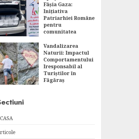
Fâșia Gaza:
Inițiativa
Patriarhiei Române
pentru
comunitatea
palestiniană
Vandalizarea
AUGUST 7, 2026
Naturii: Impactul
Comportamentului
Iresponsabil al
Turiștilor în
Făgăraș
AUGUST 7, 2026
Sectiuni
CASA
rticole