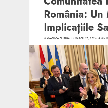
Comunitatea E
România: Un 
Implicațiile S
5 min read
AVASILOAIEI IRINA
MARCH 28, 2026
4 MIN 
SpotOn Cluj
Ce poti vizita in 
Clujului cand te a
weekend prelungi
“Orasul Comoara
ALEXANDRU S.
MAY 31, 2023