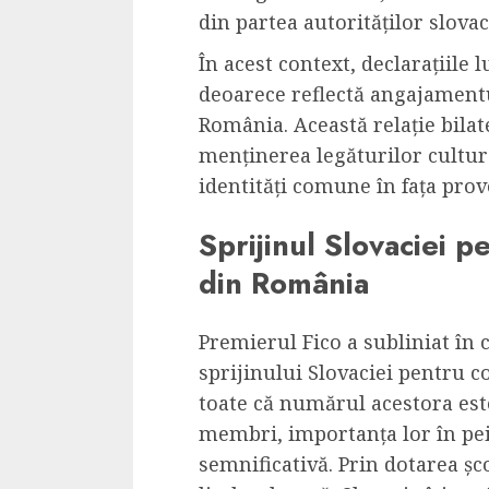
Cele mai delicioa
din partea autorităților slovac
cu piept de curc
În acest context, declarațiile 
ALEXANDRU S.
MAY 24, 2023
deoarece reflectă angajamentul
România. Această relație bilat
menținerea legăturilor cultura
identități comune în fața prov
Sprijinul Slovaciei 
din România
Premierul Fico a subliniat în 
sprijinului Slovaciei pentru 
toate că numărul acestora est
membri, importanța lor în pei
semnificativă. Prin dotarea șco