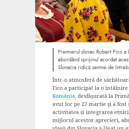
4 min read
La zi
Razboiul din Gaza
fatala pentru Ori
Premierul slovac Robert Fico a 
Mijlociu?
abordând sprijinul acordat acest
ALEXANDRU S.
NOVEMBER 1,
Slovacia ridică semne de întreb
Într-o atmosferă de sărbătoar
Fico a participat la o întâlni
România,
desfășurată la Primă
avut loc pe 27 martie și a fos
activitatea și integrarea etnic
mijlocul acestor aprecieri, ab
3 min read
Din fotoliu
vlașii din Slovacia a lăsat un 