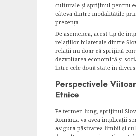
culturale și sprijinul pentru 
câteva dintre modalitățile pri
prezența.
De asemenea, acest tip de imp
relațiilor bilaterale dintre S
relații nu doar că sprijină com
dezvoltarea economică și soci
între cele două state în diver
Perspectivele Viitoa
Etnice
Pe termen lung, sprijinul Slo
România va avea implicații se
asigura păstrarea limbii și cul