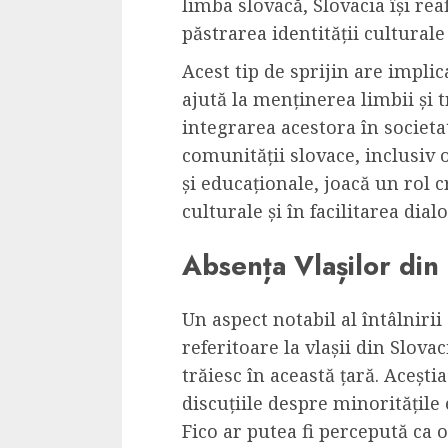
limba slovacă, Slovacia își r
păstrarea identității culturale 
Acest tip de sprijin are impli
ajută la menținerea limbii și t
integrarea acestora în societ
comunității slovace, inclusiv
și educaționale, joacă un rol 
culturale și în facilitarea dial
Absența Vlașilor din 
Un aspect notabil al întâlnirii
referitoare la vlașii din Slov
trăiesc în această țară. Acești
discuțiile despre minoritățile
Fico ar putea fi percepută ca o