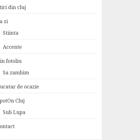
tiri din cluj
a zi
Stiinta
Accente
in fotoliu
Sa zambim
ucatar de ocazie
potOn Cluj
Sub Lupa
ontact