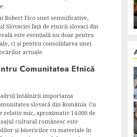
se retete
carnea de rata e vedeta
e.
an
incontestabila
lui Robert Fico sunt semnificative,
ALEXANDRU S.
NOVEMBER 29, 2023
 Slovaciei față de etnicii slovaci din
erală este esențială nu doar pentru
le, ci și pentru consolidarea unei
ocărilor actuale.
pentru Comunitatea Etnică
cadrul întâlnirii importanța
comunitatea slovacă din România. Cu
e relativ mic, aproximativ 14.000 de
sajul cultural românesc este
lilor și bisericilor cu materiale în