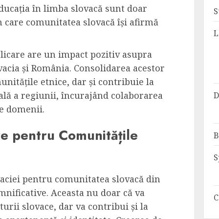
educația în limba slovacă sunt doar
S
n care comunitatea slovacă își afirmă
L
licare are un impact pozitiv asupra
lovacia și România. Consolidarea acestor
unitățile etnice, dar și contribuie la
ală a regiunii, încurajând colaborarea
D
se domenii.
re pentru Comunitățile
B
S
vaciei pentru comunitatea slovacă din
mnificative. Aceasta nu doar că va
C
turii slovace, dar va contribui și la