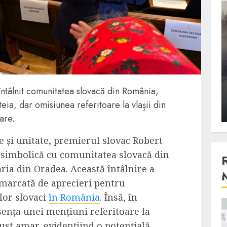
3 min read
Stiinta
, scanteia
Lumina ar putea contribui
entul
si ea la evaporarea apei in
întâlnit comunitatea slovacă din România,
natura
eia, dar omisiunea referitoare la vlașii din
 2023
ALEXANDRU S.
DECEMBER 27, 2023
are.
e și unitate, premierul slovac Robert
re simbolică cu comunitatea slovacă din
ria din Oradea. Această întâlnire a
t marcată de aprecieri pentru
ilor slovaci
în România
. Însă, în
sența unei mențiuni referitoare la
4 min read
gust amar, evidențiind o potențială