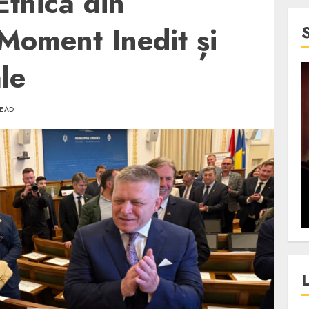
tnică din
Moment Inedit și
ale
4 min read
READ
SpotOn Cluj
jurul
Festivalurile Clujului. De
fli intr-un
ce atrage Clujul tinerii si
t in
pe cei mai in varsta an de
”?
an?
ALEXANDRU S.
DECEMBER 13, 2023