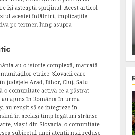
ons:
Din fotoliu
e își așteaptă sprijinul. Acest articol
ti, un
The Killer, un film care nu a
tul acestei întâlniri, implicațiile
e te
reusit sa se ridice la
ectiva pe termen lung asupra
primele
nivelul asteptarilor
publicului si criticilor
tic
ALEXANDRU S.
DECEMBER 6, 2023
omânia au o istorie complexă, marcată
munităților etnice. Slovacii care
în județele Arad, Bihor, Cluj, Satu
tă o comunitate activă ce a păstrat
tia au ajuns în România în urma
4 min read
i au reușit să se integreze în
ând în același timp legături strânse
Bucatar de ocazie
parte, vlașii din Slovacia, o comunitate
3 retete delicioase in care
esea subiectul unei atenții mai reduse