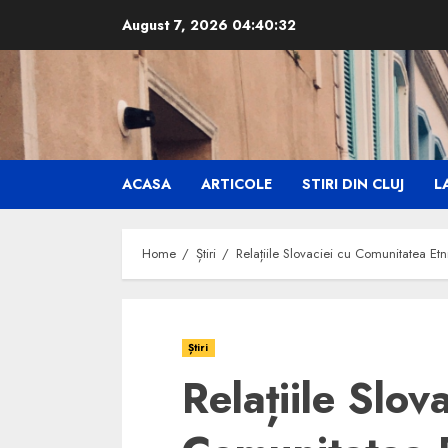
Skip
August 7, 2026
04:40:33
to
content
ACASA
ARTICOLE
STIRI DIN CLUJ
LA
Home
Știri
Relațiile Slovaciei cu Comunitatea Et
Știri
Relațiile Slov