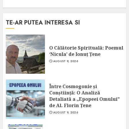
TE-AR PUTEA INTERESA SI
O Călătorie Spirituală: Poemul
‘Nicula’ de Ionuț Țene
AUGUST 9, 2026
Între Cosmogonie și
Conștiință: O Analiză
Detaliată a „Epopeei Omului”
de Al. Florin Țene
AUGUST 9, 2026