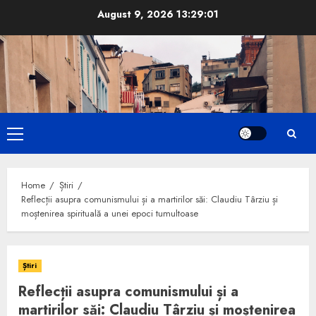
Skip
August 9, 2026
13:29:02
to
content
Primary
Menu
Home
Știri
Reflecții asupra comunismului și a martirilor săi: Claudiu Târziu și
moștenirea spirituală a unei epoci tumultoase
Știri
Reflecții asupra comunismului și a
martirilor săi: Claudiu Târziu și moștenirea