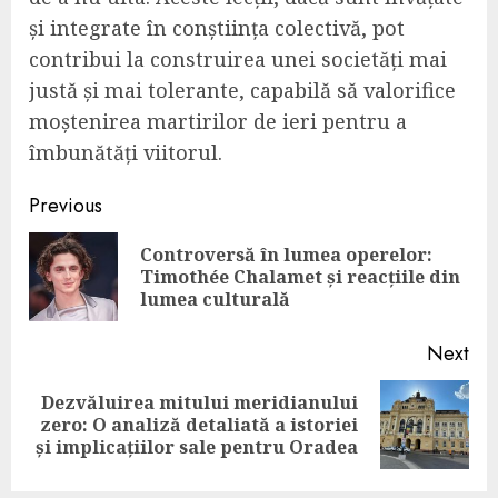
și integrate în conștiința colectivă, pot
contribui la construirea unei societăți mai
justă și mai tolerante, capabilă să valorifice
moștenirea martirilor de ieri pentru a
îmbunătăți viitorul.
Continue
Previous
Reading
Controversă în lumea operelor:
Pre
Timothée Chalamet și reacțiile din
pos
lumea culturală
Next
Dezvăluirea mitului meridianului
Next
zero: O analiză detaliată a istoriei
post:
și implicațiilor sale pentru Oradea