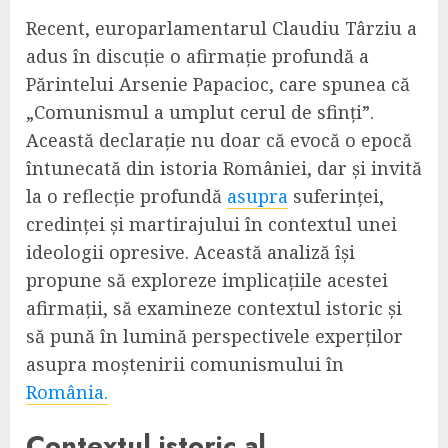
Recent, europarlamentarul Claudiu Târziu a
adus în discuție o afirmație profundă a
Părintelui Arsenie Papacioc, care spunea că
„Comunismul a umplut cerul de sfinți”.
Această declarație nu doar că evocă o epocă
întunecată din istoria României, dar și invită
la o reflecție profundă
asupra
suferinței,
credinței și martirajului în contextul unei
ideologii opresive. Această analiză își
propune să exploreze implicațiile acestei
afirmații, să examineze contextul istoric și
să pună în lumină perspectivele experților
asupra moștenirii comunismului în
România.
Contextul istoric al