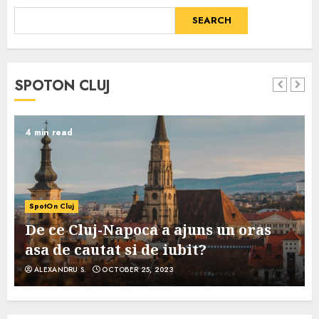
SEARCH
SPOTON CLUJ
4 min read
SpotOn Cluj
De ce Cluj-Napoca a ajuns un oras
asa de cautat si de iubit?
ALEXANDRU S.
OCTOBER 25, 2023