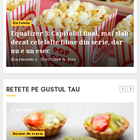
Din fotoliu
Equalizer 3: Capitolul final, mai slab
decat celelalte filme din serie, dar
nu e un esec
ALEXANDRU S.
OCTOBER 18, 2023
RETETE PE GUSTUL TAU
4 min read
Bucatar de ocazie