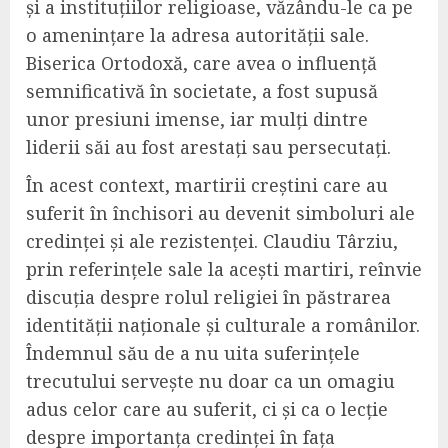
și a instituțiilor religioase, văzându-le ca pe
o amenințare la adresa autorității sale.
Biserica Ortodoxă, care avea o influență
semnificativă în societate, a fost supusă
unor presiuni imense, iar mulți dintre
liderii săi au fost arestați sau persecutați.
În acest context, martirii creștini care au
suferit în închisori au devenit simboluri ale
credinței și ale rezistenței. Claudiu Târziu,
prin referințele sale la acești martiri, reînvie
discuția despre rolul religiei în păstrarea
identității naționale și culturale a românilor.
Îndemnul său de a nu uita suferințele
trecutului servește nu doar ca un omagiu
adus celor care au suferit, ci și ca o lecție
despre importanța credinței în fața