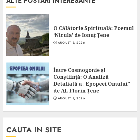
ALTE POSTARI INTERESANTE
O Călătorie Spirituală: Poemul
‘Nicula’ de Ionuț Țene
AUGUST 9, 2026
Între Cosmogonie și
Conștiință: O Analiză
Detaliată a „Epopeei Omului”
de Al. Florin Țene
AUGUST 9, 2026
CAUTA IN SITE