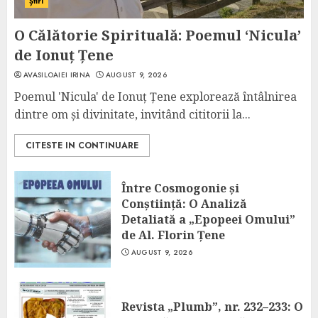
Știri
O Călătorie Spirituală: Poemul ‘Nicula’
de Ionuț Țene
AVASILOAIEI IRINA
AUGUST 9, 2026
Poemul 'Nicula' de Ionuț Țene explorează întâlnirea
dintre om și divinitate, invitând cititorii la...
CITESTE IN CONTINUARE
Între Cosmogonie și
Conștiință: O Analiză
Detaliată a „Epopeei Omului”
de Al. Florin Țene
AUGUST 9, 2026
Revista „Plumb”, nr. 232–233: O