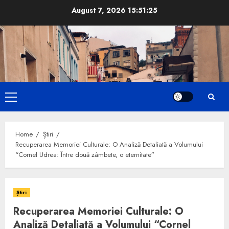
Skip
August 7, 2026
15:51:26
to
content
Primary
Menu
Home
Știri
Recuperarea Memoriei Culturale: O Analiză Detaliată a Volumului
“Cornel Udrea: Între două zâmbete, o eternitate”
Știri
Recuperarea Memoriei Culturale: O
Analiză Detaliată a Volumului “Cornel