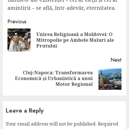
amintirii – se află, într-adevăr, eternitatea.
Continue
Previous
Reading
Unirea Religioasă a Moldovei: O
Pre
Mitropolie pe Ambele Maluri ale
pos
Prutului
Next
Cluj-Napoca: Transformarea
Next
Economică și Urbanistică a unui
post:
Motor Regional
Leave a Reply
Your email address will not be published.
Required