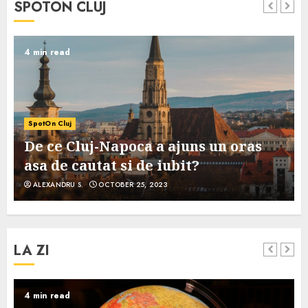
SPOTON CLUJ
4 min read
SpotOn Cluj
De ce Cluj-Napoca a ajuns un oras
asa de cautat si de iubit?
ALEXANDRU S.
OCTOBER 25, 2023
LA ZI
4 min read