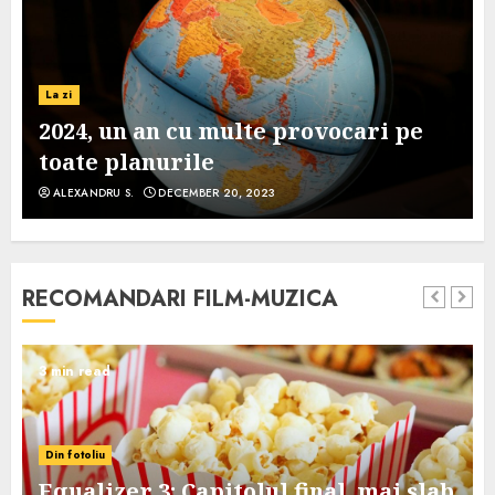
La zi
2024, un an cu multe provocari pe
toate planurile
ALEXANDRU S.
DECEMBER 20, 2023
RECOMANDARI FILM-MUZICA
3 min read
Din fotoliu
Equalizer 3: Capitolul final, mai slab