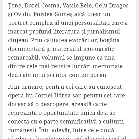
Țene, Dorel Cosma, Vasile Bele, Gelu Dragoș
și Ovidiu Purdea-Someș alcătuiesc un
portret complex al unei personalități care a
marcat profund literatura și jurnalismul
clujean. Prin calitatea evocărilor, bogăția
documentară și materialul iconografic
remarcabil, volumul se impune ca una
dintre cele mai reușite lucrări memoriale
dedicate unui scriitor contemporan.
Prin urmare, pentru cei care au cunoscut
opera lui Cornel Udrea sau pentru cei care
doresc să o descopere, această carte
reprezintă o oportunitate unică de a se
conecta cu o parte semnificativă a culturii
românești. Într-adevăr, între cele două
zâmbete ale existenței – cel al vieții și cel al