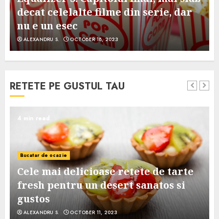
decat celelalte filme din serie, dar
nu e un esec
ALEXANDRU S.
OCTOBER 18, 2023
RETETE PE GUSTUL TAU
4 min read
Bucatar de ocazie
Cele mai delicioase retete de tarte
e
fresh pentru un desert sanatos si
gustos
ALEXANDRU S.
OCTOBER 11, 2023