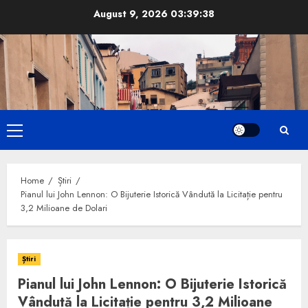
Skip
August 9, 2026
03:39:39
to
content
Primary
Menu
Home
Știri
Pianul lui John Lennon: O Bijuterie Istorică Vândută la Licitație pentru
3,2 Milioane de Dolari
Știri
Pianul lui John Lennon: O Bijuterie Istorică
Vândută la Licitație pentru 3,2 Milioane