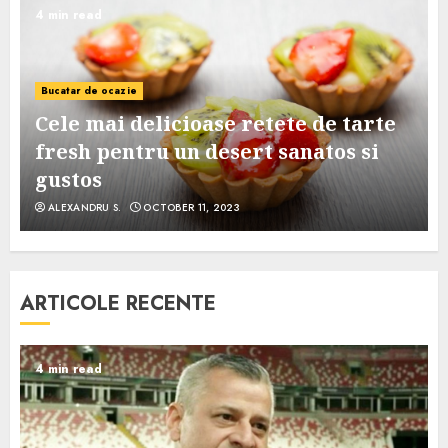
4 min read
Bucatar de ocazie
Cele mai delicioase retete de tarte
e
fresh pentru un desert sanatos si
gustos
ALEXANDRU S.
OCTOBER 11, 2023
ARTICOLE RECENTE
4 min read