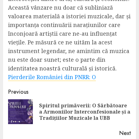
Această vânzare nu doar că subliniază
valoarea materială a istoriei muzicale, dar și
importanța continuării narațiunilor care
înconjoară artiștii care ne-au influențat
viețile. Pe măsură ce ne uităm la acest
instrument legendar, ne amintim că muzica
nu este doar sunet; este o parte din
identitatea noastră culturală și istorică.
Pierderile României din PNRR: O
Continue
Previous
Reading
Spiritul primăverii: O Sărbătoare
Pre
a Armoniilor Interconfesionale și a
pos
Tradițiilor Muzicale la UBB
Next