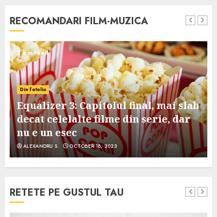
RECOMANDARI FILM-MUZICA
3 min read
Din fotoliu
Equalizer 3: Capitolul final, mai slab
decat celelalte filme din serie, dar
nu e un esec
ALEXANDRU S.
OCTOBER 18, 2023
RETETE PE GUSTUL TAU