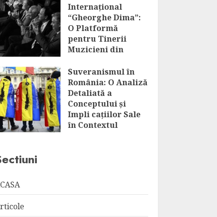
Internațional
“Gheorghe Dima”:
O Platformă
pentru Tinerii
Muzicieni din
România și Nu
Numai
Suveranismul în
România: O Analiză
AUGUST 7, 2026
Detaliată a
Conceptului și
Impli cațiilor Sale
în Contextul
Globalizării
AUGUST 7, 2026
Sectiuni
CASA
rticole