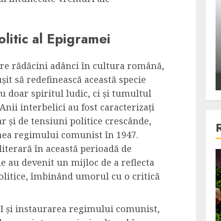
ons:
Din fotoliu
ti, un
The Killer, un film care nu a
olitic al Epigramei
e te
reusit sa se ridice la
primele
nivelul asteptarilor
publicului si criticilor
are rădăcini adânci în cultura română,
șit să redefinească această specie
ALEXANDRU S.
DECEMBER 6, 2023
 doar spiritul ludic, ci și tumultul
 Anii interbelici au fost caracterizați
r și de tensiuni politice crescânde,
nea regimului comunist în 1947.
literară în această perioadă de
e au devenit un mijloc de a reflecta
4 min read
politice, îmbinând umorul cu o critică
Bucatar de ocazie
I și instaurarea regimului comunist,
3 retete delicioase in care