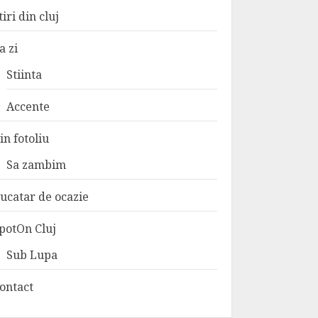
tiri din cluj
a zi
Stiinta
Accente
in fotoliu
Sa zambim
ucatar de ocazie
potOn Cluj
Sub Lupa
ontact