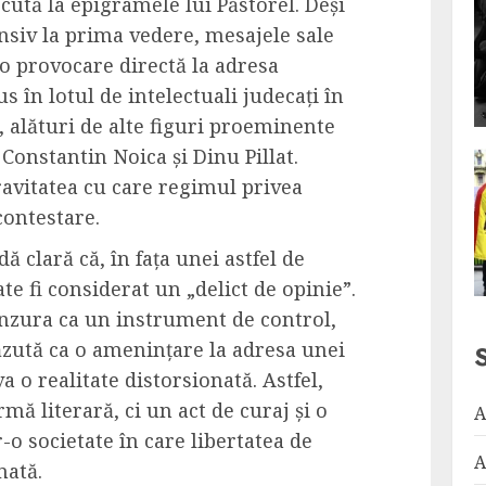
scută la epigramele lui Păstorel. Deși
siv la prima vedere, mesajele sale
o provocare directă la adresa
lus în lotul de intelectuali judecați în
, alături de alte figuri proeminente
 Constantin Noica și Dinu Pillat.
ravitatea cu care regimul privea
contestare.
 clară că, în fața unei astfel de
te fi considerat un „delict de opinie”.
nzura ca un instrument de control,
 văzută ca o amenințare la adresa unei
 o realitate distorsionată. Astfel,
ă literară, ci un act de curaj și o
A
-o societate în care libertatea de
A
mată.