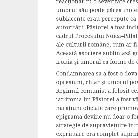
reacționat cu o severitate cre
umorul său poate părea inofen
subiacente erau percepute ca 
autorității. Păstorel a fost inc
cadrul Procesului Noica–Pillat
ale culturii române, cum ar fi
Această asociere subliniază g
ironia și umorul ca forme de 
Condamnarea sa a fost o dovadă
opresiuni, chiar și umorul poa
Regimul comunist a folosit ce
iar ironia lui Păstorel a fost
narațiuni oficiale care promova
epigrama devine nu doar o form
strategie de supraviețuire într
exprimare era complet supri