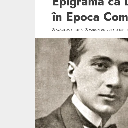
Epigrama ca D
în Epoca Com
AVASILOAIEI IRINA
MARCH 26, 2026
5 MIN 
5 min read
SpotOn Cluj
Ce poti vizita in 
Clujului cand te a
weekend prelungi
“Orasul Comoara
ALEXANDRU S.
MAY 31, 2023