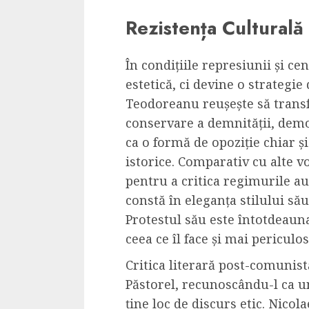
Rezistența Culturală 
În condițiile represiunii și c
estetică, ci devine o strategie 
Teodoreanu reușește să tran
conservare a demnității, demo
ca o formă de opoziție chiar și
istorice. Comparativ cu alte v
pentru a critica regimurile aut
constă în eleganța stilului său
Protestul său este întotdeauna 
ceea ce îl face și mai periculos
Critica literară post-comunistă
Păstorel, recunoscându-l ca u
ține loc de discurs etic. Nicol