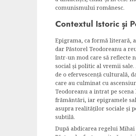
Dungeons & Drag
comunismului românesc.
Onoare printre ho
Contextul Istoric și P
film ca un joc car
cucereste de la 
cadre
Epigrama, ca formă literară, 
dar Păstorel Teodoreanu a reu
ALEXANDRU S.
MAY 17, 2023
într-un mod care să reflecte nu
social și politic al vremii sale.
de o efervescență culturală, da
care au culminat cu ascensiu
Teodoreanu a intrat pe scena 
frământări, iar epigramele sal
4 min read
asupra realităților sociale și 
subtilă.
După abdicarea regelui Mihai 
Bucatar de ocazie