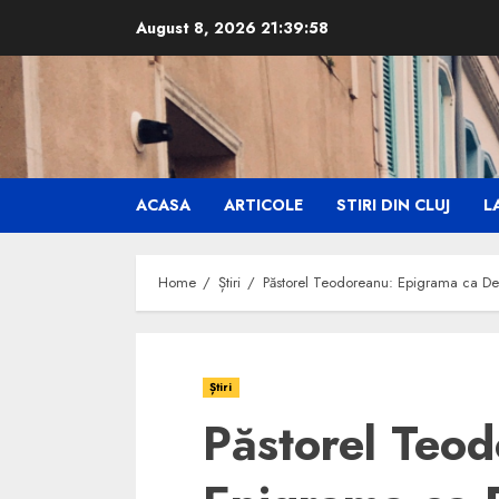
Skip
August 8, 2026
21:39:59
to
content
ACASA
ARTICOLE
STIRI DIN CLUJ
LA
Home
Știri
Păstorel Teodoreanu: Epigrama ca De
Știri
Păstorel Teo