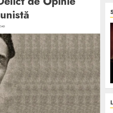
elict de Opinie
unistă
READ
4 min read
SpotOn Cluj
jurul
Festivalurile Clujului. De
fli intr-un
ce atrage Clujul tinerii si
t in
pe cei mai in varsta an de
”?
an?
ALEXANDRU S.
DECEMBER 13, 2023