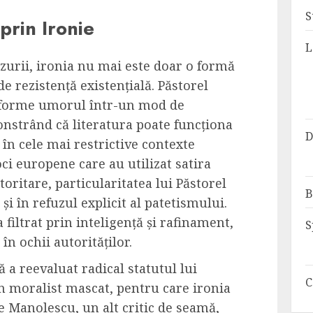
S
prin Ironie
L
enzurii, ironia nu mai este doar o formă
de rezistență existențială. Păstorel
sforme umorul într-un mod de
nstrând că literatura poate funcționa
D
 în cele mai restrictive contexte
oci europene care au utilizat satira
oritare, particularitatea lui Păstorel
B
 și în refuzul explicit al patetismului.
filtrat prin inteligență și rafinament,
S
 în ochii autorităților.
 a reevaluat radical statutul lui
C
n moralist mascat, pentru care ironia
ae Manolescu, un alt critic de seamă,