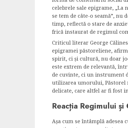
celebrele sale epigrame, „La no
se tem de câte-o seamă”, nu do
timp, reflectă o stare de anxie
frică instaurat de regimul co
Criticul literar George Călines
epigramei păstoreliene, afir
spirit, ci și cultură, nu doar j
este extrem de relevantă, înt
de cuvinte, ci un instrument de
utilizarea umorului, Păstorel
delicate, care altfel ar fi fost
Reacția Regimului și
Așa cum se întâmplă adesea cu