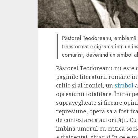
4 min read
La zi
Păstorel Teodoreanu, emblemă a 
Razboiul din Gaza
transformat epigrama într-un in
fatala pentru Ori
comunist, devenind un simbol al 
Mijlociu?
Păstorel Teodoreanu nu este 
ALEXANDRU S.
NOVEMBER 1,
paginile literaturii române in
critic și al ironiei, un
simbol
a
opresiunii totalitare. Într-o p
supravegheate și fiecare opin
represiune, opera sa a fost t
de contestare a autorității. Cu 
îmbina umorul cu critica socia
3 min read
Din fotoliu
a disidenței, chiar și în cele 