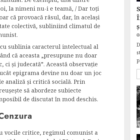
i, la nimeni nu-i e teamă, / Dar toți
ar că provoacă râsul, dar, în același
Î
tate colectivă, subliniind climatul de
ș
munist.
D
cu sublinia caracterul intelectual al
s
mând că aceasta „presupune nu doar
p
oc, ci și judecată”. Această observație
rucât epigrama devine nu doar un joc
 analiză și critică socială. Prin
 reușește să abordeze subiecte
 imposibil de discutat în mod deschis.
 Cenzura
 vocile critice, regimul comunist a