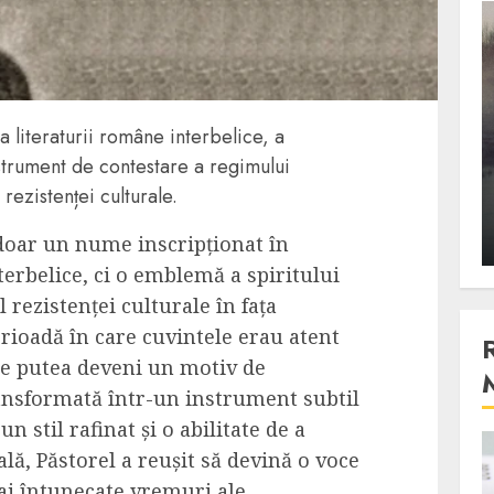
3 min read
Stiinta
literaturii române interbelice, a
, scanteia
Lumina ar putea contribui
strument de contestare a regimului
entul
si ea la evaporarea apei in
rezistenței culturale.
natura
doar un nume inscripționat în
 2023
ALEXANDRU S.
DECEMBER 27, 2023
terbelice, ci o emblemă a spiritului
l rezistenței culturale în fața
erioadă în care cuvintele erau atent
ie putea deveni un motiv de
ransformată într-un instrument subtil
un stil rafinat și o abilitate de a
lă, Păstorel a reușit să devină o voce
4 min read
mai întunecate vremuri ale