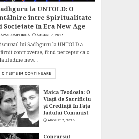
Sadhguru la UNTOLD: O
ntâlnire între Spiritualitate
i Societate în Era New Age
AVASILOAIEI IRINA
AUGUST 7, 2026
iscursul lui Sadhguru la UNTOLD a
târnit controverse, fiind perceput ca o
latitudine new...
CITESTE IN CONTINUARE
Maica Teodosia: O
Viață de Sacrificiu
și Credință în Fața
Iadului Comunist
AUGUST 7, 2026
Concursul