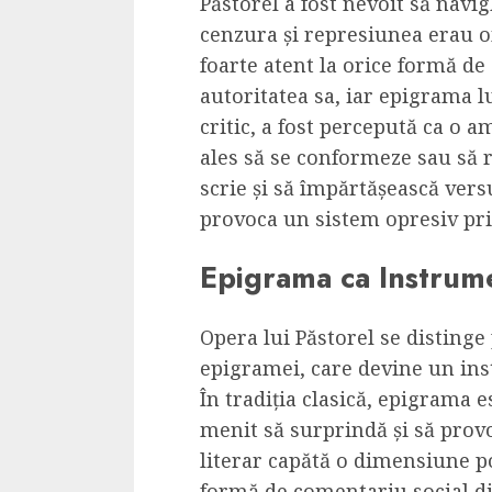
Păstorel a fost nevoit să navi
Cele mai delicioa
cenzura și represiunea erau o
cu piept de curc
foarte atent la orice formă d
ALEXANDRU S.
MAY 24, 2023
autoritatea sa, iar epigrama lu
critic, a fost percepută ca o a
ales să se conformeze sau să r
scrie și să împărtășească vers
provoca un sistem opresiv pr
Epigrama ca Instrume
Opera lui Păstorel se distinge
epigramei, care devine un ins
În tradiția clasică, epigrama 
menit să surprindă și să provo
literar capătă o dimensiune p
formă de comentariu social d