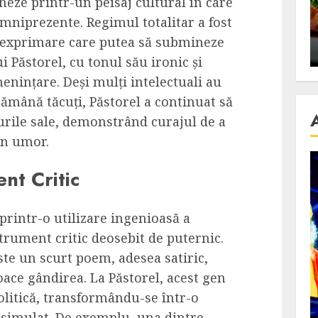
gheze printr-un peisaj cultural în care
se retete
carnea de rata e vedeta
mniprezente. Regimul totalitar a fost
an
incontestabila
e exprimare care putea să submineze
ALEXANDRU S.
NOVEMBER 29, 2023
i Păstorel, cu tonul său ironic și
menințare. Deși mulți intelectuali au
ămână tăcuți, Păstorel a continuat să
urile sale, demonstrând curajul de a
in umor.
nt Critic
 printr-o utilizare ingenioasă a
trument critic deosebit de puternic.
este un scurt poem, adesea satiric,
ace gândirea. La Păstorel, acest gen
olitică, transformându-se într-o
isimulat. De exemplu, una dintre