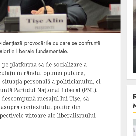
3 min read
Stiinta
, scanteia
Lumina ar putea contribui
evidențiază provocările cu care se confruntă
entul
si ea la evaporarea apei in
valorile liberale fundamentale.
natura
e pe platforma sa de socializare a
 2023
ALEXANDRU S.
DECEMBER 27, 2023
culații în rândul opiniei publice,
ituația personală a politicianului, ci
runtă Partidul Național Liberal (PNL).
 descompună mesajul lui Tișe, să
 asupra contextului politic din
ectivele viitoare ale liberalismului
4 min read