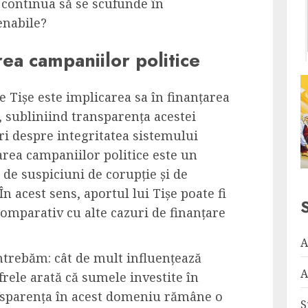
a continua să se scufunde în
enabile?
rea campaniilor politice
 Tișe este implicarea sa în finanțarea
 subliniind transparența acestei
ări despre integritatea sistemului
area campaniilor politice este un
 de suspiciuni de corupție și de
n acest sens, aportul lui Tișe poate fi
omparativ cu alte cazuri de finanțare
A
întrebăm: cât de mult influențează
A
frele arată că sumele investite în
ansparența în acest domeniu rămâne o
S