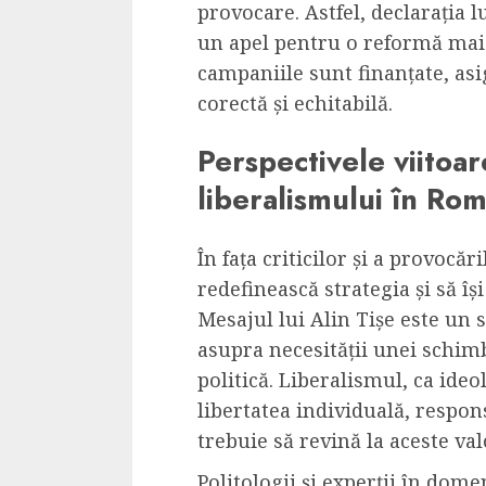
provocare. Astfel, declarația l
un apel pentru o reformă mai
campaniile sunt finanțate, asi
corectă și echitabilă.
Perspectivele viitoar
liberalismului în Ro
În fața criticilor și a provocăr
redefinească strategia și să îș
Mesajul lui Alin Tișe este un
asupra necesității unei schi
politică. Liberalismul, ca ide
libertatea individuală, respons
trebuie să revină la aceste val
Politologii și experții în dom