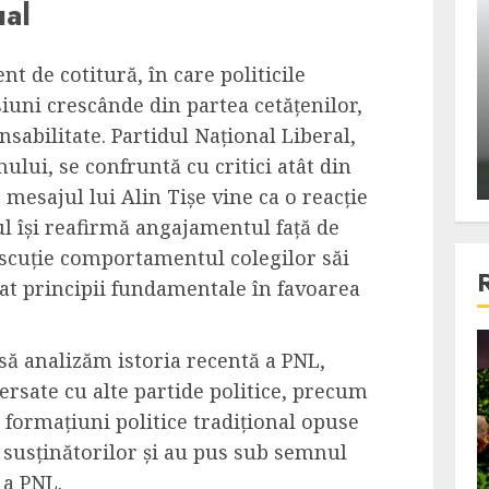
ual
ons:
Din fotoliu
ti, un
The Killer, un film care nu a
 de cotitură, în care politicile
e te
reusit sa se ridice la
iuni crescânde din partea cetățenilor,
primele
nivelul asteptarilor
sabilitate. Partidul Național Liberal,
publicului si criticilor
mului, se confruntă cu critici atât din
ALEXANDRU S.
DECEMBER 6, 2023
ar mesajul lui Alin Tișe vine ca o reacție
nul își reafirmă angajamentul față de
discuție comportamentul colegilor săi
nat principii fundamentale în favoarea
4 min read
 să analizăm istoria recentă a PNL,
versate cu alte partide politice, precum
u formațiuni politice tradițional opuse
Bucatar de ocazie
 susținătorilor și au pus sub semnul
3 retete delicioase in care
 a PNL.