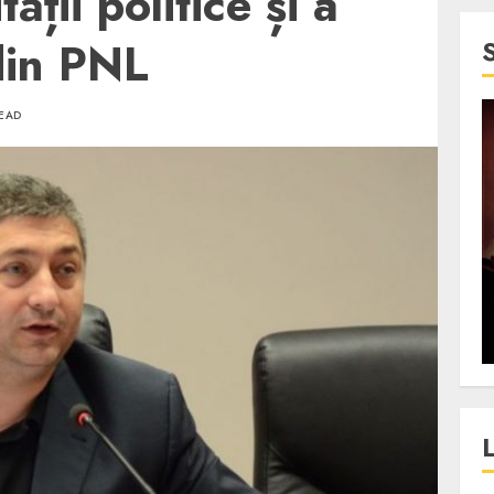
ății politice și a
din PNL
READ
4 min read
SpotOn Cluj
jurul
Festivalurile Clujului. De
fli intr-un
ce atrage Clujul tinerii si
t in
pe cei mai in varsta an de
”?
an?
ALEXANDRU S.
DECEMBER 13, 2023