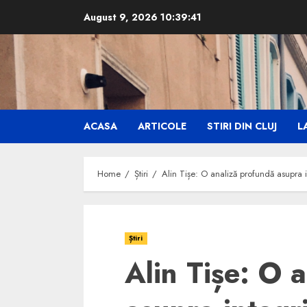
Skip
August 9, 2026
10:39:42
to
content
ACASA
ARTICOLE
STIRI DIN CLUJ
LA
Home
Știri
Alin Tișe: O analiză profundă asupra in
Știri
Alin Tișe: O 