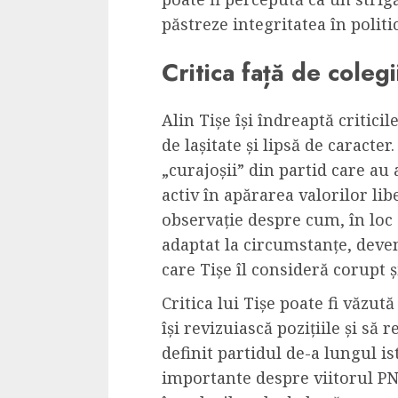
păstreze integritatea în polit
Critica față de coleg
Alin Tișe își îndreaptă critici
de lașitate și lipsă de caracter.
„curajoșii” din partid care au 
activ în apărarea valorilor lib
observație despre cum, în loc s
adaptat la circumstanțe, deven
care Tișe îl consideră corupt și
Critica lui Tișe poate fi văzut
își revizuiască pozițiile și să
definit partidul de-a lungul is
importante despre viitorul PNL