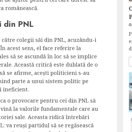
O
ica românească.
P
ii din PNL
P
le către colegii săi din PNL, acuzându-i
e
 În acest sens, el face referire la
d
ales să se ascundă în loc să se implice
erale. Această critică este dublată de o
ă se afirme, acești politicieni s-au
ind parte a unui sistem politic pe
 ineficient.
ă ca o provocare pentru cei din PNL să
 revină la valorile fundamentale care au
toriei sale. Aceasta ridică întrebări
: va reuși partidul să se regăsească