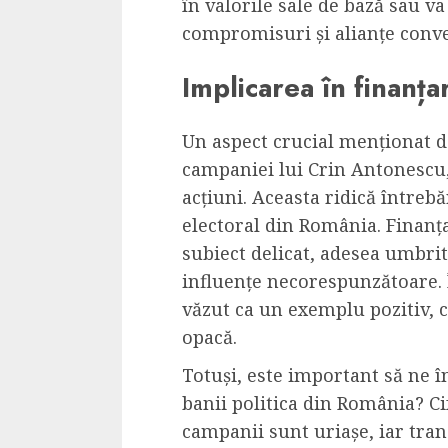
în valorile sale de bază sau v
compromisuri și alianțe conv
Implicarea în finanța
Un aspect crucial menționat de
campaniei lui Crin Antonescu,
acțiuni. Aceasta ridică întreb
electoral din România. Finanț
subiect delicat, adesea umbrit
influențe necorespunzătoare. Î
văzut ca un exemplu pozitiv, c
opacă.
Totuși, este important să ne 
banii politica din România? Ci
campanii sunt uriașe, iar tr