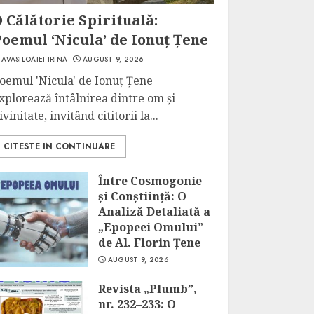
 Călătorie Spirituală:
oemul ‘Nicula’ de Ionuț Țene
AVASILOAIEI IRINA
AUGUST 9, 2026
oemul 'Nicula' de Ionuț Țene
xplorează întâlnirea dintre om și
ivinitate, invitând cititorii la...
CITESTE IN CONTINUARE
Între Cosmogonie
și Conștiință: O
Analiză Detaliată a
„Epopeei Omului”
de Al. Florin Țene
AUGUST 9, 2026
Revista „Plumb”,
nr. 232–233: O