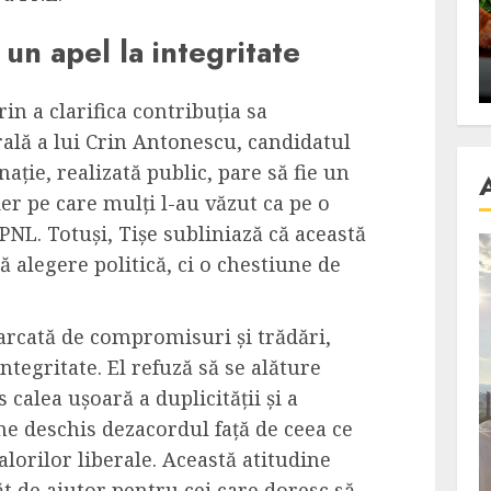
se retete
carnea de rata e vedeta
 un apel la integritate
an
incontestabila
ALEXANDRU S.
NOVEMBER 29, 2023
rin a clarifica contribuția sa
rală a lui Crin Antonescu, candidatul
ație, realizată public, pare să fie un
ider pe care mulți l-au văzut ca pe o
PNL. Totuși, Tișe subliniază că această
ă alegere politică, ci o chestiune de
arcată de compromisuri și trădări,
ntegritate. El refuză să se alăture
s calea ușoară a duplicității și a
ime deschis dezacordul față de ceea ce
alorilor liberale. Această atitudine
ăt de ajutor pentru cei care doresc să