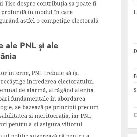
ui Tișe despre contribuția sa poate fi
 profundă în modul în care
L
gurând astfel o competiție electorală
e ale PNL și ale
D
mânia
ilor interne, PNL trebuie să își
B
i recâștige încrederea electoratului.
 semnal de alarmă, atrăgând atenția
S
mbări fundamentale în abordarea
ologie, se bazează pe principii precum
C
abilitatea și meritocrația, iar PNL
ori pentru a-și asigura viitorul.
eniul politic sugerează că pentru a