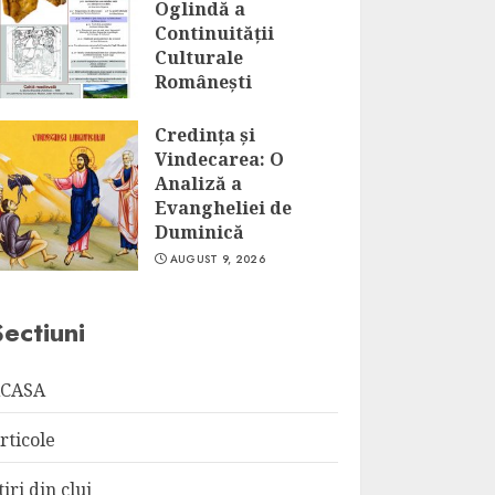
Oglindă a
Continuității
Culturale
Românești
AUGUST 9, 2026
Credința și
Vindecarea: O
Analiză a
Evangheliei de
Duminică
AUGUST 9, 2026
Sectiuni
CASA
rticole
tiri din cluj