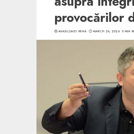
asupra integrit
provocărilor 
AVASILOAIEI IRINA
MARCH 26, 2026
5 MIN 
5 min read
SpotOn Cluj
Ce poti vizita in 
Clujului cand te a
weekend prelungi
“Orasul Comoara
ALEXANDRU S.
MAY 31, 2023