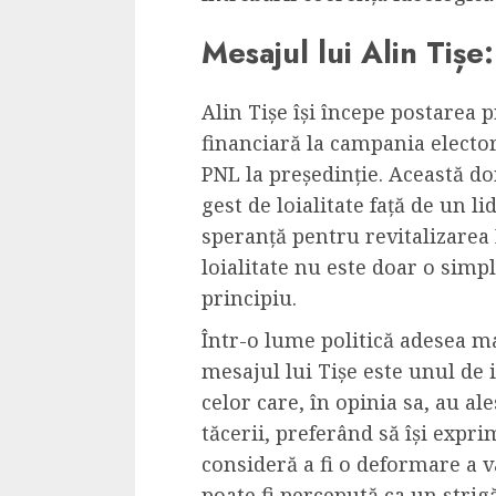
Cele mai delicioa
Mesajul lui Alin Tișe:
cu piept de curc
ALEXANDRU S.
MAY 24, 2023
Alin Tișe își începe postarea p
financiară la campania electo
PNL la președinție. Această don
gest de loialitate față de un l
speranță pentru revitalizarea 
loialitate nu este doar o simpl
principiu.
Într-o lume politică adesea m
mesajul lui Tișe este unul de i
celor care, în opinia sa, au ale
tăcerii, preferând să își expr
consideră a fi o deformare a v
poate fi percepută ca un strig