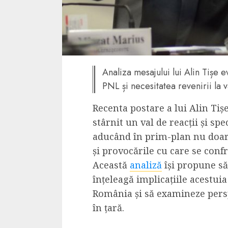
4 min read
La zi
Razboiul din Gaza
Analiza mesajului lui Alin Tișe 
fatala pentru Ori
PNL și necesitatea revenirii la 
Mijlociu?
Recenta postare a lui Alin Tiș
ALEXANDRU S.
NOVEMBER 1,
stârnit un val de reacții și spe
aducând în prim-plan nu doar s
și provocările cu care se conf
Această
analiză
își propune să
înțeleagă implicațiile acestuia
România și să examineze persp
în țară.
3 min read
Din fotoliu