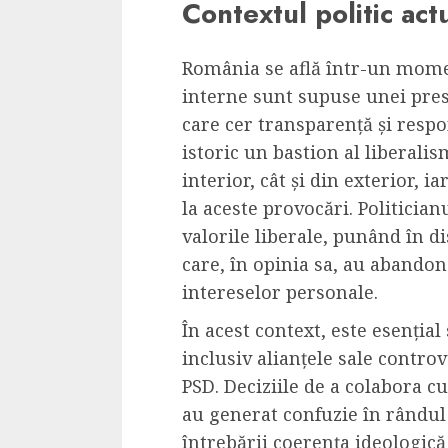
Contextul politic act
Dungeons & Drag
Onoare printre ho
România se află într-un moment
film ca un joc car
interne sunt supuse unei pres
cucereste de la 
care cer transparență și respon
cadre
istoric un bastion al liberalis
ALEXANDRU S.
MAY 17, 2023
interior, cât și din exterior, i
la aceste provocări. Politicia
valorile liberale, punând în 
care, în opinia sa, au abando
intereselor personale.
4 min read
În acest context, este esențial
inclusiv alianțele sale contro
PSD. Deciziile de a colabora c
au generat confuzie în rândul
Bucatar de ocazie
întrebării coerența ideologică