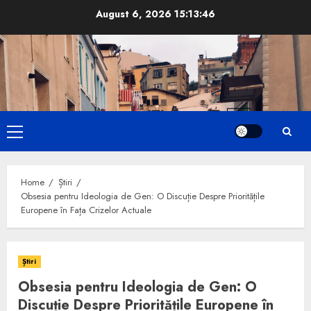
Skip
August 6, 2026
15:13:47
to
content
Primary
Menu
Home
Știri
Obsesia pentru Ideologia de Gen: O Discuție Despre Prioritățile
Europene în Fața Crizelor Actuale
Știri
Obsesia pentru Ideologia de Gen: O
Discuție Despre Prioritățile Europene în