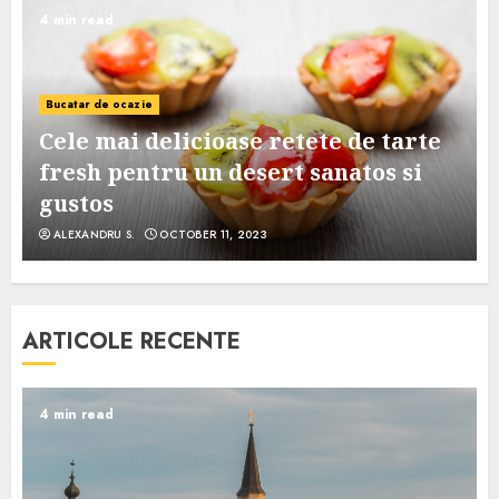
4 min read
Bucatar de ocazie
Cele mai delicioase retete de tarte
e
fresh pentru un desert sanatos si
gustos
ALEXANDRU S.
OCTOBER 11, 2023
ARTICOLE RECENTE
4 min read