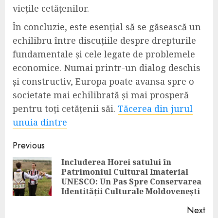
viețile cetățenilor.
În concluzie, este esențial să se găsească un
echilibru între discuțiile despre drepturile
fundamentale și cele legate de problemele
economice. Numai printr-un dialog deschis
și constructiv, Europa poate avansa spre o
societate mai echilibrată și mai prosperă
pentru toți cetățenii săi.
Tăcerea din jurul
unuia dintre
Continue
Previous
Reading
Includerea Horei satului în
Patrimoniul Cultural Imaterial
Pre
UNESCO: Un Pas Spre Conservarea
pos
Identității Culturale Moldovenești
Next