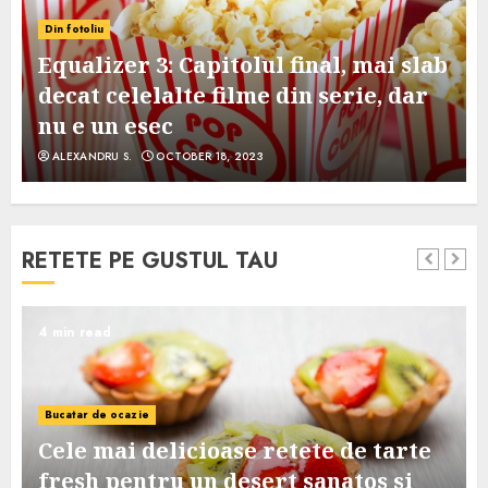
Din fotoliu
Equalizer 3: Capitolul final, mai slab
decat celelalte filme din serie, dar
nu e un esec
ALEXANDRU S.
OCTOBER 18, 2023
RETETE PE GUSTUL TAU
4 min read
Bucatar de ocazie
Cele mai delicioase retete de tarte
e
fresh pentru un desert sanatos si