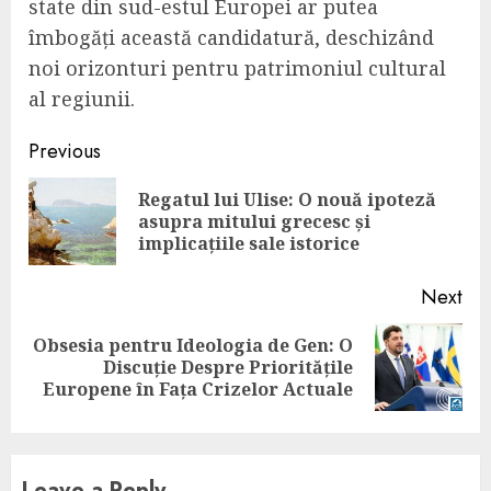
state din sud-estul Europei ar putea
îmbogăți această candidatură, deschizând
noi orizonturi pentru patrimoniul cultural
al regiunii.
Continue
Previous
Reading
Regatul lui Ulise: O nouă ipoteză
Pre
asupra mitului grecesc și
pos
implicațiile sale istorice
Next
Obsesia pentru Ideologia de Gen: O
Next
Discuție Despre Prioritățile
post:
Europene în Fața Crizelor Actuale
Leave a Reply