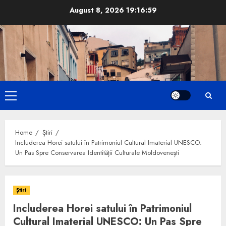
Skip
August 8, 2026
19:17:00
to
content
Primary
Menu
Home
Știri
Includerea Horei satului în Patrimoniul Cultural Imaterial UNESCO:
Un Pas Spre Conservarea Identității Culturale Moldovenești
Știri
Includerea Horei satului în Patrimoniul
Cultural Imaterial UNESCO: Un Pas Spre