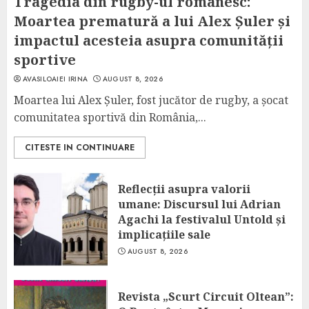
Tragedia din rugby-ul românesc:
Moartea prematură a lui Alex Șuler și
impactul acesteia asupra comunității
sportive
AVASILOAIEI IRINA
AUGUST 8, 2026
Moartea lui Alex Șuler, fost jucător de rugby, a șocat
comunitatea sportivă din România,...
CITESTE IN CONTINUARE
Reflecții asupra valorii
umane: Discursul lui Adrian
Agachi la festivalul Untold și
implicațiile sale
AUGUST 8, 2026
Revista „Scurt Circuit Oltean”: