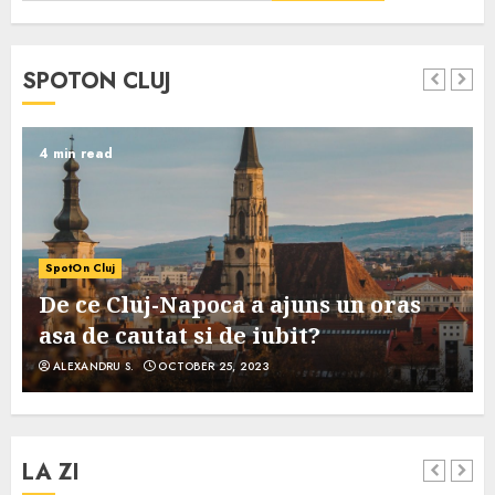
SPOTON CLUJ
4 min read
SpotOn Cluj
De ce Cluj-Napoca a ajuns un oras
asa de cautat si de iubit?
ALEXANDRU S.
OCTOBER 25, 2023
LA ZI