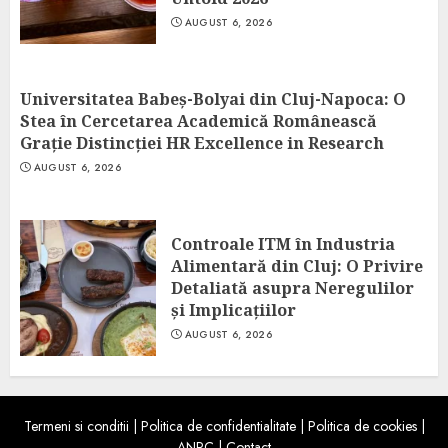
AUGUST 6, 2026
Universitatea Babeș-Bolyai din Cluj-Napoca: O
Stea în Cercetarea Academică Românească
Grație Distincției HR Excellence in Research
AUGUST 6, 2026
Controale ITM în Industria
Alimentară din Cluj: O Privire
Detaliată asupra Neregulilor
și Implicațiilor
AUGUST 6, 2026
Termeni si conditii
|
Politica de confidentialitate
|
Politica de cookies
|
ANPC
|
Contact