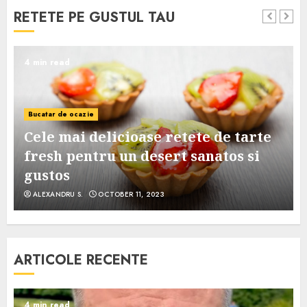
RETETE PE GUSTUL TAU
4 min read
Bucatar de ocazie
Cele mai delicioase retete de tarte
e
fresh pentru un desert sanatos si
gustos
ALEXANDRU S.
OCTOBER 11, 2023
ARTICOLE RECENTE
4 min read