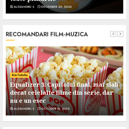
ALEXANDRU S.
DECEMBER 20, 2023
RECOMANDARI FILM-MUZICA
3 min read
Din fotoliu
Equalizer 3: Capitolul final, mai slab
decat celelalte filme din serie, dar
nu e un esec
ALEXANDRU S.
OCTOBER 18, 2023