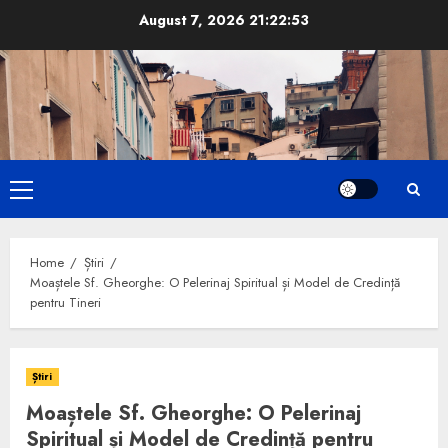
Skip
August 7, 2026
21:22:54
to
content
Primary
Menu
Home
Știri
Moaștele Sf. Gheorghe: O Pelerinaj Spiritual și Model de Credință
pentru Tineri
Știri
Moaștele Sf. Gheorghe: O Pelerinaj
Spiritual și Model de Credință pentru