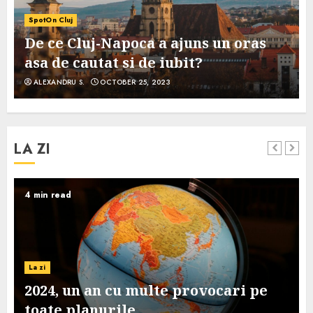
SpotOn Cluj
De ce Cluj-Napoca a ajuns un oras
asa de cautat si de iubit?
ALEXANDRU S.
OCTOBER 25, 2023
LA ZI
4 min read
La zi
2024, un an cu multe provocari pe
toate planurile