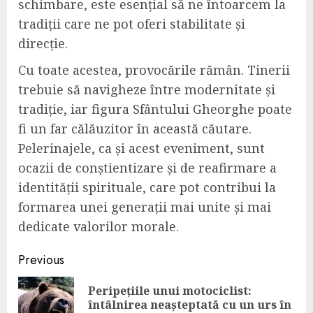
schimbare, este esențial să ne întoarcem la
tradiții care ne pot oferi stabilitate și
direcție.
Cu toate acestea, provocările rămân. Tinerii
trebuie să navigheze între modernitate și
tradiție, iar figura Sfântului Gheorghe poate
fi un far călăuzitor în această căutare.
Pelerinajele, ca și acest eveniment, sunt
ocazii de conștientizare și de reafirmare a
identității spirituale, care pot contribui la
formarea unei generații mai unite și mai
dedicate valorilor morale.
Continue
Previous
Reading
Peripețiile unui motociclist:
Pre
întâlnirea neașteptată cu un urs în