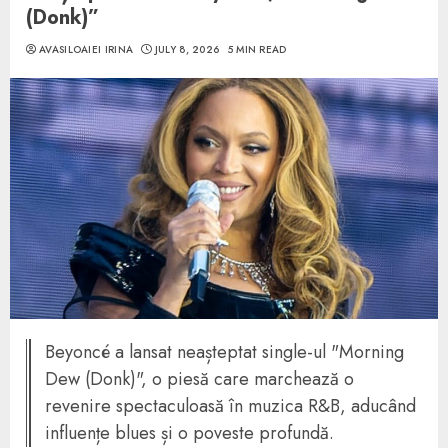
(Donk)”
AVASILOAIEI IRINA
JULY 8, 2026
5 MIN READ
Beyoncé a lansat neașteptat single-ul "Morning
Dew (Donk)", o piesă care marchează o
revenire spectaculoasă în muzica R&B, aducând
influențe blues și o poveste profundă.