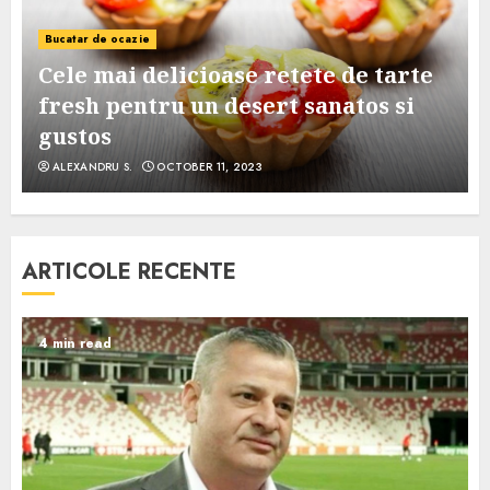
Bucatar de ocazie
Cele mai delicioase retete de tarte
e
fresh pentru un desert sanatos si
gustos
ALEXANDRU S.
OCTOBER 11, 2023
ARTICOLE RECENTE
4 min read