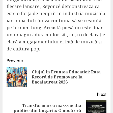
fiecare lansare, Beyoncé demonstrează că
este o forță de neoprit în industria muzicală,
iar impactul său va continua să se resimtă
pe termen lung. Această piesă nu este doar
un omagiu adus fanilor săi, ci și o declarație
clară a angajamentului ei față de muzică și
de cultura pop.
Continue
Previous
Reading
Clujul în Fruntea Educației: Rata
Pre
Record de Promovare la
pos
Bacalaureat 2026
Next
Transformarea mass-media
Next
publice din Ungaria: O nouă eră