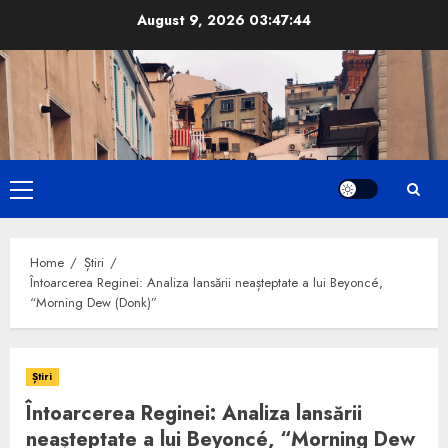
Skip
August 9, 2026
03:47:46
to
content
Primary
Menu
Home
Știri
Întoarcerea Reginei: Analiza lansării neașteptate a lui Beyoncé,
“Morning Dew (Donk)”
Știri
Întoarcerea Reginei: Analiza lansării
neașteptate a lui Beyoncé, “Morning Dew