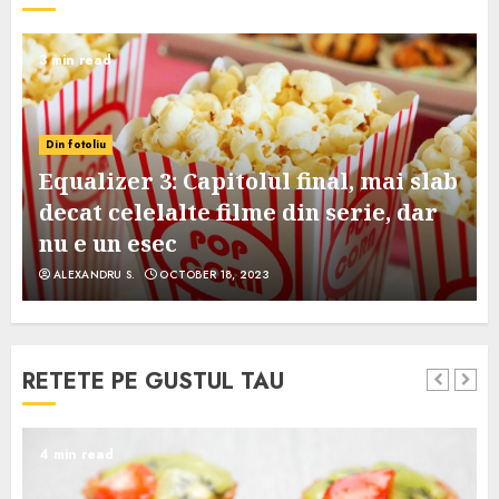
3 min read
Din fotoliu
Equalizer 3: Capitolul final, mai slab
decat celelalte filme din serie, dar
nu e un esec
ALEXANDRU S.
OCTOBER 18, 2023
RETETE PE GUSTUL TAU
4 min read