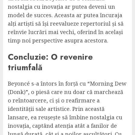
nostalgia cu inovația ar putea deveni un
model de succes. Aceasta ar putea încuraja
alți artiști să își reevalueze repertoriul și să
reînvie lucrări mai vechi, oferind în același
timp noi perspective asupra acestora.
Concluzie: O revenire
triumfală
Beyoncé s-a întors în forță cu “Morning Dew
(Donk)”, o piesă care nu doar că marchează
o reîntoarcere, ci și o reafirmare a
identității sale artistice. Prin această
lansare, ea reușește să îmbine nostalgia cu
inovația, captând atenția atât a fanilor de
lungă durată, cât și a noilor ascultători. Cu