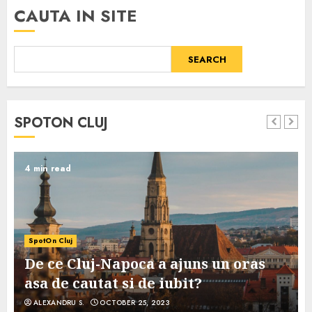
CAUTA IN SITE
SEARCH
SPOTON CLUJ
4 min read
SpotOn Cluj
De ce Cluj-Napoca a ajuns un oras
asa de cautat si de iubit?
ALEXANDRU S.
OCTOBER 25, 2023