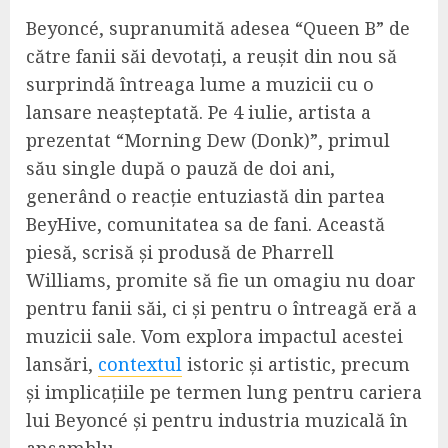
Beyoncé, supranumită adesea “Queen B” de
către fanii săi devotați, a reușit din nou să
surprindă întreaga lume a muzicii cu o
lansare neașteptată. Pe 4 iulie, artista a
prezentat “Morning Dew (Donk)”, primul
său single după o pauză de doi ani,
generând o reacție entuziastă din partea
BeyHive, comunitatea sa de fani. Această
piesă, scrisă și produsă de Pharrell
Williams, promite să fie un omagiu nu doar
pentru fanii săi, ci și pentru o întreagă eră a
muzicii sale. Vom explora impactul acestei
lansări,
contextul
istoric și artistic, precum
și implicațiile pe termen lung pentru cariera
lui Beyoncé și pentru industria muzicală în