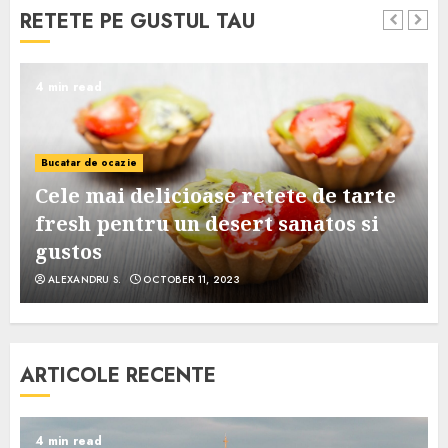
RETETE PE GUSTUL TAU
4 min read
Bucatar de ocazie
Cele mai delicioase retete de tarte
e
fresh pentru un desert sanatos si
gustos
ALEXANDRU S.
OCTOBER 11, 2023
ARTICOLE RECENTE
4 min read