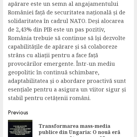
apărare este un semn al angajamentului
României față de securitatea națională și de
solidaritatea în cadrul NATO. Deși alocarea
de 2,43% din PIB este un pas pozitiv,
România trebuie să continue să își dezvolte
capabilitățile de apărare și să colaboreze
strâns cu aliații pentru a face față
provocărilor emergente. Într-un mediu
geopolitic în continuă schimbare,
adaptabilitatea și o abordare proactivă sunt
esențiale pentru a asigura un viitor sigur și
stabil pentru cetățenii români.
Continue
Previous
Reading
Transformarea mass-media
Pre
publice din Ungaria: O nouă eră