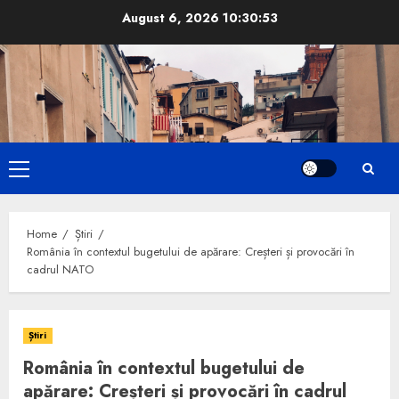
Skip
August 6, 2026
10:30:55
to
content
Primary
Menu
Home
Știri
România în contextul bugetului de apărare: Creșteri și provocări în
cadrul NATO
Știri
România în contextul bugetului de
apărare: Creșteri și provocări în cadrul