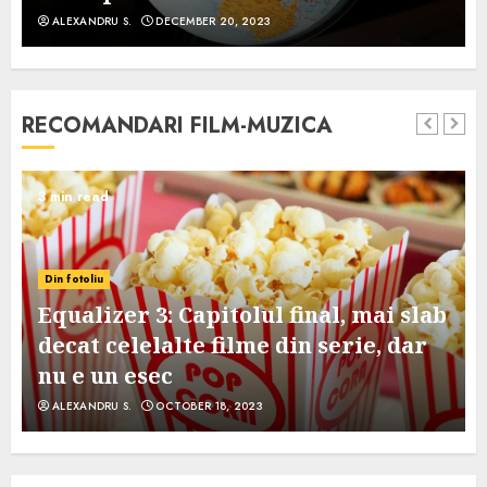
ALEXANDRU S.
DECEMBER 20, 2023
RECOMANDARI FILM-MUZICA
3 min read
Din fotoliu
Equalizer 3: Capitolul final, mai slab
decat celelalte filme din serie, dar
nu e un esec
ALEXANDRU S.
OCTOBER 18, 2023