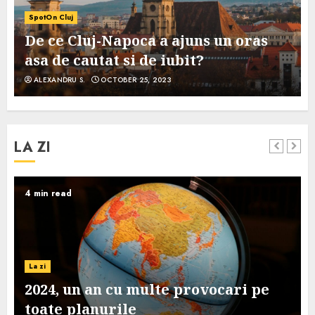
SpotOn Cluj
De ce Cluj-Napoca a ajuns un oras
asa de cautat si de iubit?
ALEXANDRU S.
OCTOBER 25, 2023
LA ZI
4 min read
La zi
2024, un an cu multe provocari pe
toate planurile