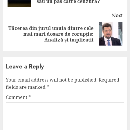
pos
sau un pas către cenzură?
Next
Tăcerea din jurul unuia dintre cele
Next
mai mari dosare de corupție:
post:
Analiză și implicații
Leave a Reply
Your email address will not be published.
Required
fields are marked
*
Comment
*