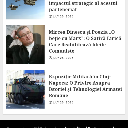
impactul strategic al acestui
parteneriat
JULY 28, 2026
Mircea Dinescu și Poezia „O
beție cu Marx”: O Satiră Lirică
Care Reabilitează Ideile
Comuniste
JULY 28, 2026
Expoziție Militară în Cluj-
Napoca: O Privire Asupra
Istoriei și Tehnologiei Armatei
Române
JULY 28, 2026