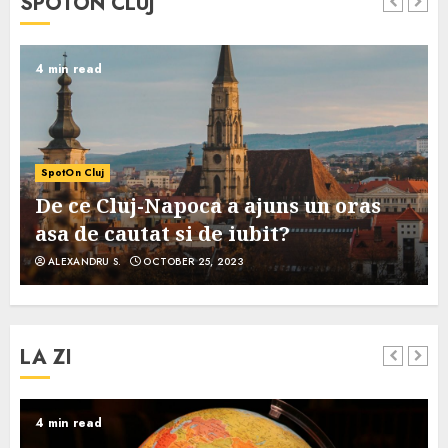
SPOTON CLUJ
4 min read
SpotOn Cluj
De ce Cluj-Napoca a ajuns un oras
asa de cautat si de iubit?
ALEXANDRU S.
OCTOBER 25, 2023
LA ZI
4 min read