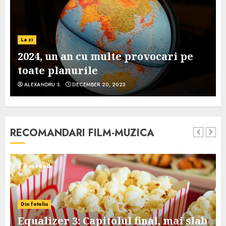
La zi
2024, un an cu multe provocari pe
toate planurile
ALEXANDRU S.
DECEMBER 20, 2023
RECOMANDARI FILM-MUZICA
3 min read
Din fotoliu
Equalizer 3: Capitolul final, mai slab