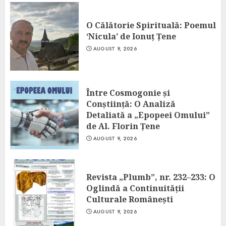
O Călătorie Spirituală: Poemul
‘Nicula’ de Ionuț Țene
AUGUST 9, 2026
Între Cosmogonie și
Conștiință: O Analiză
Detaliată a „Epopeei Omului”
de Al. Florin Țene
AUGUST 9, 2026
Revista „Plumb”, nr. 232–233: O
Oglindă a Continuității
Culturale Românești
AUGUST 9, 2026