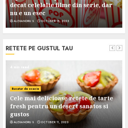
decat celelalte filme din serie, dar
nu e un esec
ALEXANDRU S.
OCTOBER 18, 2023
RETETE PE GUSTUL TAU
4 min read
Bucatar de ocazie
Cele mai delicioase retete de tarte
e
fresh pentru un desert sanatos si
gustos
ALEXANDRU S.
OCTOBER 11, 2023