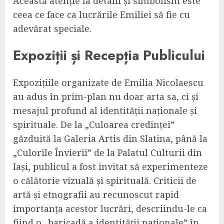
Această atenție la detalii și simbolism este
ceea ce face ca lucrările Emiliei să fie cu
adevărat speciale.
Expoziții și Recepția Publicului
Expozițiile organizate de Emilia Nicolaescu
au adus în prim-plan nu doar arta sa, ci și
mesajul profund al identității naționale și
spirituale. De la „Culoarea credinței”
găzduită la Galeria Artis din Slatina, până la
„Culorile Învierii” de la Palatul Culturii din
Iași, publicul a fost invitat să experimenteze
o călătorie vizuală și spirituală. Criticii de
artă și etnografii au recunoscut rapid
importanța acestor lucrări, descriindu-le ca
fiind o „baricadă a identității naționale” în