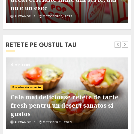
nu e un esec
ALEXANDRU S.
OCTOBER 18, 2023
RETETE PE GUSTUL TAU
4 min read
Bucatar de ocazie
Cele mai delicioase retete de tarte
e
fresh pentru un desert sanatos si
gustos
ALEXANDRU S.
OCTOBER 11, 2023