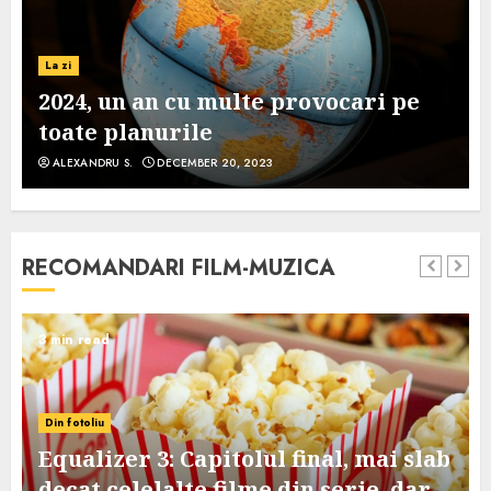
La zi
2024, un an cu multe provocari pe
toate planurile
ALEXANDRU S.
DECEMBER 20, 2023
RECOMANDARI FILM-MUZICA
3 min read
Din fotoliu
Equalizer 3: Capitolul final, mai slab
decat celelalte filme din serie, dar