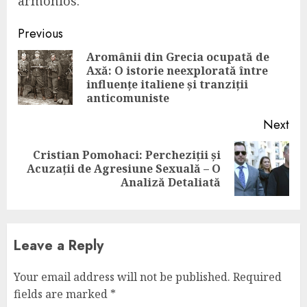
armonios.
Continue
Previous
Reading
Aromânii din Grecia ocupată de
Axă: O istorie neexplorată între
Pre
influențe italiene și tranziții
pos
anticomuniste
Next
Cristian Pomohaci: Percheziții și
Next
Acuzații de Agresiune Sexuală – O
post:
Analiză Detaliată
Leave a Reply
Your email address will not be published.
Required
fields are marked
*