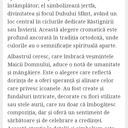
întâmplător; el simbolizează jertfa,
divinitatea și focul Duhului Sfânt, având un
loc central în ciclurile dedicate Răstignirii
sau Învierii. Această alegere cromatică este
profund ancorată în tradiția ortodoxă, unde
culorile au o semnificație spirituală aparte.
Albastrul ceresc, care îmbracă veșmintele
Maicii Domnului, aduce o notă de umanitate
și mângâiere. Este o alegere care reflectă
dorința de a oferi speranță și alinare celor
care privesc icoanele. Au fost create și
fundaluri intricate, decorate cu flori stilizate
sau stele aurii, care nu doar că îmbogățesc
compoziția, dar și oferă un sentiment de
sărbătoare și de celebrare a credinței.