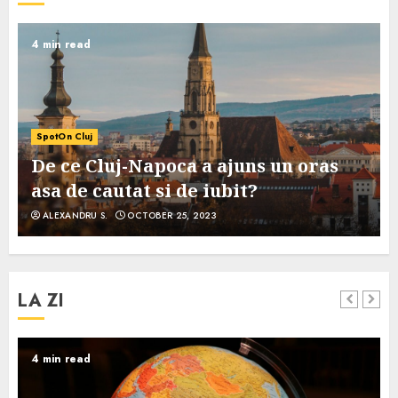
4 min read
SpotOn Cluj
De ce Cluj-Napoca a ajuns un oras
asa de cautat si de iubit?
ALEXANDRU S.
OCTOBER 25, 2023
LA ZI
4 min read