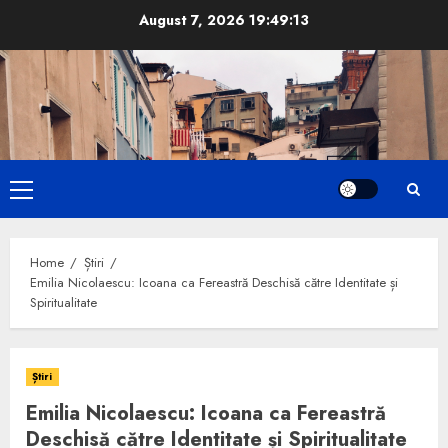
Skip
August 7, 2026
19:49:14
to
content
Primary
Menu
Home
Știri
Emilia Nicolaescu: Icoana ca Fereastră Deschisă către Identitate și
Spiritualitate
Știri
Emilia Nicolaescu: Icoana ca Fereastră
Deschisă către Identitate și Spiritualitate