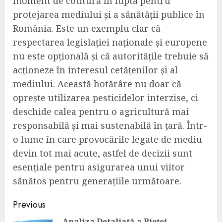
moment de cotitură în lupta pentru
protejarea mediului și a sănătății publice în
România. Este un exemplu clar că
respectarea legislației naționale și europene
nu este opțională și că autoritățile trebuie să
acționeze în interesul cetățenilor și al
mediului. Această hotărâre nu doar că
oprește utilizarea pesticidelor interzise, ci
deschide calea pentru o agricultură mai
responsabilă și mai sustenabilă în țară. Într-
o lume în care provocările legate de mediu
devin tot mai acute, astfel de decizii sunt
esențiale pentru asigurarea unui viitor
sănătos pentru generațiile următoare.
Continue
Previous
Analiza Detaliată a Pieței