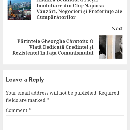
Reading
Imobiliare din Cluj-Napoca:
Pre
Vânzări, Negocieri și Preferințe ale
pos
Cumpărătorilor
Next
Părintele Gheorghe Cârstoiu: O
Next
Viață Dedicată Credinței și
post:
Rezistenței în Fața Comunismului
Leave a Reply
Your email address will not be published.
Required
fields are marked
*
Comment
*