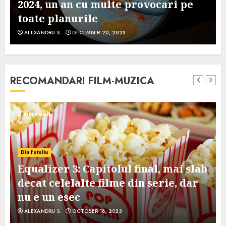
2024, un an cu multe provocari pe
toate planurile
ALEXANDRU S.
DECEMBER 20, 2023
RECOMANDARI FILM-MUZICA
3 min read
Din fotoliu
Equalizer 3: Capitolul final, mai slab
decat celelalte filme din serie, dar
nu e un esec
ALEXANDRU S.
OCTOBER 18, 2023