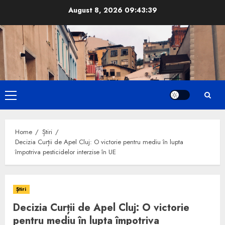
Skip
August 8, 2026
09:43:40
to
content
Primary
Menu
Home
Știri
Decizia Curții de Apel Cluj: O victorie pentru mediu în lupta
împotriva pesticidelor interzise în UE
Știri
Decizia Curții de Apel Cluj: O victorie
pentru mediu în lupta împotriva