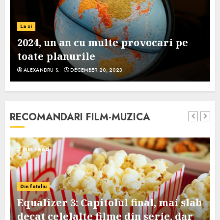
La zi
2024, un an cu multe provocari pe
toate planurile
ALEXANDRU S.
DECEMBER 20, 2023
RECOMANDARI FILM-MUZICA
3 min read
Din fotoliu
Equalizer 3: Capitolul final, mai slab
decat celelalte filme din serie, dar