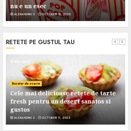
nu e un esec
ALEXANDRU S.
OCTOBER 18, 2023
RETETE PE GUSTUL TAU
4 min read
Bucatar de ocazie
Cele mai delicioase retete de tarte
e
fresh pentru un desert sanatos si
gustos
ALEXANDRU S.
OCTOBER 11, 2023