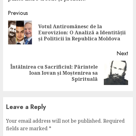
Continue
Previous
Reading
Votul Antiromânesc de la
Pre
Eurovizion: O Analiză a Identității
pos
și Politicii în Republica Moldova
Next
Întâlnirea cu Sacrificiul: Părintele
Next
Ioan Iovan și Moștenirea sa
post:
Spirituală
Leave a Reply
Your email address will not be published.
Required
fields are marked
*