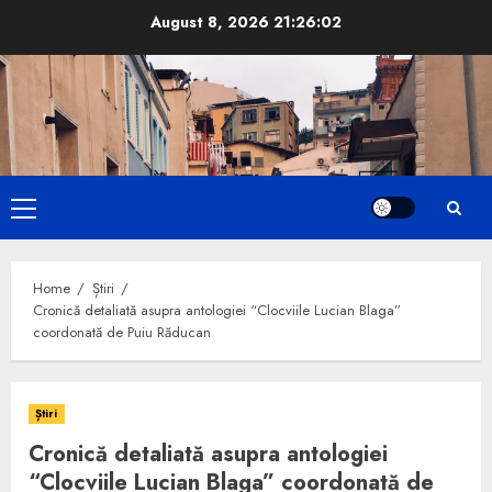
Skip
August 8, 2026
21:26:04
to
content
Primary
Menu
Home
Știri
Cronică detaliată asupra antologiei “Clocviile Lucian Blaga”
coordonată de Puiu Răducan
Știri
Cronică detaliată asupra antologiei
“Clocviile Lucian Blaga” coordonată de