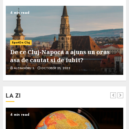
4 min read
SpotOn Cluj
De ce Cluj-Napoca a ajuns un oras
asa de cautat si de iubit?
ALEXANDRU S.
OCTOBER 25, 2023
LA ZI
4 min read