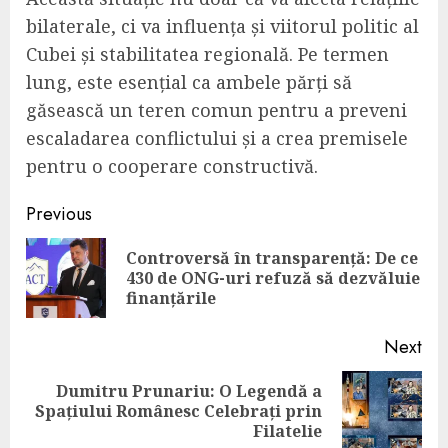
bilaterale, ci va influența și viitorul politic al
Cubei și stabilitatea regională. Pe termen
lung, este esențial ca ambele părți să
găsească un teren comun pentru a preveni
escaladarea conflictului și a crea premisele
pentru o cooperare constructivă.
Continue
Previous
Reading
Controversă în transparență: De ce
Pre
430 de ONG-uri refuză să dezvăluie
pos
finanțările
Next
Dumitru Prunariu: O Legendă a
Next
Spațiului Românesc Celebrați prin
post:
Filatelie