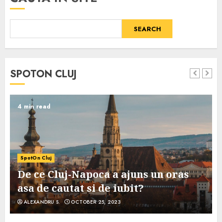
SEARCH
SPOTON CLUJ
4 min read
SpotOn Cluj
De ce Cluj-Napoca a ajuns un oras
asa de cautat si de iubit?
ALEXANDRU S.
OCTOBER 25, 2023