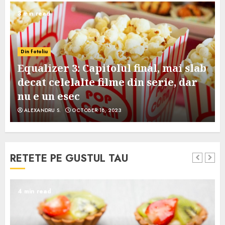
3 min read
Din fotoliu
Equalizer 3: Capitolul final, mai slab
decat celelalte filme din serie, dar
nu e un esec
ALEXANDRU S.
OCTOBER 18, 2023
RETETE PE GUSTUL TAU
4 min read