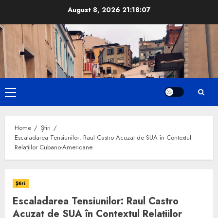
Skip
August 8, 2026
21:18:08
to
content
Primary
Menu
Home
Știri
Escaladarea Tensiunilor: Raul Castro Acuzat de SUA în Contextul
Relațiilor Cubano-Americane
Știri
Escaladarea Tensiunilor: Raul Castro
Acuzat de SUA în Contextul Relațiilor