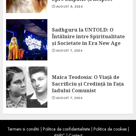
AUGUST 8, 2026
Sadhguru la UNTOLD: O
Întâlnire între Spiritualitate
și Societate în Era New Age
AUGUST 7, 2026
Maica Teodosia: O Viață de
Sacrificiu și Credință în Fața
Iadului Comunist
AUGUST 7, 2026
Termeni si conditii
|
Politica de confidentialitate
|
Politica de cookies
|
ANPC
|
Contact