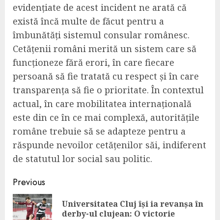
evidențiate de acest incident ne arată că
există încă multe de făcut pentru a
îmbunătăți sistemul consular românesc.
Cetățenii români merită un sistem care să
funcționeze fără erori, în care fiecare
persoană să fie tratată cu respect și în care
transparența să fie o prioritate. În contextul
actual, în care mobilitatea internațională
este din ce în ce mai complexă, autoritățile
române trebuie să se adapteze pentru a
răspunde nevoilor cetățenilor săi, indiferent
de statutul lor social sau politic.
Continue
Previous
Reading
Universitatea Cluj își ia revanșa în
Pre
derby-ul clujean: O victorie