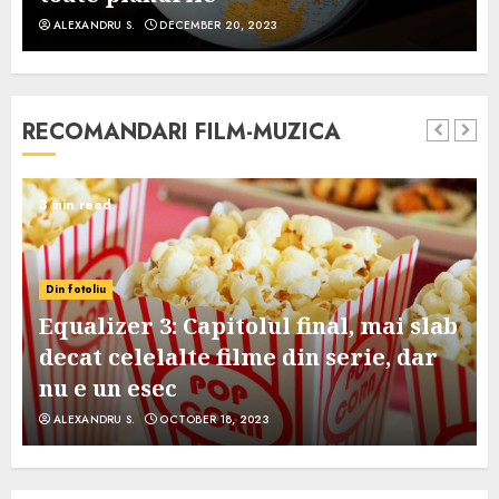
ALEXANDRU S.
DECEMBER 20, 2023
RECOMANDARI FILM-MUZICA
3 min read
Din fotoliu
Equalizer 3: Capitolul final, mai slab
decat celelalte filme din serie, dar
nu e un esec
ALEXANDRU S.
OCTOBER 18, 2023