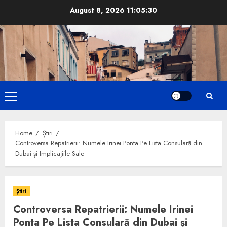
Skip
August 8, 2026
11:05:31
to
content
Primary
Menu
Home
Știri
Controversa Repatrierii: Numele Irinei Ponta Pe Lista Consulară din
Dubai și Implicațiile Sale
Știri
Controversa Repatrierii: Numele Irinei
Ponta Pe Lista Consulară din Dubai și