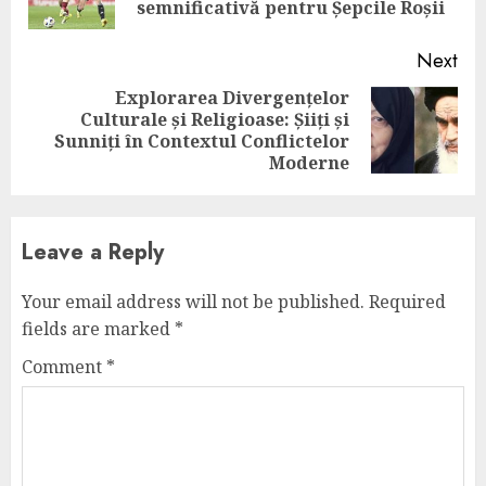
pos
semnificativă pentru Șepcile Roșii
Next
Explorarea Divergențelor
Culturale și Religioase: Șiiți și
Next
Sunniți în Contextul Conflictelor
post:
Moderne
Leave a Reply
Your email address will not be published.
Required
fields are marked
*
Comment
*