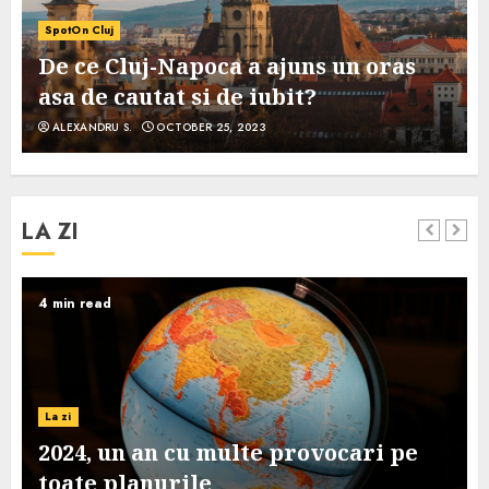
SpotOn Cluj
De ce Cluj-Napoca a ajuns un oras
asa de cautat si de iubit?
ALEXANDRU S.
OCTOBER 25, 2023
LA ZI
4 min read
La zi
2024, un an cu multe provocari pe
toate planurile