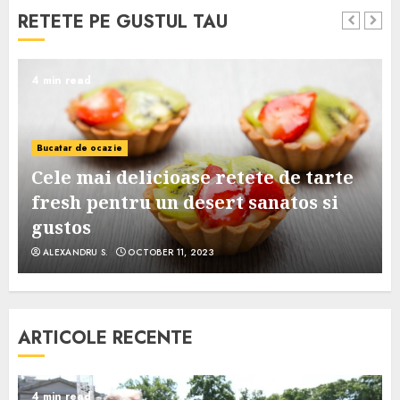
RETETE PE GUSTUL TAU
4 min read
Bucatar de ocazie
Cele mai delicioase retete de tarte
e
fresh pentru un desert sanatos si
gustos
ALEXANDRU S.
OCTOBER 11, 2023
ARTICOLE RECENTE
4 min read