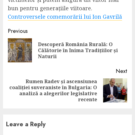
bun pentru generațiile viitoare.
Controversele comemorării lui Ion Gavrilă
Continue
Previous
Reading
Descoperă România Rurală: O
Pre
Călătorie în Inima Tradițiilor și
pos
Naturii
Next
Rumen Radev și ascensiunea
coaliției suveraniste în Bulgaria: O
Next
analiză a alegerilor legislative
post:
recente
Leave a Reply