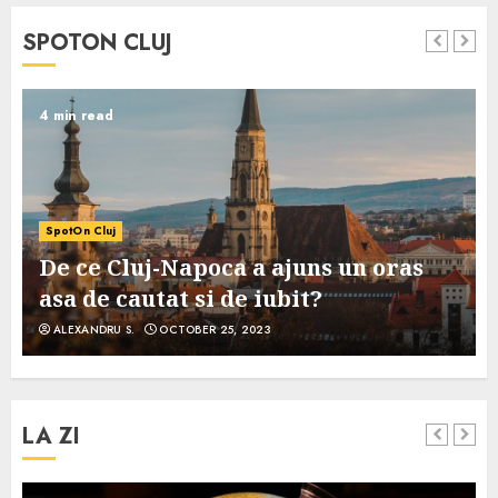
SPOTON CLUJ
4 min read
SpotOn Cluj
De ce Cluj-Napoca a ajuns un oras
asa de cautat si de iubit?
ALEXANDRU S.
OCTOBER 25, 2023
LA ZI