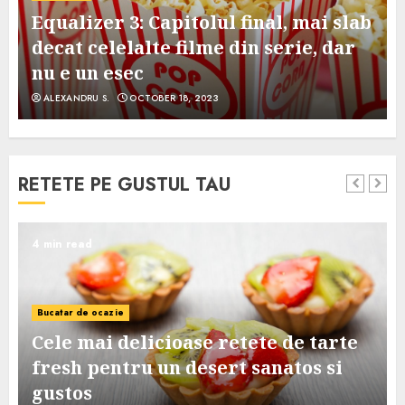
Equalizer 3: Capitolul final, mai slab
decat celelalte filme din serie, dar
nu e un esec
ALEXANDRU S.
OCTOBER 18, 2023
RETETE PE GUSTUL TAU
4 min read
Bucatar de ocazie
Cele mai delicioase retete de tarte
e
fresh pentru un desert sanatos si
gustos