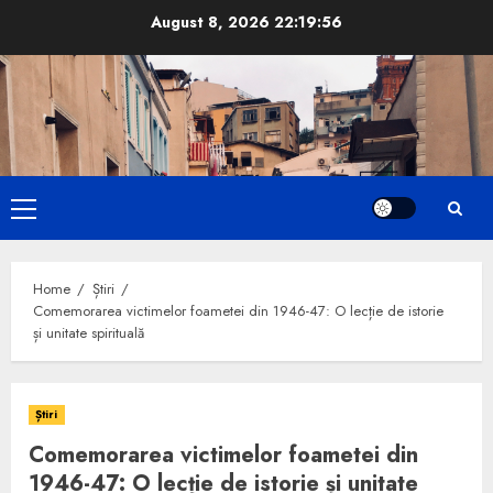
Skip
August 8, 2026
22:19:57
to
content
Primary
Menu
Home
Știri
Comemorarea victimelor foametei din 1946-47: O lecție de istorie
și unitate spirituală
Știri
Comemorarea victimelor foametei din
1946-47: O lecție de istorie și unitate