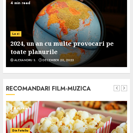
4 min read
La zi
2024, un an cu multe provocari pe
toate planurile
ALEXANDRU S.
DECEMBER 20, 2023
RECOMANDARI FILM-MUZICA
3 min read
Din fotoliu