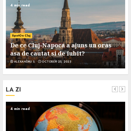
4 min read
SpotOn Cluj
De ce Cluj-Napoca a ajuns un oras
asa de cautat si de iubit?
ALEXANDRU S.
OCTOBER 25, 2023
LA ZI
4 min read