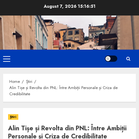
Skip
August 7, 2026
15:16:52
to
content
Primary
Menu
Home
Știri
Alin Tișe și Revolta din PNL: Între Ambiții Personale și Criza de
Credibilitate
Știri
Alin Tișe și Revolta din PNL: Între Ambiții
Personale și Criza de Credibilitate