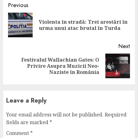
Continue
Previous
Reading
Violenta în stradă: Trei arestări în
Pre
urma unui atac brutal în Turda
pos
Next
Festivalul Wallachian Gates: O
Next
Privire Asupra Muzicii Neo-
post:
Naziste în România
Leave a Reply
Your email address will not be published.
Required
fields are marked
*
Comment
*