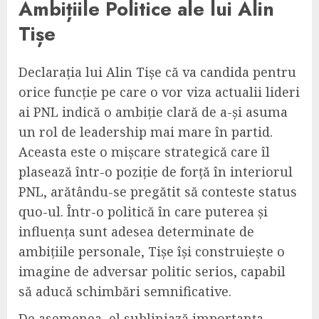
Ambițiile Politice ale lui Alin
Tișe
Declarația lui Alin Tișe că va candida pentru
orice funcție pe care o vor viza actualii lideri
ai PNL indică o ambiție clară de a-și asuma
un rol de leadership mai mare în partid.
Aceasta este o mișcare strategică care îl
plasează într-o poziție de forță în interiorul
PNL, arătându-se pregătit să conteste status
quo-ul. Într-o politică în care puterea și
influența sunt adesea determinate de
ambițiile personale, Tișe își construiește o
imagine de adversar politic serios, capabil
să aducă schimbări semnificative.
De asemenea, el subliniază importanța