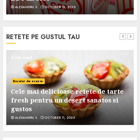
ALEXANDRU S.
OCTOBER 18, 2023
RETETE PE GUSTUL TAU
4 min read
Bucatar de ocazie
Cele mai delicioase retete de tarte
e
fresh pentru un desert sanatos si
gustos
ALEXANDRU S.
OCTOBER 11, 2023