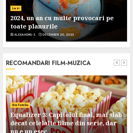
La zi
2024, un an cu multe provocari pe
toate planurile
ALEXANDRU S.
DECEMBER 20, 2023
RECOMANDARI FILM-MUZICA
3 min read
Din fotoliu
Equalizer 3: Capitolul final, mai slab
decat celelalte filme din serie, dar
nu e un esec