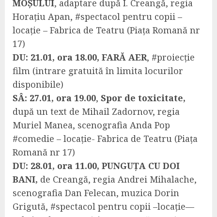
MOȘULUI
, adaptare după I. Creangă, regia
Horațiu Apan, #spectacol pentru copii –
locație – Fabrica de Teatru (Piața Romană nr
17)
DU: 21.01, ora 18.00, FARĂ AER
, #proiecție
film (intrare gratuită în limita locurilor
disponibile)
SÂ: 27.01, ora 19.00
,
Spor de toxicitate,
după un text de Mihail Zadornov, regia
Muriel Manea, scenografia Anda Pop
#comedie – locație- Fabrica de Teatru (Piața
Romană nr 17)
DU: 28.01, ora 11.00, PUNGUȚA CU DOI
BANI,
de Creangă, regia Andrei Mihalache,
scenografia Dan Felecan, muzica Dorin
Grigută, #spectacol pentru copii –locație—