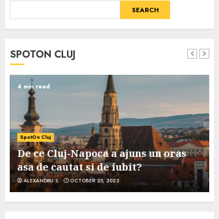
SEARCH
SPOTON CLUJ
4 min read
SpotOn Cluj
De ce Cluj-Napoca a ajuns un oras
asa de cautat si de iubit?
ALEXANDRU S.
OCTOBER 25, 2023