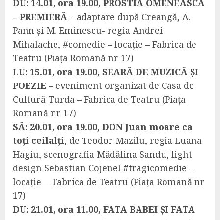
DU: 14.01, ora 19.00, PROSTIA OMENEASCĂ
– PREMIERĂ
– adaptare după Creangă, A.
Pann și M. Eminescu- regia Andrei
Mihalache, #comedie – locație – Fabrica de
Teatru (Piața Romană nr 17)
LU: 15.01, ora 19.00, SEARĂ DE MUZICĂ ȘI
POEZIE
– eveniment organizat de Casa de
Cultură Turda – Fabrica de Teatru (Piața
Romană nr 17)
SÂ: 20.01, ora 19.00
,
DON Juan moare ca
toți ceilalți
, de Teodor Mazilu, regia Luana
Hagiu, scenografia Mădălina Sandu, light
design Sebastian Cojenel #tragicomedie –
locație— Fabrica de Teatru (Piața Romană nr
17)
DU: 21.01, ora 11.00, FATA BABEI ȘI FATA