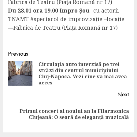
Fabrica de Teatru (Piața Romană nr 17)
Du 28.01 ora 19.00 Impro Șou-
cu actorii
TNAMT #spectacol de improvizație –locație
—Fabrica de Teatru (Piața Romană nr 17)
Continue
Previous
Reading
Circulația auto interzisă pe trei
străzi din centrul municipiului
Pre
Cluj-Napoca. Vezi cine va mai avea
pos
acces
Next
Primul concert al noului an la Filarmonica
Next
Clujeană: O seară de eleganță muzicală
post: