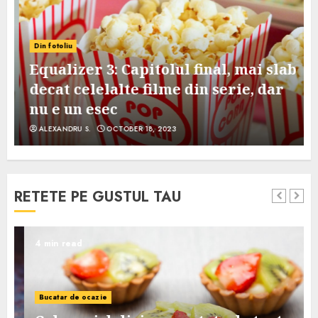
Din fotoliu
Equalizer 3: Capitolul final, mai slab
decat celelalte filme din serie, dar
nu e un esec
ALEXANDRU S.
OCTOBER 18, 2023
RETETE PE GUSTUL TAU
4 min read
Bucatar de ocazie