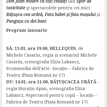
Don Juan moare ca toți ceilalți
sau
Spor de
toxicitate
şi spectacolele pentru cei mici
Rățușca cea urâtă, Fata babei și fata moșului
și
Punguța cu doi bani
.
Program ianuarie
SÂ: 13.01, ora 19.00
,
HELLEQUIN
, de
Michele Casarin, regia și scenariul Michele
Casarin, scenografia Eliza Labancz,
#commedia dell’arte –locație— Fabrica de
Teatru (Piața Romană nr 17)
DU: 14.01, ora 11.00, RĂȚUȘCACEA URÂTĂ
–
regia Horațiu Apan, scenografia Eliza
Labancz, #spectacol pentru copii – locație –
Fabrica de Teatru (Piața Romană nr 17)