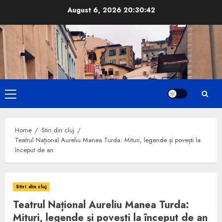
Skip
August 6, 2026
20:30:43
to
content
Primary
Menu
Home
Stiri din cluj
Teatrul Național Aureliu Manea Turda: Mituri, legende și povești la
început de an
Stiri din cluj
Teatrul Național Aureliu Manea Turda:
Mituri, legende și povești la început de an