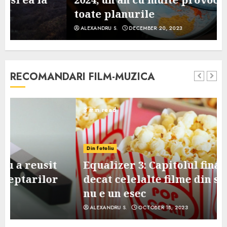
toate planurile
ALEXANDRU S.
DECEMBER 20, 2023
RECOMANDARI FILM-MUZICA
3 min read
Din fotoliu
Equalizer 3: Capitolul final, mai slab
decat celelalte filme din serie, dar
nu e un esec
ALEXANDRU S.
OCTOBER 18, 2023