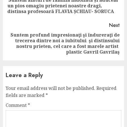
Suntem alături de familia îndoliată și aducem
Pre
un pios omagiu prietenei noastre dragi,
pos
distinsa profesoară FLAVIA ȘCHIAU- SORUCA
Next
Suntem profund impresionaţi şi îndureraţi de
trecerea dintre noi a iubitului şi distinsului
Next
nostru prieten, cel care a fost marele artist
post:
plastic Gavril Gavrilaş
Leave a Reply
Your email address will not be published.
Required
fields are marked
*
Comment
*