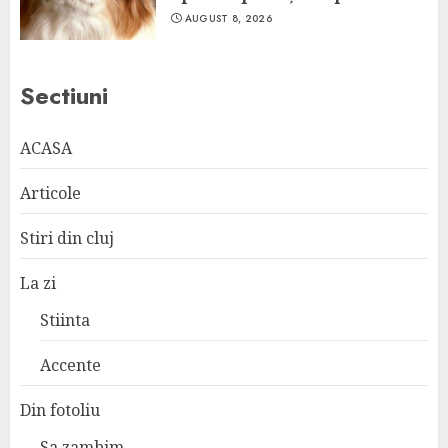
AUGUST 8, 2026
Sectiuni
ACASA
Articole
Stiri din cluj
La zi
Stiinta
Accente
Din fotoliu
Sa zambim