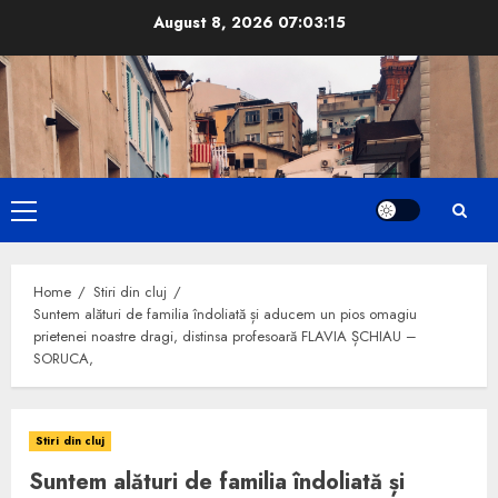
Skip
August 8, 2026
07:03:16
to
content
Primary
Menu
Home
Stiri din cluj
Suntem alături de familia îndoliată și aducem un pios omagiu
prietenei noastre dragi, distinsa profesoară FLAVIA ȘCHIAU –
SORUCA,
Stiri din cluj
Suntem alături de familia îndoliată și