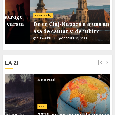
SpotOn Cluj
De ce Cluj-Napoca a ajuns un oras
asa de cautat si de iubit?
ALEXANDRU S.
OCTOBER 25, 2023
LA ZI
4 min read
La zi
2024, un an cu multe provocari pe