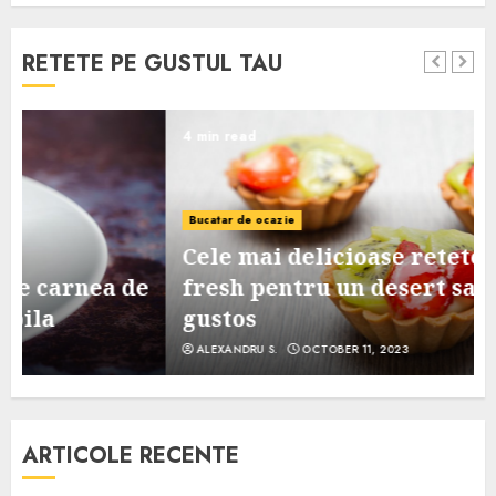
RETETE PE GUSTUL TAU
4 min read
Bucatar de ocazie
Cele mai delicioase retete de tarte
e
fresh pentru un desert sanatos si
gustos
ALEXANDRU S.
OCTOBER 11, 2023
ARTICOLE RECENTE