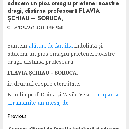
aducem un pios omagiu prietenei noastre
dragi, distinsa profesoară FLAVIA
ȘCHIAU – SORUCA,
FEBRUARY 1, 2024
1 MIN READ
Suntem
alături de familia
îndoliată și
aducem un pios omagiu prietenei noastre
dragi, distinsa profesoară
FLAVIA ȘCHIAU – SORUCA
,
în drumul ei spre eternitate.
Familia prof. Doina și Vasile Vese.
Campania
„Transmite un mesaj de
Continue
Previous
Reading