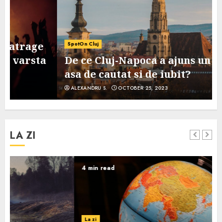
SpotOn Cluj
De ce Cluj-Napoca a ajuns un oras
asa de cautat si de iubit?
ALEXANDRU S.
OCTOBER 25, 2023
LA ZI
4 min read
La zi