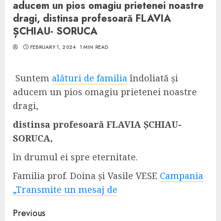
aducem un pios omagiu prietenei noastre
dragi, distinsa profesoară FLAVIA
ȘCHIAU- SORUCA
FEBRUARY 1, 2024
1 MIN READ
Suntem
alături de familia
îndoliată și
aducem un pios omagiu prietenei noastre
dragi,
distinsa profesoară FLAVIA ȘCHIAU-
SORUCA,
în drumul ei spre eternitate.
Familia prof. Doina și Vasile VESE
Campania
„Transmite un mesaj de
Continue
Previous