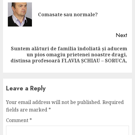
Reading
Pre
Comasate sau normale?
pos
Next
Suntem alături de familia îndoliată și aducem
Next
un pios omagiu prietenei noastre dragi,
post:
distinsa profesoară FLAVIA ȘCHIAU – SORUCA,
Leave a Reply
Your email address will not be published.
Required
fields are marked
*
Comment
*