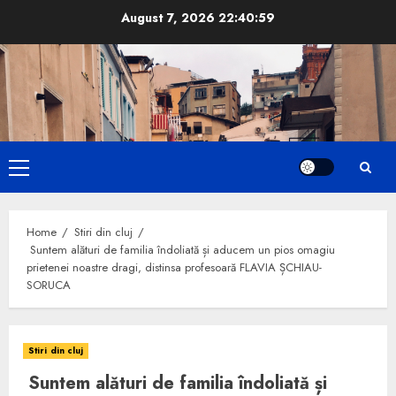
Skip
August 7, 2026
22:41:00
to
content
Primary
Menu
Home
Stiri din cluj
Suntem alături de familia îndoliată și aducem un pios omagiu
prietenei noastre dragi, distinsa profesoară FLAVIA ȘCHIAU-
SORUCA
Stiri din cluj
Suntem alături de familia îndoliată și