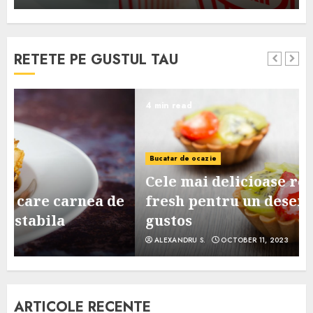
RETETE PE GUSTUL TAU
4 min read
Bucatar de ocazie
Cele mai delicioase retete de tarte
e
fresh pentru un desert sanatos si
gustos
ALEXANDRU S.
OCTOBER 11, 2023
ARTICOLE RECENTE