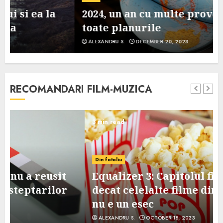
2024, un an cu multe provocari pe
toate planurile
ALEXANDRU S.
DECEMBER 20, 2023
RECOMANDARI FILM-MUZICA
3 min read
Din fotoliu
Equalizer 3: Capitolul final, mai slab
decat celelalte filme din serie, dar
nu e un esec
ALEXANDRU S.
OCTOBER 18, 2023