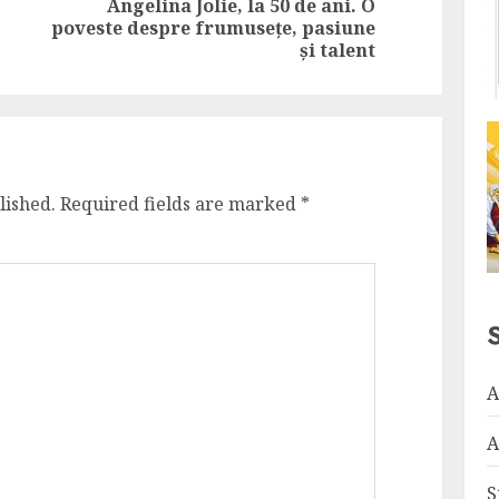
Angelina Jolie, la 50 de ani. O
Previous
Next
poveste despre frumusețe, pasiune
post:
post:
și talent
lished.
Required fields are marked
*
A
A
S