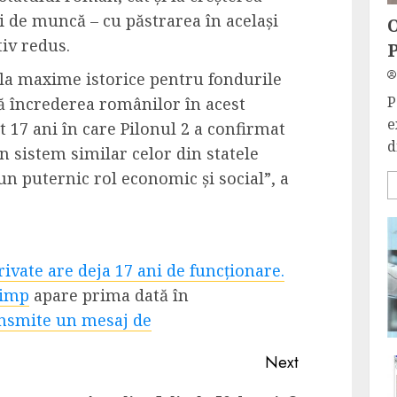
i de muncă – cu păstrarea în același
O
tiv redus.
P
t la maxime istorice pentru fondurile
P
ză încrederea românilor în acest
e
 17 ani în care Pilonul 2 a confirmat
d
n sistem similar celor din statele
un puternic rol economic și social”, a
rivate are deja 17 ani de funcționare.
timp
apare prima dată în
nsmite un mesaj de
Next