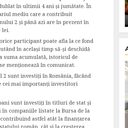
se retete
carnea de rata e vedeta
 dublat în ultimii 4 ani și jumătate. În
an
incontestabila
riul mediu care a contribuit
ALEXANDRU S.
NOVEMBER 29, 2023
nului 2 și până azi are în prezent în
lei.
orice participant poate afla la ce fond
putând în același timp să-și deschidă
ca suma acumulată, istoricul de
”, se menționează în comunicat.
l 2 sunt investiți în România, făcând
e cei mai importanți investitori
i sunt investiți în titluri de stat și
 în companiile listate la Bursa de la
contribuind astfel atât la finanțarea
tatului român, cât și la creșterea