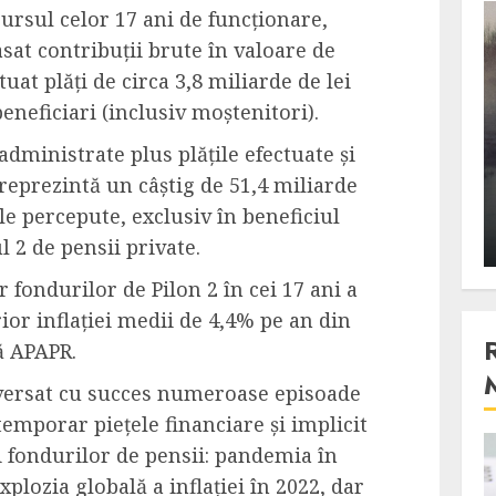
ursul celor 17 ani de funcționare,
3 min read
asat contribuții brute în valoare de
tuat plăți de circa 3,8 miliarde de lei
eneficiari (inclusiv moștenitori).
Stiinta
, scanteia
Lumina ar putea contribui
administrate plus plățile efectuate și
entul
si ea la evaporarea apei in
 reprezintă un câștig de 51,4 miliarde
natura
le percepute, exclusiv în beneficiul
 2023
ALEXANDRU S.
DECEMBER 27, 2023
l 2 de pensii private.
fondurilor de Pilon 2 în cei 17 ani a
ior inflației medii de 4,4% pe an din
ă APAPR.
raversat cu succes numeroase episoade
 temporar piețele financiare și implicit
ai fondurilor de pensii: pandemia în
4 min read
xplozia globală a inflației în 2022, dar