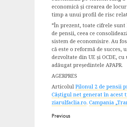
economică și crearea de locur
timp a unui profil de risc rela
”În prezent, toate cifrele sun
de pensii, ceea ce consolidea
sistem de economisire. Au fost
că este o reformă de succes, u
dezvoltate din UE și OCDE, cu 
adăugat președintele APAPR.
AGERPRES
Articolul
Pilonul 2 de pensii p
Câștigul net generat în acest 
ziarulfaclia.ro
.
Campania „Tra
Continue
Previous
Reading