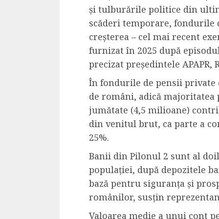
Dungeons & Drag
și tulburările politice din ult
Onoare printre ho
scăderi temporare, fondurile d
film ca un joc car
creșterea – cel mai recent ex
cucereste de la 
furnizat în 2025 după episodul 
cadre
precizat președintele APAPR, 
ALEXANDRU S.
MAY 17, 2023
În fondurile de pensii private 
de români, adică majoritatea p
jumătate (4,5 milioane) contri
din venitul brut, ca parte a co
25%.
Banii din Pilonul 2 sunt al doi
4 min read
populației, după depozitele 
bază pentru siguranța și pros
românilor, susțin reprezentan
Bucatar de ocazie
Valoarea medie a unui cont pe