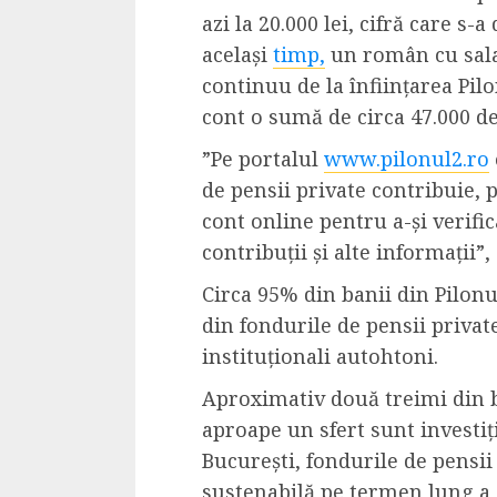
Cele mai delicioa
azi la 20.000 lei, cifră care s-a
cu piept de curc
același
timp,
un român cu sala
ALEXANDRU S.
MAY 24, 2023
continuu de la înființarea Pilo
cont o sumă de circa 47.000 de 
”Pe portalul
www.pilonul2.ro
de pensii private contribuie, 
cont online pentru a-și verifi
contribuții și alte informații
Circa 95% din banii din Pilonu
din fondurile de pensii privat
instituționali autohtoni.
Aproximativ două treimi din ban
aproape un sfert sunt investiți
București, fondurile de pensii 
sustenabilă pe termen lung a s