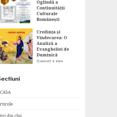
Oglindă a
Continuității
Culturale
Românești
AUGUST 9, 2026
Credința și
Vindecarea: O
Analiză a
Evangheliei de
Duminică
AUGUST 9, 2026
Sectiuni
CASA
rticole
tiri din cluj