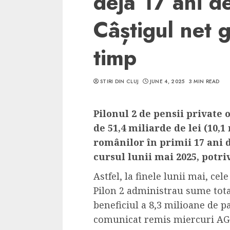
deja 17 ani d
Câștigul net 
timp
5 min read
STIRI DIN CLUJ
JUNE 4, 2025
3 MIN READ
SpotOn Cluj
Ce poti vizita in 
Pilonul 2 de pensii private 
Clujului cand te a
de 51,4 miliarde de lei (10,1
weekend prelungi
românilor în primii 17 ani d
“Orasul Comoara
cursul lunii mai 2025, potri
ALEXANDRU S.
MAY 31, 2023
Astfel, la finele lunii mai, cel
Pilon 2 administrau sume total
beneficiul a 8,3 milioane de p
comunicat remis miercuri AG