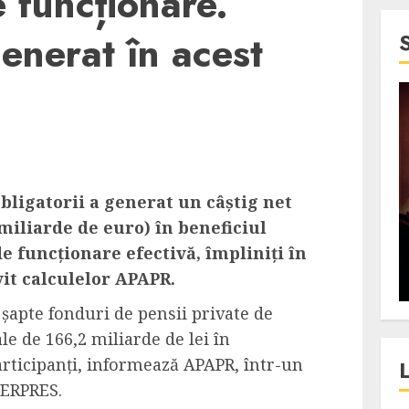
e funcționare.
generat în acest
4 min read
SpotOn Cluj
jurul
Festivalurile Clujului. De
obligatorii a generat un câștig net
fli intr-un
ce atrage Clujul tinerii si
 miliarde de euro) în beneficiul
t in
pe cei mai in varsta an de
e funcționare efectivă, împliniți în
”?
an?
vit calculelor APAPR.
ALEXANDRU S.
DECEMBER 13, 2023
e șapte fonduri de pensii private de
e de 166,2 miliarde de lei în
articipanți, informează APAPR, într-un
ERPRES.