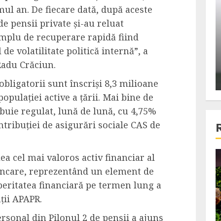
ons:
imul an. De fiecare dată, după aceste
Din fotoliu
ti, un
The Killer, un film care nu a
e pensii private și-au reluat
e te
reusit sa se ridice la
emplu de recuperare rapidă fiind
primele
nivelul asteptarilor
de volatilitate politică internă”, a
publicului si criticilor
Radu Crăciun.
ALEXANDRU S.
DECEMBER 6, 2023
obligatorii sunt înscriși 8,3 milioane
opulației active a țării. Mai bine de
buie regulat, lună de lună, cu 4,75%
ntribuției de asigurări sociale CAS de
lea cel mai valoros activ financiar al
4 min read
bancare, reprezentând un element de
peritatea financiară pe termen lung a
ții APAPR.
Bucatar de ocazie
3 retete delicioase in care
rsonal din Pilonul 2 de pensii a ajuns