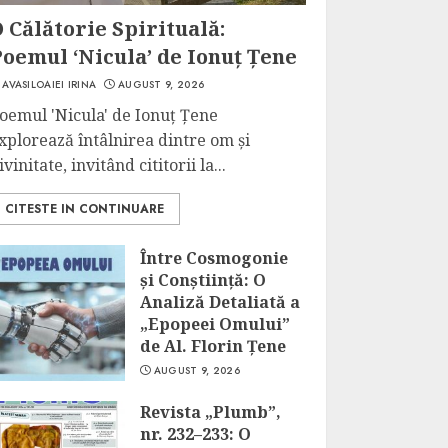
 Călătorie Spirituală:
oemul ‘Nicula’ de Ionuț Țene
AVASILOAIEI IRINA
AUGUST 9, 2026
oemul 'Nicula' de Ionuț Țene
xplorează întâlnirea dintre om și
ivinitate, invitând cititorii la...
CITESTE IN CONTINUARE
Între Cosmogonie
și Conștiință: O
Analiză Detaliată a
„Epopeei Omului”
de Al. Florin Țene
AUGUST 9, 2026
Revista „Plumb”,
nr. 232–233: O