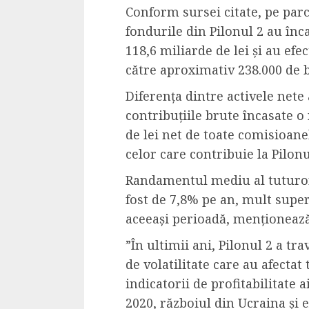
Conform sursei citate, pe parc
4 min read
fondurile din Pilonul 2 au înc
118,6 miliarde de lei și au efec
către aproximativ 238.000 de b
La zi
Razboiul din Gaza
Diferența dintre activele nete 
fatala pentru Ori
contribuțiile brute încasate o
Mijlociu?
de lei net de toate comisioane
ALEXANDRU S.
NOVEMBER 1,
celor care contribuie la Pilonu
Randamentul mediu al tuturor 
fost de 7,8% pe an, mult super
aceeași perioadă, menționeaz
”În ultimii ani, Pilonul 2 a t
de volatilitate care au afectat
indicatorii de profitabilitate 
3 min read
2020, războiul din Ucraina și e
Din fotoliu