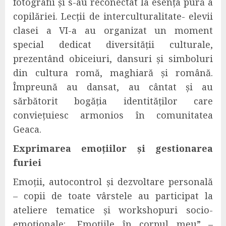
fotografii și s-au reconectat la esența pură a
copilăriei. Lecții de interculturalitate- elevii
clasei a VI-a au organizat un moment
special dedicat diversității culturale,
prezentând obiceiuri, dansuri și simboluri
din cultura romă, maghiară și română.
Împreună au dansat, au cântat și au
sărbătorit bogăția identităților care
conviețuiesc armonios în comunitatea
Geaca.
Exprimarea emoțiilor și gestionarea
furiei
Emoții, autocontrol și dezvoltare personală
– copii de toate vârstele au participat la
ateliere tematice și workshopuri socio-
emoționale: „Emoțiile în corpul meu” –