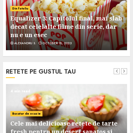
Din fotoliu
Equalizer 3: Capitolul final, mai slab
decat celelalte filme din serie, dar
nu e un esec
ALEXANDRU S.
OCTOBER 18, 2023
RETETE PE GUSTUL TAU
4 min read
Bucatar de ocazie
Cele mai delicioase retete de tarte
e
fresh pentru un desert sanatos si