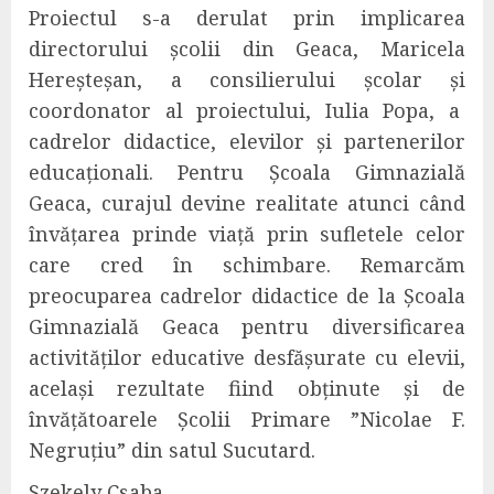
Proiectul s-a derulat prin implicarea
directorului școlii din Geaca, Maricela
Hereșteșan, a consilierului școlar și
coordonator al proiectului, Iulia Popa, a
cadrelor didactice, elevilor și partenerilor
educaționali. Pentru Școala Gimnazială
Geaca, curajul devine realitate atunci când
învățarea prinde viață prin sufletele celor
care cred în schimbare. Remarcăm
preocuparea cadrelor didactice de la Școala
Gimnazială Geaca pentru diversificarea
activităților educative desfășurate cu elevii,
același rezultate fiind obținute și de
învățătoarele Școlii Primare ”Nicolae F.
Negruțiu” din satul Sucutard.
Szekely Csaba