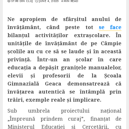
STIRI DIN CLUJ
JUNE 4, 2025
4 MIN READ
Ne apropiem de sfârșitul anului de
învățământ, când peste tot
se face
bilanțul activităților extrașcolare. În
unitățile de învățământ de pe Câmpie
școlile au cu ce să se laude și în această
privință.
Într-un an școlar în care
educația a depășit granițele manualelor,
elevii și profesorii de la Școala
Gimnazială Geaca demonsatrează că
învățarea autentică se întâmplă prin
trăiri, exemple reale și implicare.
Sub umbrela proiectului național
„Împreună prindem curaj”, finanțat de
Ministerul Educației și Cercetării, cu