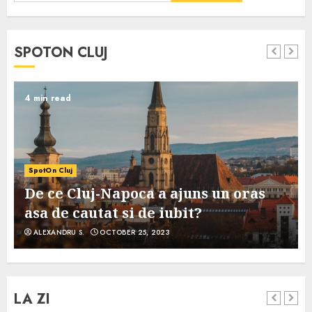
SPOTON CLUJ
4 min read
SpotOn Cluj
De ce Cluj-Napoca a ajuns un oras
asa de cautat si de iubit?
ALEXANDRU S.
OCTOBER 25, 2023
LA ZI