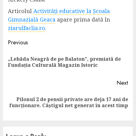
Articolul
Activități educative la Școala
Gimnazială Geaca
apare prima dată în
ziarulfaclia.ro
.
Continue
Previous
Reading
„Lebăda Neagră de pe Balaton”, premiată de
Pre
Fundația Culturală Magazin Istoric
pos
Next
Pilonul 2 de pensii private are deja 17 ani de
Next
funcționare. Câștigul net generat în acest timp
post: