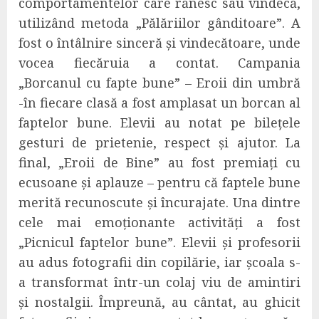
comportamentelor care rănesc sau vindecă,
utilizând metoda „Pălăriilor gânditoare”. A
fost o întâlnire sinceră și vindecătoare, unde
vocea fiecăruia a contat. Campania
„Borcanul cu fapte bune” – Eroii din umbră
-în fiecare clasă a fost amplasat un borcan al
faptelor bune. Elevii au notat pe bilețele
gesturi de prietenie, respect și ajutor. La
final, „Eroii de Bine” au fost premiați cu
ecusoane și aplauze – pentru că faptele bune
merită recunoscute și încurajate. Una dintre
cele mai emoționante activități a fost
„Picnicul faptelor bune”. Elevii și profesorii
au adus fotografii din copilărie, iar școala s-
a transformat într-un colaj viu de amintiri
și nostalgii. Împreună, au cântat, au ghicit