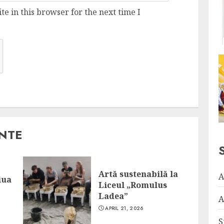
e in this browser for the next time I
ANTE
Artă sustenabilă la
A
iua
Liceul „Romulus
Ladea”
A
APRIL 21, 2026
S