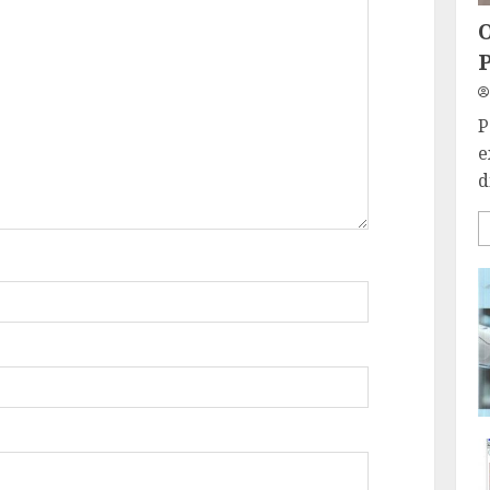
O
P
P
e
d