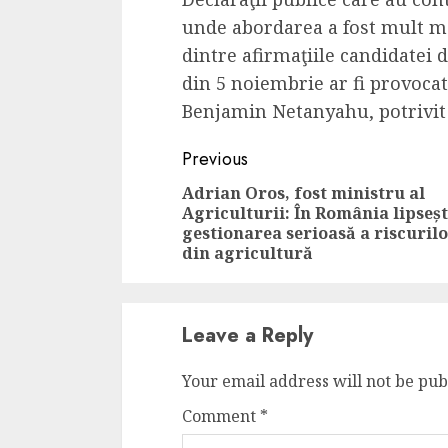
Cele mai delicioa
unde abordarea a fost mult ma
cu piept de curc
dintre afirmaţiile candidatei 
ALEXANDRU S.
MAY 24, 2023
din 5 noiembrie ar fi provocat
Benjamin Netanyahu, potrivi
Continue
Previous
Reading
Adrian Oros, fost ministru al
Agriculturii: În România lipseș
gestionarea serioasă a riscuril
din agricultură
Leave a Reply
Your email address will not be pub
Comment
*