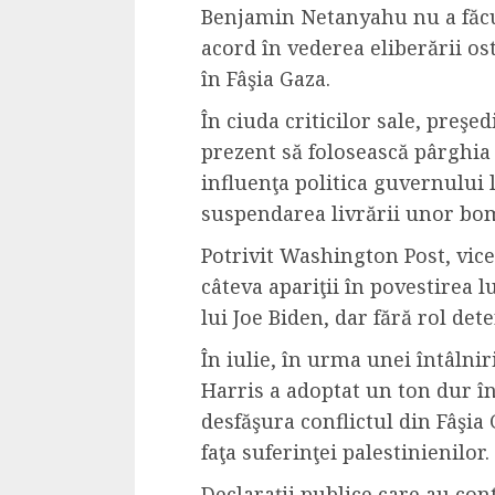
Benjamin Netanyahu nu a făcut
Dungeons & Drag
acord în vederea eliberării os
Onoare printre ho
în Fâşia Gaza.
film ca un joc car
cucereste de la 
În ciuda criticilor sale, preşe
cadre
prezent să folosească pârghia 
ALEXANDRU S.
MAY 17, 2023
influenţa politica guvernului
suspendarea livrării unor bo
Potrivit Washington Post, vice
câteva apariţii în povestirea 
lui Joe Biden, dar fără rol de
În iulie, în urma unei întâln
4 min read
Harris a adoptat un ton dur în
desfăşura conflictul din Fâşia
faţa suferinţei palestinienilor.
Bucatar de ocazie
Declaraţii publice care au cont