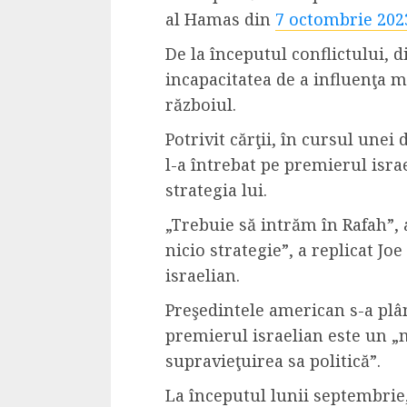
al Hamas din
7 octombrie 202
4 min read
De la începutul conflictului, 
incapacitatea de a influenţa m
La zi
războiul.
Razboiul din Gaza
Potrivit cărţii, în cursul unei 
fatala pentru Ori
l-a întrebat pe premierul isr
Mijlociu?
strategia lui.
ALEXANDRU S.
NOVEMBER 1,
„Trebuie să intrăm în Rafah”, a
nicio strategie”, a replicat Jo
israelian.
Preşedintele american s-a plân
premierul israelian este un „
supravieţuirea sa politică”.
3 min read
La începutul lunii septembrie,
Din fotoliu