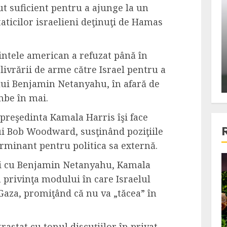
 suficient pentru a ajunge la un
ons:
Din fotoliu
taticilor israelieni deţinuţi de Hamas
ti, un
The Killer, un film care nu a
e te
reusit sa se ridice la
primele
nivelul asteptarilor
dintele american a refuzat până în
publicului si criticilor
livrării de arme către Israel pentru a
ALEXANDRU S.
DECEMBER 6, 2023
 lui Benjamin Netanyahu, în afară de
mbe în mai.
preşedinta Kamala Harris îşi face
lui Bob Woodward, susţinând poziţiile
terminant pentru politica sa externă.
iri cu Benjamin Netanyahu, Kamala
4 min read
 privinţa modului în care Israelul
 Gaza, promiţând că nu va „tăcea” în
Bucatar de ocazie
3 retete delicioase in care
rastat cu tonul discuţiilor în privat,