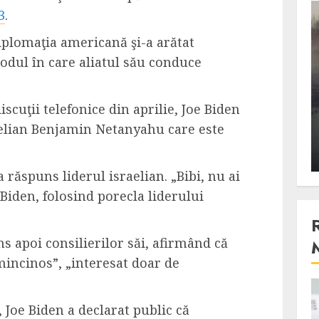
3
.
3 min read
diplomaţia americană şi-a arătat
odul în care aliatul său conduce
Stiinta
, scanteia
Lumina ar putea contribui
discuţii telefonice din aprilie, Joe Biden
entul
si ea la evaporarea apei in
aelian Benjamin Netanyahu care este
natura
 2023
ALEXANDRU S.
DECEMBER 27, 2023
 răspuns liderul israelian. „Bibi, nu ai
e Biden, folosind porecla liderului
s apoi consilierilor săi, afirmând că
mincinos”, „interesat doar de
4 min read
 Joe Biden a declarat public că