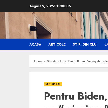
Skip
August 9, 2026
11:08:07
to
content
ACASA
ARTICOLE
STIRI DIN CLUJ
LA
Home
Stiri din cluj
Pentru Biden, Netanyahu este
Stiri din cluj
Pentru Biden