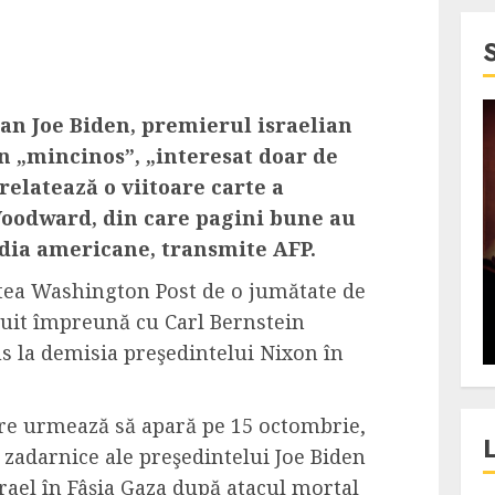
”
an Joe Biden, premierul israelian
4 min read
n „mincinos”, „interesat doar de
SpotOn Cluj
relatează o viitoare carte a
jurul
Festivalurile Clujului. De
Woodward, din care pagini bune au
fli intr-un
ce atrage Clujul tinerii si
edia americane, transmite AFP.
t in
pe cei mai in varsta an de
rtea Washington Post de o jumătate de
”?
an?
uit împreună cu Carl Bernstein
ALEXANDRU S.
DECEMBER 13, 2023
s la demisia preşedintelui Nixon în
care urmează să apară pe 15 octombrie,
e zadarnice ale preşedintelui Joe Biden
srael în Fâşia Gaza după atacul mortal