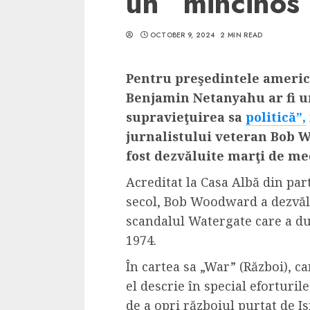
un ”mincinos
OCTOBER 9, 2024
2 MIN READ
Pentru preşedintele americ
5 min read
Benjamin Netanyahu ar fi u
SpotOn Cluj
supravieţuirea sa
politică”,
Ce poti vizita in 
jurnalistului veteran Bob 
Clujului cand te a
fost dezvăluite marţi de m
weekend prelungi
Acreditat la Casa Albă din pa
“Orasul Comoara
secol, Bob Woodward a dezvăl
ALEXANDRU S.
MAY 31, 2023
scandalul Watergate care a du
1974.
În cartea sa „War” (Război), 
el descrie în special eforturil
de a opri războiul purtat de I