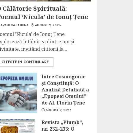
 Călătorie Spirituală:
oemul ‘Nicula’ de Ionuț Țene
AVASILOAIEI IRINA
AUGUST 9, 2026
oemul 'Nicula' de Ionuț Țene
xplorează întâlnirea dintre om și
ivinitate, invitând cititorii la...
CITESTE IN CONTINUARE
Între Cosmogonie
și Conștiință: O
Analiză Detaliată a
„Epopeei Omului”
de Al. Florin Țene
AUGUST 9, 2026
Revista „Plumb”,
nr. 232–233: O