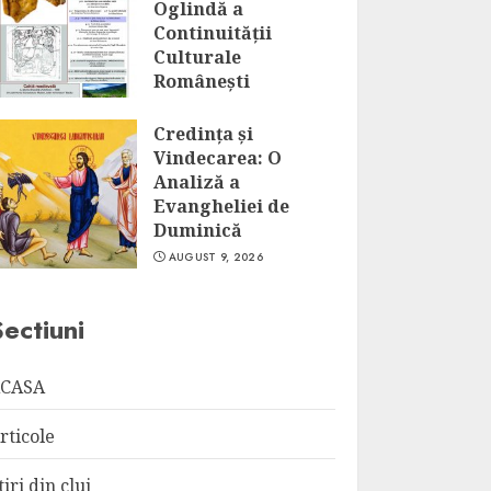
Oglindă a
Continuității
Culturale
Românești
AUGUST 9, 2026
Credința și
Vindecarea: O
Analiză a
Evangheliei de
Duminică
AUGUST 9, 2026
Sectiuni
CASA
rticole
tiri din cluj