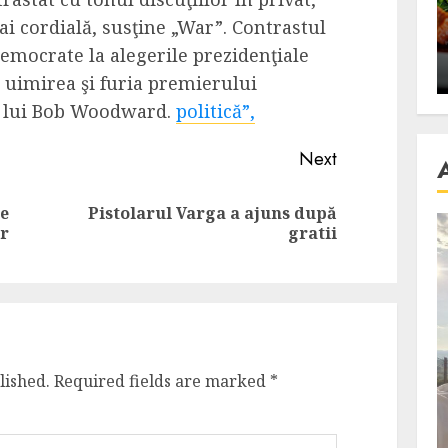
se retete
carnea de rata e vedeta
i cordială, susţine „War”. Contrastul
an
incontestabila
democrate la alegerile prezidenţiale
ALEXANDRU S.
NOVEMBER 29, 2023
 uimirea şi furia premierului
t lui Bob Woodward.
politică”,
Next
te
Pistolarul Varga a ajuns după
Previous
Next
or
gratii
post:
post:
lished.
Required fields are marked
*