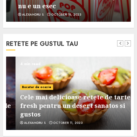
nu e un esec
ALEXANDRU S.
OCTOBER 18, 2023
RETETE PE GUSTUL TAU
4 min read
Bucatar de ocazie
Cele mai delicioase retete de tarte
e
fresh pentru un desert sanatos si
gustos
ALEXANDRU S.
OCTOBER 11, 2023