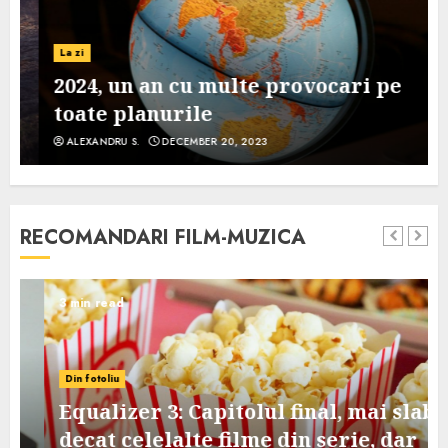
La zi
2024, un an cu multe provocari pe
toate planurile
ALEXANDRU S.
DECEMBER 20, 2023
RECOMANDARI FILM-MUZICA
3 min read
Din fotoliu
Equalizer 3: Capitolul final, mai slab
decat celelalte filme din serie, dar