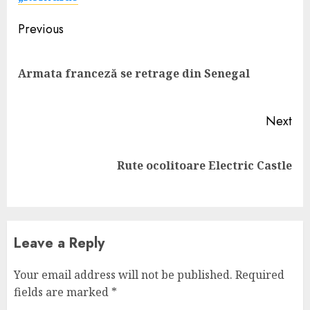
Continue
Previous
Reading
Pre
Armata franceză se retrage din Senegal
pos
Next
Next
Rute ocolitoare Electric Castle
post:
Leave a Reply
Your email address will not be published.
Required
fields are marked
*