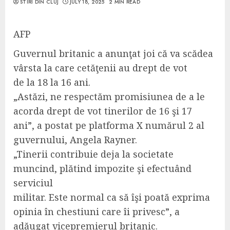
STIRI DIN CLUJ
JULY 18, 2025
2 MIN READ
AFP
Guvernul britanic a anunţat joi că va scădea
vârsta la care cetăţenii au drept de vot
de la 18 la 16 ani.
„Astăzi, ne respectăm promisiunea de a le
acorda drept de vot tinerilor de 16 şi 17
ani”, a postat pe platforma X numărul 2 al
guvernului, Angela Rayner.
„Tinerii contribuie deja la societate
muncind, plătind impozite şi efectuând
serviciul
militar. Este normal ca să îşi poată exprima
opinia în chestiuni care îi privesc”, a
adăugat vicepremierul britanic.