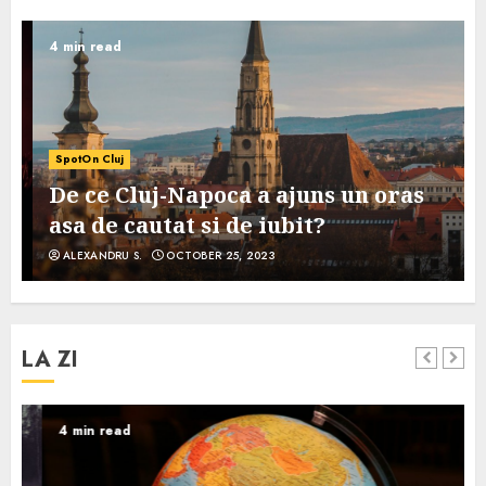
4 min read
SpotOn Cluj
De ce Cluj-Napoca a ajuns un oras
asa de cautat si de iubit?
ALEXANDRU S.
OCTOBER 25, 2023
LA ZI
4 min read