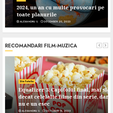
2024, un an cu multe provocari pe
toate planurile
ALEXANDRU S.
DECEMBER 20, 2023
RECOMANDARI FILM-MUZICA
3 min read
Din fotoliu
Equalizer 3: Capitolul final, mai slab
decat celelalte filme din serie, dar
nu e un esec
ALEXANDRU S.
OCTOBER 18, 2023