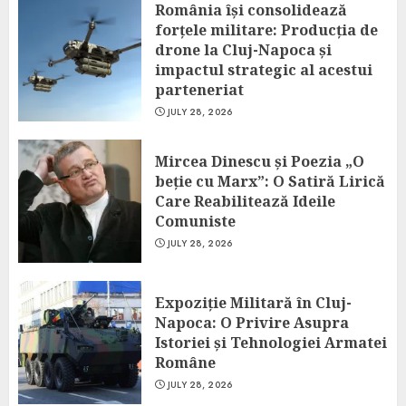
România își consolidează
forțele militare: Producția de
drone la Cluj-Napoca și
impactul strategic al acestui
parteneriat
JULY 28, 2026
Mircea Dinescu și Poezia „O
beție cu Marx”: O Satiră Lirică
Care Reabilitează Ideile
Comuniste
JULY 28, 2026
Expoziție Militară în Cluj-
Napoca: O Privire Asupra
Istoriei și Tehnologiei Armatei
Române
JULY 28, 2026