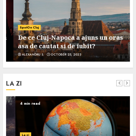
SpotOn Cluj
De ce Cluj-Napoca a ajuns un oras
asa de cautat si de iubit?
ALEXANDRU S.
OCTOBER 25, 2023
LA ZI
4 min read
La zi