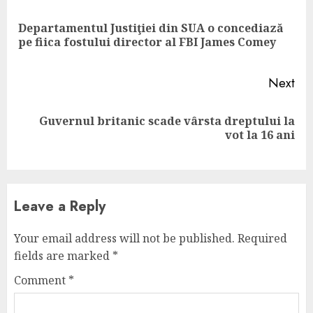
Reading
Departamentul Justiţiei din SUA o concediază
Pre
pe fiica fostului director al FBI James Comey
pos
Next
Guvernul britanic scade vârsta dreptului la
Next
vot la 16 ani
post:
Leave a Reply
Your email address will not be published.
Required
fields are marked
*
Comment
*